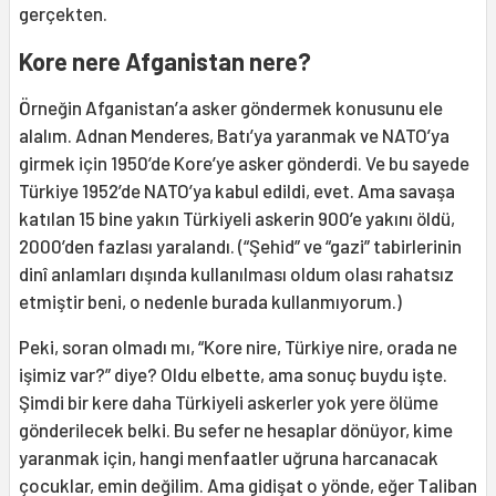
gerçekten.
Kore nere Afganistan nere?
Örneğin Afganistan’a asker göndermek konusunu ele
alalım. Adnan Menderes, Batı’ya yaranmak ve NATO’ya
girmek için 1950’de Kore’ye asker gönderdi. Ve bu sayede
Türkiye 1952’de NATO’ya kabul edildi, evet. Ama savaşa
katılan 15 bine yakın Türkiyeli askerin 900’e yakını öldü,
2000’den fazlası yaralandı. (“Şehid” ve “gazi” tabirlerinin
dinî anlamları dışında kullanılması oldum olası rahatsız
etmiştir beni, o nedenle burada kullanmıyorum.)
Peki, soran olmadı mı, “Kore nire, Türkiye nire, orada ne
işimiz var?” diye? Oldu elbette, ama sonuç buydu işte.
Şimdi bir kere daha Türkiyeli askerler yok yere ölüme
gönderilecek belki. Bu sefer ne hesaplar dönüyor, kime
yaranmak için, hangi menfaatler uğruna harcanacak
çocuklar, emin değilim. Ama gidişat o yönde, eğer Taliban