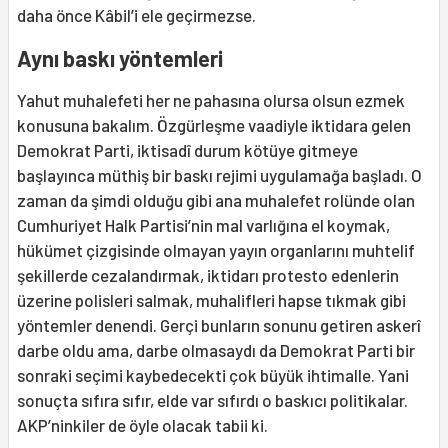
daha önce Kâbil’i ele geçirmezse.
Aynı baskı yöntemleri
Yahut muhalefeti her ne pahasına olursa olsun ezmek
konusuna bakalım. Özgürleşme vaadiyle iktidara gelen
Demokrat Parti, iktisadî durum kötüye gitmeye
başlayınca müthiş bir baskı rejimi uygulamağa başladı. O
zaman da şimdi olduğu gibi ana muhalefet rolünde olan
Cumhuriyet Halk Partisi’nin mal varlığına el koymak,
hükümet çizgisinde olmayan yayın organlarını muhtelif
şekillerde cezalandırmak, iktidarı protesto edenlerin
üzerine polisleri salmak, muhalifleri hapse tıkmak gibi
yöntemler denendi. Gerçi bunların sonunu getiren askerî
darbe oldu ama, darbe olmasaydı da Demokrat Parti bir
sonraki seçimi kaybedecekti çok büyük ihtimalle. Yani
sonuçta sıfıra sıfır, elde var sıfırdı o baskıcı politikalar.
AKP’ninkiler de öyle olacak tabii ki.