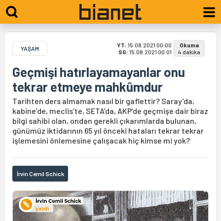
YT:
15.08.2021 00:00
Okuma
YAŞAM
SG:
15.08.2021 00:01
4 dakika
Geçmişi hatırlayamayanlar onu
tekrar etmeye mahkûmdur
Tarihten ders almamak nasıl bir gaflettir? Saray’da,
kabine’de, meclis’te, SETA’da, AKP’de geçmişe dair biraz
bilgi sahibi olan, ondan gerekli çıkarımlarda bulunan,
günümüz iktidarının 65 yıl önceki hataları tekrar tekrar
işlemesini önlemesine çalışacak hiç kimse mi yok?
İrvin Cemil Schick