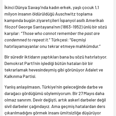
İkinci Dünya Savaşı’nda kadın erkek, yaşlı çocuk 1,1
milyon insanın öldürüldüğü Auschwitz toplama
kampında bugün ziyaretçileri İspanyol asıllı Amerikalı
filozof George Santayana’nın (1863-1952) ünlü bir sözü
karşılar: “
Those who cannot remember the past are
condemned to repeat it
.” Türkçesi: “Geçmişi
hatırlayamayanlar onu tekrar etmeye mahkûmdur.”
Bir süredir iktidarın yaptıkları bana bu sözü hatırlatıyor.
Demokrat Parti’nin işlediği bütün hataları bir bir
tekrarlamak hevesindeymiş gibi görünüyor Adalet ve
Kalkınma Partisi.
Yanlış anlaşılmasın, Türkiye’nin geleceğinde darbe ve
darağacı gördüğümü söylemiyorum. Bir 27 Mayıs daha
olmaz sanırım. Devir değişti, artık askerî darbeler değil
sivil darbeler çağındayız. Ama geçmiş hatalardan ders
çıkarılmadığını görmek insanı ümitsizliğe düşürüyor