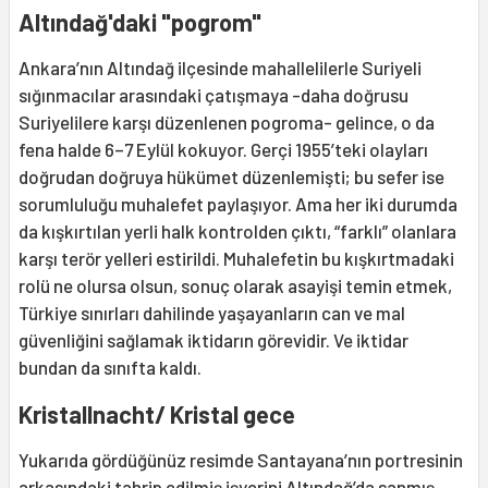
Altındağ'daki "pogrom"
Ankara’nın Altındağ ilçesinde mahallelilerle Suriyeli
sığınmacılar arasındaki çatışmaya -daha doğrusu
Suriyelilere karşı düzenlenen pogroma- gelince, o da
fena halde 6–7 Eylül kokuyor. Gerçi 1955’teki olayları
doğrudan doğruya hükümet düzenlemişti; bu sefer ise
sorumluluğu muhalefet paylaşıyor. Ama her iki durumda
da kışkırtılan yerli halk kontrolden çıktı, “farklı” olanlara
karşı terör yelleri estirildi. Muhalefetin bu kışkırtmadaki
rolü ne olursa olsun, sonuç olarak asayişi temin etmek,
Türkiye sınırları dahilinde yaşayanların can ve mal
güvenliğini sağlamak iktidarın görevidir. Ve iktidar
bundan da sınıfta kaldı.
Kristallnacht/ Kristal gece
Yukarıda gördüğünüz resimde Santayana’nın portresinin
arkasındaki tahrip edilmiş işyerini Altındağ’da sanmış