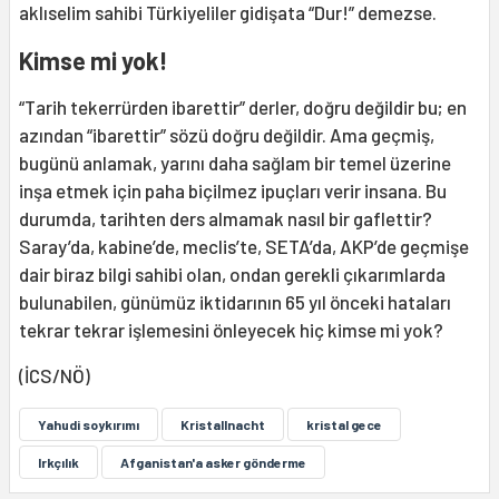
aklıselim sahibi Türkiyeliler gidişata “Dur!” demezse.
Kimse mi yok!
“Tarih tekerrürden ibarettir” derler, doğru değildir bu; en
azından “ibarettir” sözü doğru değildir. Ama geçmiş,
bugünü anlamak, yarını daha sağlam bir temel üzerine
inşa etmek için paha biçilmez ipuçları verir insana. Bu
durumda, tarihten ders almamak nasıl bir gaflettir?
Saray’da, kabine’de, meclis’te, SETA’da, AKP’de geçmişe
dair biraz bilgi sahibi olan, ondan gerekli çıkarımlarda
bulunabilen, günümüz iktidarının 65 yıl önceki hataları
tekrar tekrar işlemesini önleyecek hiç kimse mi yok?
(İCS/NÖ)
Yahudi soykırımı
Kristallnacht
kristal gece
Irkçılık
Afganistan'a asker gönderme