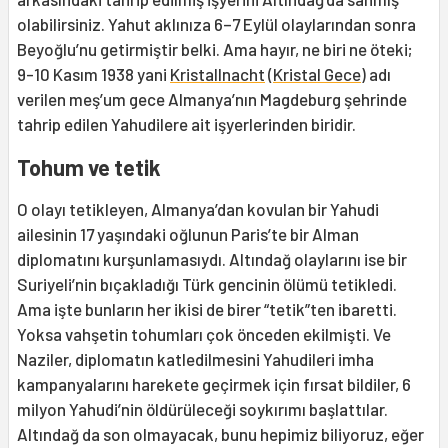
olabilirsiniz. Yahut aklınıza 6–7 Eylül olaylarından sonra
Beyoğlu’nu getirmiştir belki. Ama hayır, ne biri ne öteki;
9-10 Kasım 1938 yani
Kristallnacht
(
Kristal Gece
) adı
verilen meş’um gece Almanya’nın Magdeburg şehrinde
tahrip edilen Yahudilere ait işyerlerinden biridir.
Tohum ve tetik
O olayı tetikleyen, Almanya’dan kovulan bir Yahudi
ailesinin 17 yaşındaki oğlunun Paris’te bir Alman
diplomatını kurşunlamasıydı. Altındağ olaylarını ise bir
Suriyeli’nin bıçakladığı Türk gencinin ölümü tetikledi.
Ama işte bunların her ikisi de birer “tetik”ten ibaretti.
Yoksa vahşetin tohumları çok önceden ekilmişti. Ve
Naziler, diplomatın katledilmesini Yahudileri imha
kampanyalarını harekete geçirmek için fırsat bildiler, 6
milyon Yahudi’nin öldürüleceği soykırımı başlattılar.
Altındağ da son olmayacak, bunu hepimiz biliyoruz, eğer