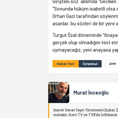
Girişteki söz aklımda "Geciken 
"Sonunda hüküm isabetli olsa 
Orhan Gazi tarafından söylenmi
asanlar, bu sözleri de bir yere 
Turgut Özal döneminde "Anayasa
gerçek olup olmadığını test et
uymayacağız, yeni anayasa yapm
Haber Yeri
İstanbul
AYM
Murat İnceoğlu
bianet Genel Yayın Yönetmeni (Şubat 20
muhabir, Kent TV ve TV8'de İstihbarat 