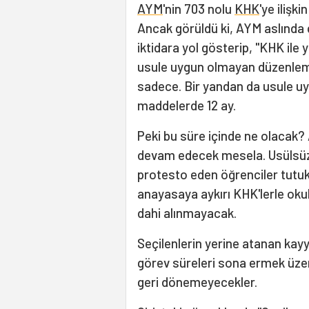
AYM
'nin 703 nolu
KHK
'ye ilişk
Ancak görüldü ki, AYM aslında
iktidara yol gösterip, "KHK il
usule uygun olmayan düzenlemele
sadece. Bir yandan da usule uy
maddelerde 12 ay.
Peki bu süre içinde ne olacak?
devam edecek mesela. Usülsüz 
protesto eden öğrenciler tutu
anayasaya aykırı KHK'lerle ok
dahi alınmayacak.
Seçilenlerin yerine atanan ka
görev süreleri sona ermek üzer
geri dönemeyecekler.