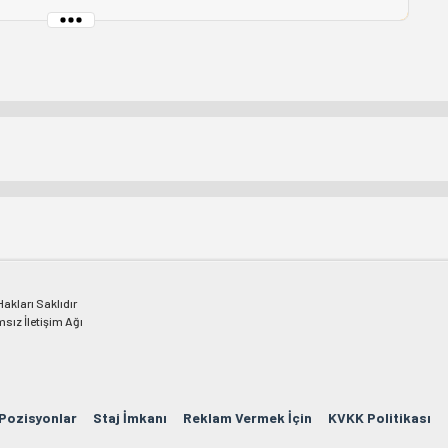
kları Saklıdır
msız İletişim Ağı
 Pozisyonlar
Staj İmkanı
Reklam Vermek İçin
KVKK Politikası