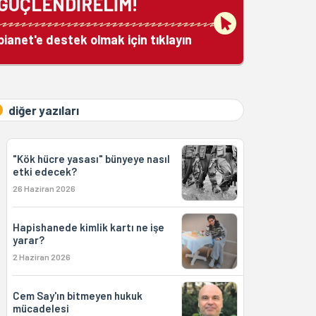
GÜÇLENDİRELİM!
bianet'e destek olmak için tıklayın
diğer yazıları
"Kök hücre yasası" bünyeye nasıl
etki edecek?
26 Haziran 2026
Hapishanede kimlik kartı ne işe
yarar?
2 Haziran 2026
Cem Say'ın bitmeyen hukuk
mücadelesi