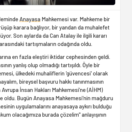
ndeminde
Anayasa
Mahkemesi var. Mahkeme bir
rüşüp karara bağlıyor, bir yandan da muhalefet
üyor. Son aylarda da Can Atalay ile ilgili kararı
 arasındaki tartışmaların odağında oldu.
na en fazla eleştiri iktidar cephesinden geldi.
nın yanlış olup olmadığı tartışıldı. Öyle bir
esi, ülkedeki muhaliflerin 'güvencesi' olarak
ayalım, bireysel başvuru hakkı tanınmasının
n Avrupa İnsan Hakları Mahkemesi’ne (AİHM)
e de oldu. Bugün Anayasa Mahkemesi'nin mağduru
phesinin uygulamalarını anayasaya aykırı bulduğu
hkum olacağımıza burada çözelim" anlayışının