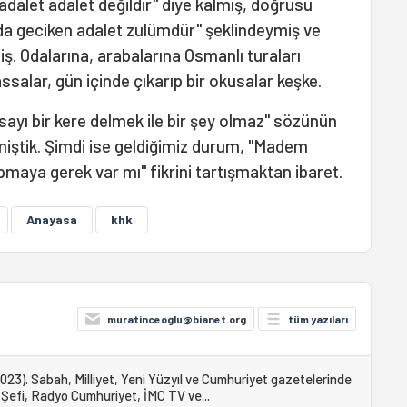
adalet adalet değildir" diye kalmış, doğrusu
da geciken adalet zulümdür" şeklindeymiş ve
ş. Odalarına, arabalarına Osmanlı turaları
assalar, gün içinde çıkarıp bir okusalar keşke.
yı bir kere delmek ile bir şey olmaz" sözünün
miştik. Şimdi ise geldiğimiz durum, "Madem
aya gerek var mı" fikrini tartışmaktan ibaret.
Anayasa
khk
muratinceoglu@bianet.org
tüm yazıları
23). Sabah, Milliyet, Yeni Yüzyıl ve Cumhuriyet gazetelerinde
Şefi, Radyo Cumhuriyet, İMC TV ve...