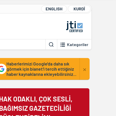
ENGLISH
KURDÎ
Kategoriler
Haberlerimizi Google'da daha sık
×
görmek için bianet'i tercih ettiğiniz
haber kaynaklarına ekleyebilirsiniz...
HAK ODAKLI, ÇOK SESLİ,
BAĞIMSIZ GAZETECİLİĞİ