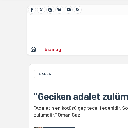
biamag
HABER
"Geciken adalet zulü
"Adaletin en kötüsü geç tecelli edenidir. 
zulümdür." Orhan Gazi