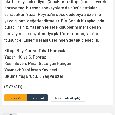
okutulmayı hak ediyor. Çocukların kitaplığında severek
koruyacağı bu eser, ebeveynlere de büyük katkılar
sunacaktır. Yazar Poyraz’ın çocuk edebiyatı üzerine
yazdığı bazı değerlendirmeleri
BİA Çocuk Kitaplığı
’nda
bulabilirsiniz. Yazarın felsefe kulüplerini merak eden
ebeveyneler sosyal medya platformu Instagram’da
“düşünceli_isler” hesabı üzerinden de takip edebilir.
Kitap: Bay Mon ve Tuhaf Komşular
Yazar: Hülya G. Poyraz
Resimleyen: Pınar Güzelgün Hangün
Yayınevi: Yeni İnsan Yayınevi
Okuma Yaş Grubu: 6 Yaş ve üzeri
(SYZ/AÖ)
Haber Yeri
İstanbul
bia çocuk kitaplığı