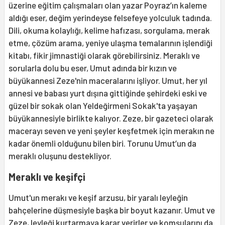
üzerine eğitim çalışmaları olan yazar Poyraz’ın kaleme
aldığı eser, değim yerindeyse felsefeye yolculuk tadında.
Dili, okuma kolaylığı, kelime hafızası, sorgulama, merak
etme, çözüm arama, yeniye ulaşma temalarının işlendiği
kitabı, fikir jimnastiği olarak görebilirsiniz. Meraklı ve
sorularla dolu bu eser, Umut adında bir kızın ve
büyükannesi Zeze'nin maceralarını işliyor. Umut, her yıl
annesi ve babası yurt dışına gittiğinde şehirdeki eski ve
güzel bir sokak olan Yeldeğirmeni Sokak'ta yaşayan
büyükannesiyle birlikte kalıyor. Zeze, bir gazeteci olarak
macerayı seven ve yeni şeyler keşfetmek için merakın ne
kadar önemli olduğunu bilen biri. Torunu Umut’un da
meraklı oluşunu destekliyor.
Meraklı ve keşifçi
Umut'un merakı ve keşif arzusu, bir yaralı leyleğin
bahçelerine düşmesiyle başka bir boyut kazanır. Umut ve
Zeze, leyleği kurtarmaya karar verirler ve komşularını da