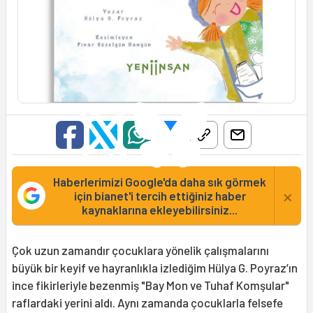
Haberlerimizi Google'da daha sık görmek
×
için bianet'i tercih ettiğiniz haber
kaynaklarına ekleyebilirsiniz...
Çok uzun zamandır çocuklara yönelik çalışmalarını
büyük bir keyif ve hayranlıkla izlediğim Hülya G. Poyraz’ın
ince fikirleriyle bezenmiş "Bay Mon ve Tuhaf Komşular"
raflardaki yerini aldı. Aynı zamanda çocuklarla felsefe