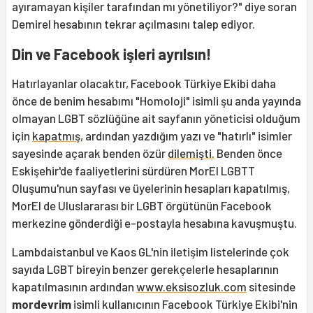
ayıramayan kişiler tarafından mı yönetiliyor?" diye soran
Demirel hesabının tekrar açılmasını talep ediyor.
Din ve Facebook işleri ayrılsın!
Hatırlayanlar olacaktır, Facebook Türkiye Ekibi daha
önce de benim hesabımı "Homoloji" isimli şu anda yayında
olmayan LGBT sözlüğüne ait sayfanın yöneticisi olduğum
için
kapatmış
, ardından yazdığım yazı ve "hatırlı" isimler
sayesinde açarak benden özür
dilemişti.
Benden önce
Eskişehir'de faaliyetlerini sürdüren MorEl LGBTT
Oluşumu'nun sayfası ve üyelerinin hesapları kapatılmış,
MorEl de Uluslararası bir LGBT örgütünün Facebook
merkezine gönderdiği e-postayla hesabına kavuşmuştu.
Lambdaistanbul ve Kaos GL'nin iletişim listelerinde çok
sayıda LGBT bireyin benzer gerekçelerle hesaplarının
kapatılmasının ardından
www.eksisozluk.com
sitesinde
mordevrim
isimli kullanıcının Facebook Türkiye Ekibi'nin