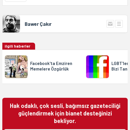
Bawer Çakır
ilgili haberler
Facebook'ta Emziren
LGBT'ler
Memelere Özgürlük
Bizi Tanı
Hak odaklı, çok sesli, bağımsız gazeteciliği
güçlendirmek için bianet desteğinizi
bekliyor.