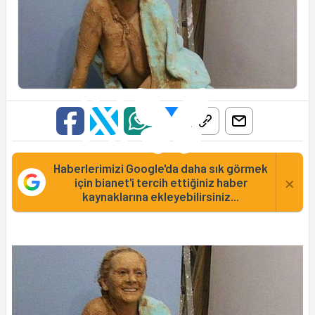
Haberlerimizi Google'da daha sık görmek
×
için bianet'i tercih ettiğiniz haber
kaynaklarına ekleyebilirsiniz...