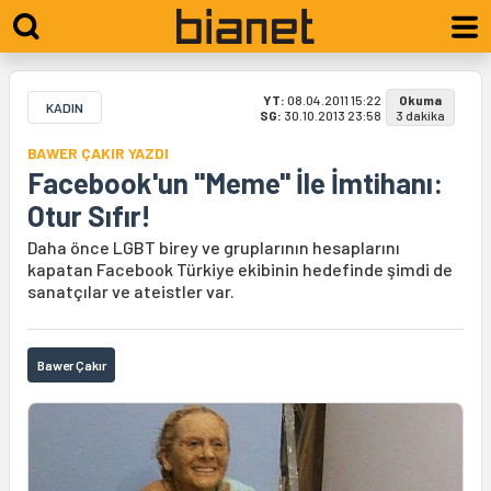
YT:
08.04.2011 15:22
Okuma
KADIN
SG:
30.10.2013 23:58
3 dakika
BAWER ÇAKIR YAZDI
Facebook'un "Meme" İle İmtihanı:
Otur Sıfır!
Daha önce LGBT birey ve gruplarının hesaplarını
kapatan Facebook Türkiye ekibinin hedefinde şimdi de
sanatçılar ve ateistler var.
Bawer Çakır