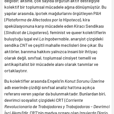
değildir; aksine, çok sayıda örgütün aktif desteğiyle
kolektif bir toplumsal mücadele ağına dönüşmüştür. Bu
yapılar arasında, ipotek mağdurlarını örgütleyen PAH
(
Plataforma de Afectados por la Hipoteca
), kira
spekülasyonuna karşı mücadele eden Kiracı Sendikası
(
Sindicat de Llogateres
), feminist ve queer kolektiflerin
buluştuğu işgal evi
La Ingobernable
, anarşist çizgideki
sendika
CNT
ve çeşitli mahalle meclisleri öne çıkar. Bu
aktörler, barınma hakkını yalnızca insani bir ihtiyaç
olarak değil, sınıfsal, toplumsal cinsiyet temelli ve
antikapitalist bir mücadele alanı olarak tanımlar ve
ortaklaştırır.
Bu kolektifler arasında Engels’in
Konut Sorunu Üzerine
adlı eserinde çizdiği sınıfsal analiz hattına açıkça
referans veren yapılar da bulunmaktadır. Bunlardan biri,
devrimci sosyalist çizgideki CRT (
Corriente
Revolucionaria de Trabajadores y Trabajadoras – Devrimci
İşçi Akımı
)’dir. CRT’nin medya organı olan
Izquierda Diario
,