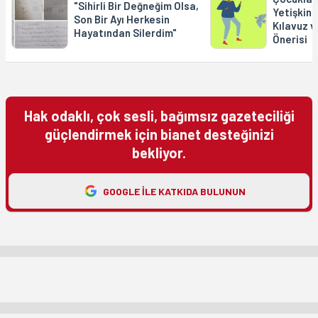
"Sihirli Bir Değneğim Olsa,
Yetişkinle
Son Bir Ayı Herkesin
Kılavuz v
Hayatından Silerdim"
Önerisi
Hak odaklı, çok sesli, bağımsız gazeteciliği
güçlendirmek için bianet desteğinizi
bekliyor.
GOOGLE ILE KATKIDA BULUNUN