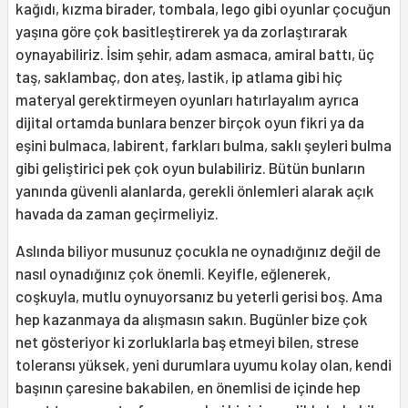
kağıdı, kızma birader, tombala, lego gibi oyunlar çocuğun
yaşına göre çok basitleştirerek ya da zorlaştırarak
oynayabiliriz. İsim şehir, adam asmaca, amiral battı, üç
taş, saklambaç, don ateş, lastik, ip atlama gibi hiç
materyal gerektirmeyen oyunları hatırlayalım ayrıca
dijital ortamda bunlara benzer birçok oyun fikri ya da
eşini bulmaca, labirent, farkları bulma, saklı şeyleri bulma
gibi geliştirici pek çok oyun bulabiliriz. Bütün bunların
yanında güvenli alanlarda, gerekli önlemleri alarak açık
havada da zaman geçirmeliyiz.
Aslında biliyor musunuz çocukla ne oynadığınız değil de
nasıl oynadığınız çok önemli. Keyifle, eğlenerek,
coşkuyla, mutlu oynuyorsanız bu yeterli gerisi boş. Ama
hep kazanmaya da alışmasın sakın. Bugünler bize çok
net gösteriyor ki zorluklarla baş etmeyi bilen, strese
toleransı yüksek, yeni durumlara uyumu kolay olan, kendi
başının çaresine bakabilen, en önemlisi de içinde hep