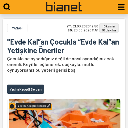
YT:
21.03.2020 12:50
Okuma
YAŞAM
SG:
23.03.2020 11:51
10 dakika
"Evde Kal”an Çocukla “Evde Kal”an
Yetişkine Öneriler
Çocukla ne oynadığınız değil de nasıl oynadığınız çok
önemli. Keyifle, eğlenerek, coşkuyla, mutlu
oynuyorsanız bu yeterli gerisi boş.
Yeşim Kesgül Sercan