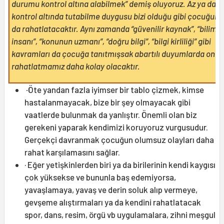
durumu kontrol altına alabilmek” demiş oluyoruz.
Az ya da ç
kontrol altında tutabilme duygusu bizi olduğu gibi çocuğum
da rahatlatacaktır. Aynı zamanda “güvenilir kaynak”, “bilim
insanı”, “konunun uzmanı”, “doğru bilgi”, “bilgi kirliliği” gibi
kavramları da çocuğa tanıtmışsak abartılı duyumlarda onu
rahatlatmamız daha kolay olacaktır.
·
Öte yandan fazla iyimser bir tablo çizmek, kimse
hastalanmayacak, bize bir şey olmayacak gibi
vaatlerde bulunmak da yanlıştır. Önemli olan biz
gerekeni yaparak kendimizi koruyoruz vurgusudur.
Gerçekçi davranmak çocuğun olumsuz olayları daha
rahat karşılamasını sağlar.
· Eğer yetişkinlerden biri ya da birilerinin kendi kaygısı
çok yüksekse ve bununla baş edemiyorsa,
yavaşlamaya, yavaş ve derin soluk alıp vermeye,
gevşeme alıştırmaları ya da kendini rahatlatacak
spor, dans, resim, örgü vb uygulamalara, zihni meşgul