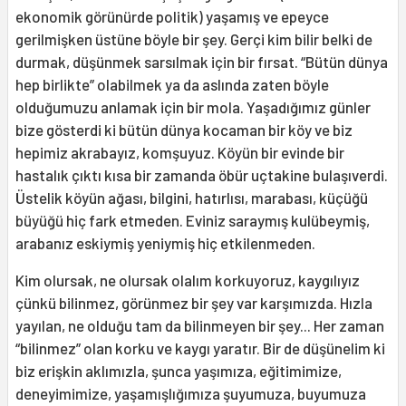
ekonomik görünürde politik) yaşamış ve epeyce
gerilmişken üstüne böyle bir şey. Gerçi kim bilir belki de
durmak, düşünmek sarsılmak için bir fırsat. “Bütün dünya
hep birlikte” olabilmek ya da aslında zaten böyle
olduğumuzu anlamak için bir mola. Yaşadığımız günler
bize gösterdi ki bütün dünya kocaman bir köy ve biz
hepimiz akrabayız, komşuyuz. Köyün bir evinde bir
hastalık çıktı kısa bir zamanda öbür uçtakine bulaşıverdi.
Üstelik köyün ağası, bilgini, hatırlısı, marabası, küçüğü
büyüğü hiç fark etmeden. Eviniz saraymış kulübeymiş,
arabanız eskiymiş yeniymiş hiç etkilenmeden.
Kim olursak, ne olursak olalım korkuyoruz, kaygılıyız
çünkü bilinmez, görünmez bir şey var karşımızda. Hızla
yayılan, ne olduğu tam da bilinmeyen bir şey... Her zaman
“bilinmez” olan korku ve kaygı yaratır. Bir de düşünelim ki
biz erişkin aklımızla, şunca yaşımıza, eğitimimize,
deneyimimize, yaşamışlığımıza şuyumuza, buyumuza