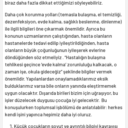
biraz daha fazla dikkat ettiğimizi söyleyebiliriz.
Daha çok korunma yolları (temasla bulaşma, el temizliği,
dezenfeksiyon, evde kalma, sağlıklı beslenme, dinlenme)
ile ilgili bilgileri öne çıkarmak önemlidir. Ayrıca bu
konunun uzmanlarının çalıştığından, hasta olanların
hastanelerde tedavi edilip iyileştirildiğinden, hasta
olanların büyük çoğunluğunun iyileşerek evlerine
döndüğünden söz etmeliyiz . “Hastalığın bulaşma
tehlikesi geçince ‘evde kalma’ zorunluluğu kalkacak, o
zaman işe, okula gideceğiz” şeklinde bilgiler vermek
önemlidir. Yapılanlardan onaylamadıklarımız eksik
bulduklarımız varsa bile onların yanında eleştirmemek
uygun olacaktır. Dışarıda birileri bizim için uğraşıyor, bu
işler düzelecek duygusu çocuğa iyi gelecektir. Bu
konuşulurken toplumsal işbölümü de anlatılabilir: herkes
kendi işini yapınca hepimiz daha iyi oluruz.
Küçük çocukların soyut ve ayrıntılı bilgiyi kavrayışı