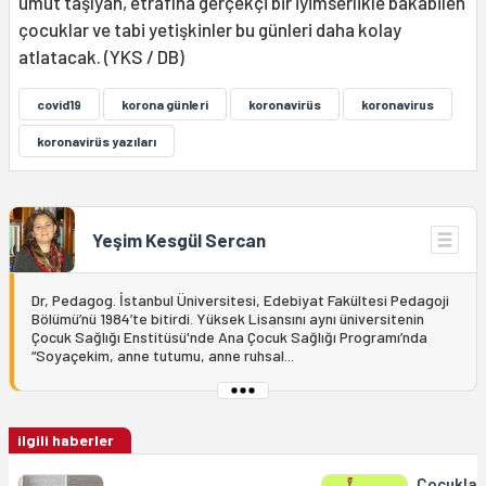
umut taşıyan, etrafına gerçekçi bir iyimserlikle bakabilen
çocuklar ve tabi yetişkinler bu günleri daha kolay
atlatacak. (YKS / DB)
covid19
korona günleri
koronavirüs
koronavirus
koronavirüs yazıları
Yeşim Kesgül Sercan
Dr, Pedagog. İstanbul Üniversitesi, Edebiyat Fakültesi Pedagoji
Bölümü’nü 1984’te bitirdi. Yüksek Lisansını aynı üniversitenin
Çocuk Sağlığı Enstitüsü'nde Ana Çocuk Sağlığı Programı’nda
“Soyaçekim, anne tutumu, anne ruhsal...
ilgili haberler
Çocuklar