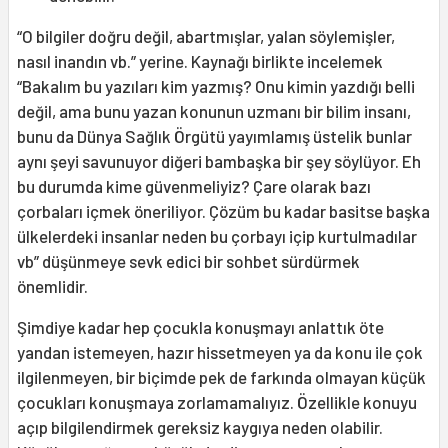
“O bilgiler doğru değil, abartmışlar, yalan söylemişler,
nasıl inandın vb.” yerine. Kaynağı birlikte incelemek
“Bakalım bu yazıları kim yazmış? Onu kimin yazdığı belli
değil, ama bunu yazan konunun uzmanı bir bilim insanı,
bunu da Dünya Sağlık Örgütü yayımlamış üstelik bunlar
aynı şeyi savunuyor diğeri bambaşka bir şey söylüyor. Eh
bu durumda kime güvenmeliyiz? Çare olarak bazı
çorbaları içmek öneriliyor. Çözüm bu kadar basitse başka
ülkelerdeki insanlar neden bu çorbayı içip kurtulmadılar
vb” düşünmeye sevk edici bir sohbet sürdürmek
önemlidir.
Şimdiye kadar hep çocukla konuşmayı anlattık öte
yandan istemeyen, hazır hissetmeyen ya da konu ile çok
ilgilenmeyen, bir biçimde pek de farkında olmayan küçük
çocukları konuşmaya zorlamamalıyız. Özellikle konuyu
açıp bilgilendirmek gereksiz kaygıya neden olabilir.