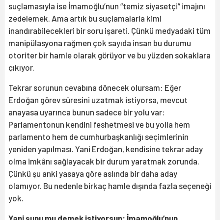
suçlamasıyla ise İmamoğlu’nun “temiz siyasetçi” imajını
zedelemek. Ama artık bu suçlamalarla kimi
inandırabilecekleri bir soru işareti. Çünkü medyadaki tüm
manipülasyona rağmen çok sayıda insan bu durumu
otoriter bir hamle olarak görüyor ve bu yüzden sokaklara
çıkıyor.
Tekrar sorunun cevabına dönecek olursam: Eğer
Erdoğan görev süresini uzatmak istiyorsa, mevcut
anayasa uyarınca bunun sadece bir yolu var:
Parlamentonun kendini feshetmesi ve bu yolla hem
parlamento hem de cumhurbaşkanlığı seçimlerinin
yeniden yapılması. Yani Erdoğan, kendisine tekrar aday
olma imkânı sağlayacak bir durum yaratmak zorunda.
Çünkü şu anki yasaya göre aslında bir daha aday
olamıyor. Bu nedenle birkaç hamle dışında fazla seçeneği
yok.
Yani şunu mu demek istiyorsun: İmamoğlu’nun