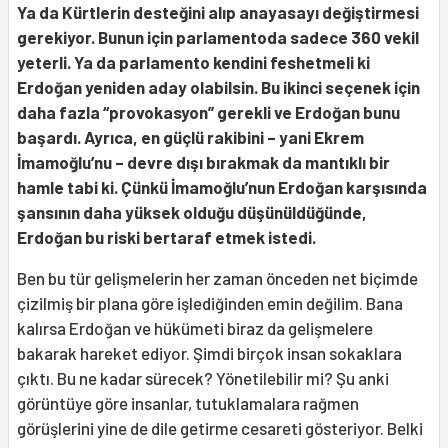
Ya da Kürtlerin desteğini alıp anayasayı değiştirmesi
gerekiyor. Bunun için parlamentoda sadece 360 vekil
yeterli. Ya da parlamento kendini feshetmeli ki
Erdoğan yeniden aday olabilsin. Bu ikinci seçenek için
daha fazla “provokasyon” gerekli ve Erdoğan bunu
başardı. Ayrıca, en güçlü rakibini – yani Ekrem
İmamoğlu’nu – devre dışı bırakmak da mantıklı bir
hamle tabi ki. Çünkü İmamoğlu’nun Erdoğan karşısında
şansının daha yüksek olduğu düşünüldüğünde,
Erdoğan bu riski bertaraf etmek istedi.
Ben bu tür gelişmelerin her zaman önceden net biçimde
çizilmiş bir plana göre işlediğinden emin değilim. Bana
kalırsa Erdoğan ve hükümeti biraz da gelişmelere
bakarak hareket ediyor. Şimdi birçok insan sokaklara
çıktı. Bu ne kadar sürecek? Yönetilebilir mi? Şu anki
görüntüye göre insanlar, tutuklamalara rağmen
görüşlerini yine de dile getirme cesareti gösteriyor. Belki