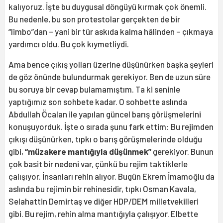
kalıyoruz. İşte bu duygusal döngüyü kırmak çok önemli.
Bu nedenle, bu son protestolar gerçekten de bir
“limbo”dan – yani bir tür askıda kalma hâlinden – çıkmaya
yardımcı oldu. Bu çok kıymetliydi.
Ama bence çıkış yolları üzerine düşünürken başka şeyleri
de göz önünde bulundurmak gerekiyor. Ben de uzun süre
bu soruya bir cevap bulamamıştım. Ta ki seninle
yaptığımız son sohbete kadar. O sohbette aslında
Abdullah Öcalan ile yapılan güncel barış görüşmelerini
konuşuyorduk. İşte o sırada şunu fark ettim: Bu rejimden
çıkışı düşünürken, tıpkı o barış görüşmelerinde olduğu
gibi,
“müzakere mantığıyla düşünmek”
gerekiyor. Bunun
çok basit bir nedeni var, çünkü bu rejim taktiklerle
çalışıyor. İnsanları rehin alıyor. Bugün Ekrem İmamoğlu da
aslında bu rejimin bir rehinesidir, tıpkı Osman Kavala,
Selahattin Demirtaş ve diğer HDP/DEM milletvekilleri
gibi. Bu rejim, rehin alma mantığıyla çalışıyor. Elbette