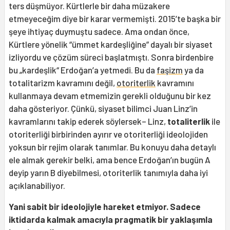
ters düşmüyor. Kürtlerle bir daha müzakere
etmeyeceğim diye bir karar vermemişti. 2015’te başka bir
şeye ihtiyaç duymuştu sadece. Ama ondan önce,
Kürtlere yönelik “ümmet kardeşliğine” dayalı bir siyaset
izliyordu ve çözüm süreci başlatmıştı. Sonra birdenbire
bu „kardeşlik“ Erdoğan’a yetmedi. Bu da
faşizm
ya da
totalitarizm kavramını değil,
otoriterlik
kavramını
kullanmaya devam etmemizin gerekli olduğunu bir kez
daha gösteriyor. Çünkü, siyaset bilimci Juan Linz’in
kavramlarını takip ederek söylersek– Linz,
totaliterlik
ile
otoriterliği birbirinden ayırır ve otoriterliği ideolojiden
yoksun bir rejim olarak tanımlar. Bu konuyu daha detaylı
ele almak gerekir belki, ama bence Erdoğan’ın bugün A
deyip yarın B diyebilmesi, otoriterlik tanımıyla daha iyi
açıklanabiliyor.
Yani sabit bir ideolojiyle hareket etmiyor. Sadece
iktidarda kalmak amacıyla pragmatik bir yaklaşımla