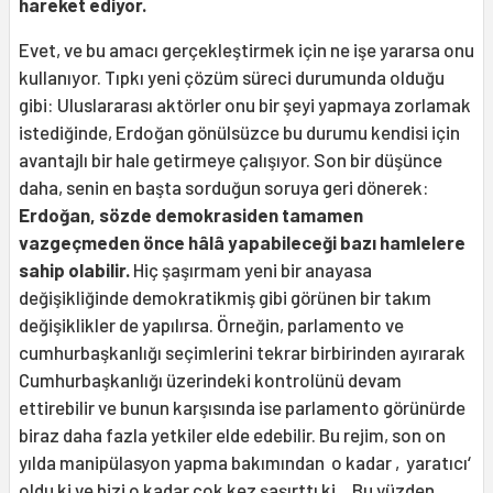
hareket ediyor.
Evet, ve bu amacı gerçekleştirmek için ne işe yararsa onu
kullanıyor. Tıpkı yeni çözüm süreci durumunda olduğu
gibi: Uluslararası aktörler onu bir şeyi yapmaya zorlamak
istediğinde, Erdoğan gönülsüzce bu durumu kendisi için
avantajlı bir hale getirmeye çalışıyor. Son bir düşünce
daha, senin en başta sorduğun soruya geri dönerek:
Erdoğan, sözde demokrasiden tamamen
vazgeçmeden önce hâlâ yapabileceği bazı hamlelere
sahip olabilir.
Hiç şaşırmam yeni bir anayasa
değişikliğinde demokratikmiş gibi görünen bir takım
değişiklikler de yapılırsa. Örneğin, parlamento ve
cumhurbaşkanlığı seçimlerini tekrar birbirinden ayırarak
Cumhurbaşkanlığı üzerindeki kontrolünü devam
ettirebilir ve bunun karşısında ise parlamento görünürde
biraz daha fazla yetkiler elde edebilir. Bu rejim, son on
yılda manipülasyon yapma bakımından o kadar ‚yaratıcı‘
oldu ki ve bizi o kadar çok kez şaşırttı ki... Bu yüzden