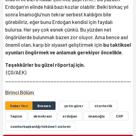
Erdoğan’ın elinde hâlâ bazı kozlar olabilir. Belki birkaç yıl
sonra İmamoğlu’nun tekrar serbest kaldığını bile
görebiliriz, eğer bunu Erdoğan kendisi için faydalı
bulursa. Her şey çok esnek çünkü. Bu yüzden net
öngörülerde bulunmak bazen zor oluyor. Ama bence asıl
önemli olan, karşı bir siyaset geliştirmek için
bu taktiksel
oyunları öngörmek ve anlamak gerekiyor öncelikle
.
Teşekkürler bu güzel röportaj için.
(ÇG/AEK)
___________________________________________
Birinci Bölüm
Haber Yeri
Bremen
çetin gürer
otoriterlik
faşizm
demokrasi
erdoğan
imamoğlu
CHP
cumhurbaşkanlığı hükümet sistemi