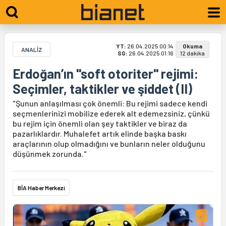
YT:
26.04.2025 00:14
Okuma
ANALİZ
SG:
26.04.2025 01:16
12 dakika
Erdoğan’ın "soft otoriter" rejimi:
Seçimler, taktikler ve şiddet (II)
"Şunun anlaşılması çok önemli: Bu rejimi sadece kendi
seçmenlerinizi mobilize ederek alt edemezsiniz, çünkü
bu rejim için önemli olan şey taktikler ve biraz da
pazarlıklardır. Muhalefet artık elinde başka baskı
araçlarının olup olmadığını ve bunların neler olduğunu
düşünmek zorunda."
BİA Haber Merkezi