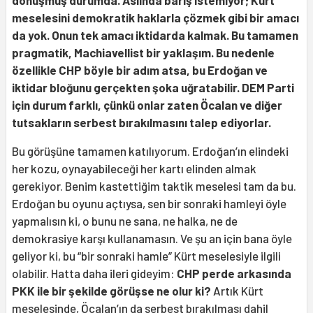
dönüşmüş durumda. Aslında barış istemiyor; Kürt
meselesini demokratik haklarla çözmek gibi bir amacı
da yok. Onun tek amacı iktidarda kalmak. Bu tamamen
pragmatik, Machiavellist bir yaklaşım. Bu nedenle
özellikle CHP böyle bir adım atsa, bu Erdoğan ve
iktidar bloğunu gerçekten şoka uğratabilir. DEM Parti
için durum farklı, çünkü onlar zaten Öcalan ve diğer
tutsakların serbest bırakılmasını talep ediyorlar.
Bu görüşüne tamamen katılıyorum. Erdoğan’ın elindeki
her kozu, oynayabileceği her kartı elinden almak
gerekiyor. Benim kastettiğim taktik meselesi tam da bu.
Erdoğan bu oyunu açtıysa, sen bir sonraki hamleyi öyle
yapmalısın ki, o bunu ne sana, ne halka, ne de
demokrasiye karşı kullanamasın. Ve şu an için bana öyle
geliyor ki, bu “bir sonraki hamle” Kürt meselesiyle ilgili
olabilir. Hatta daha ileri gideyim:
CHP perde arkasında
PKK ile bir şekilde görüşse ne olur ki?
Artık Kürt
meselesinde, Öcalan’ın da serbest bırakılması dahil