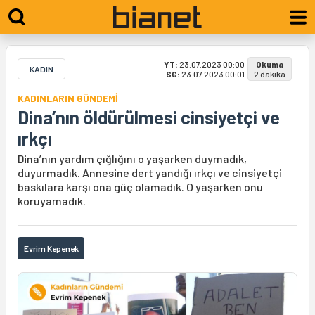
YT:
23.07.2023 00:00
Okuma
KADIN
SG:
23.07.2023 00:01
2 dakika
KADINLARIN GÜNDEMİ
Dina’nın öldürülmesi cinsiyetçi ve
ırkçı
Dina’nın yardım çığlığını o yaşarken duymadık,
duyurmadık. Annesine dert yandığı ırkçı ve cinsiyetçi
baskılara karşı ona güç olamadık. O yaşarken onu
koruyamadık.
Evrim Kepenek