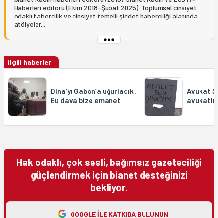
Haberleri editörü (Ekim 2018-Şubat 2025). Toplumsal cinsiyet
odaklı habercilik ve cinsiyet temelli şiddet haberciliği alanında
atölyeler...
ilgili haberler
Dina’yı Gabon’a uğurladık:
Avukat Şe
Bu dava bize emanet
avukatlığ
Hak odaklı, çok sesli, bağımsız gazeteciliği
güçlendirmek için bianet desteğinizi
bekliyor.
GOOGLE ILE KATKIDA BULUNUN