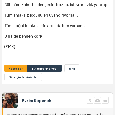
Gülüşüm kainatın dengesini bozup, istikrarsızlık yaratıp
Tüm ahlaksız içgüdüleri uyandırıyorsa…
Tüm doğal felaketlerin ardında ben varsam,
O halde benden kork!
(EMK)
Haber Yeri
BİA Haber Merkezi
dina
Dina İçin Feministler
Evrim Kepenek
bianet Kadın Haberleri editörü (2018). bianet Kadın ve LGBTİ+