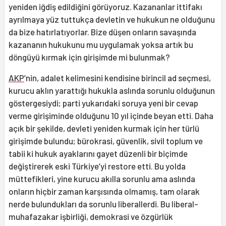
yeniden iğdiş edildiğini görüyoruz. Kazananlar ittifakı
ayrılmaya yüz tuttukça devletin ve hukukun ne olduğunu
da bize hatırlatıyorlar. Bize düşen onların savaşında
kazananın hukukunu mu uygulamak yoksa artık bu
döngüyü kırmak için girişimde mi bulunmak?
AKP
’nin, adalet kelimesini kendisine birincil ad seçmesi,
kurucu aklın yarattığı hukukla aslında sorunlu olduğunun
göstergesiydi; parti yukarıdaki soruya yeni bir cevap
verme girişiminde olduğunu 10 yıl içinde beyan etti. Daha
açık bir şekilde, devleti yeniden kurmak için her türlü
girişimde bulundu; bürokrasi, güvenlik, sivil toplum ve
tabii ki hukuk ayaklarını gayet düzenli bir biçimde
değiştirerek eski Türkiye’yi restore etti. Bu yolda
müttefikleri, yine kurucu akılla sorunlu ama aslında
onların hiçbir zaman karşısında olmamış, tam olarak
nerde bulundukları da sorunlu liberallerdi. Bu liberal-
muhafazakar işbirliği, demokrasi ve özgürlük