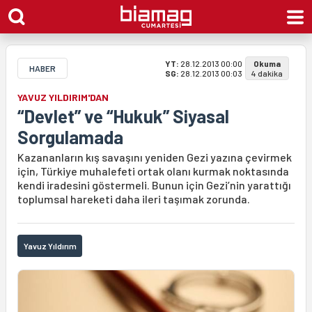
YT:
28.12.2013 00:00
Okuma
HABER
SG:
28.12.2013 00:03
4 dakika
YAVUZ YILDIRIM'DAN
“Devlet” ve “Hukuk” Siyasal
Sorgulamada
Kazananların kış savaşını yeniden Gezi yazına çevirmek
için, Türkiye muhalefeti ortak olanı kurmak noktasında
kendi iradesini göstermeli. Bunun için Gezi’nin yarattığı
toplumsal hareketi daha ileri taşımak zorunda.
Yavuz Yıldırım