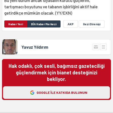
Bu yeni durum ancak siyasalın kurucu güçlerini,
tartışmacı boyutunu ve tabanın işbirliğini aktif hale
getirdikçe mümkün olacak. (YY/EKN)
Haber Yeri
BİA Haber Merkezi
AKP
Gezi Direnişi
Yavuz Yıldırım
Hak odaklı, çok sesli, bağımsız gazeteciliği
güçlendirmek için bianet desteğinizi
bekliyor.
GOOGLE ILE KATKIDA BULUNUN