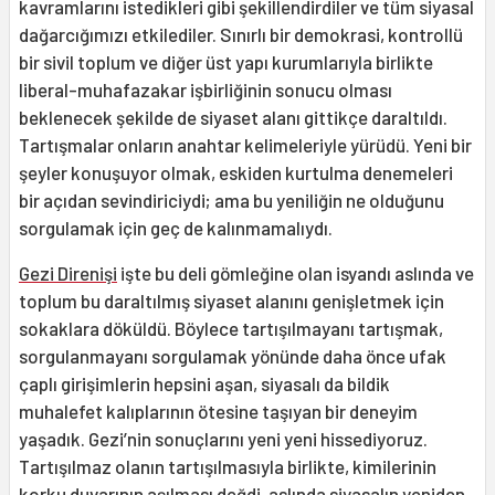
kavramlarını istedikleri gibi şekillendirdiler ve tüm siyasal
dağarcığımızı etkilediler. Sınırlı bir demokrasi, kontrollü
bir sivil toplum ve diğer üst yapı kurumlarıyla birlikte
liberal-muhafazakar işbirliğinin sonucu olması
beklenecek şekilde de siyaset alanı gittikçe daraltıldı.
Tartışmalar onların anahtar kelimeleriyle yürüdü. Yeni bir
şeyler konuşuyor olmak, eskiden kurtulma denemeleri
bir açıdan sevindiriciydi; ama bu yeniliğin ne olduğunu
sorgulamak için geç de kalınmamalıydı.
Gezi Direnişi
işte bu deli gömleğine olan isyandı aslında ve
toplum bu daraltılmış siyaset alanını genişletmek için
sokaklara döküldü. Böylece tartışılmayanı tartışmak,
sorgulanmayanı sorgulamak yönünde daha önce ufak
çaplı girişimlerin hepsini aşan, siyasalı da bildik
muhalefet kalıplarının ötesine taşıyan bir deneyim
yaşadık. Gezi’nin sonuçlarını yeni yeni hissediyoruz.
Tartışılmaz olanın tartışılmasıyla birlikte, kimilerinin
korku duvarının aşılması değdi, aslında siyasalın yeniden