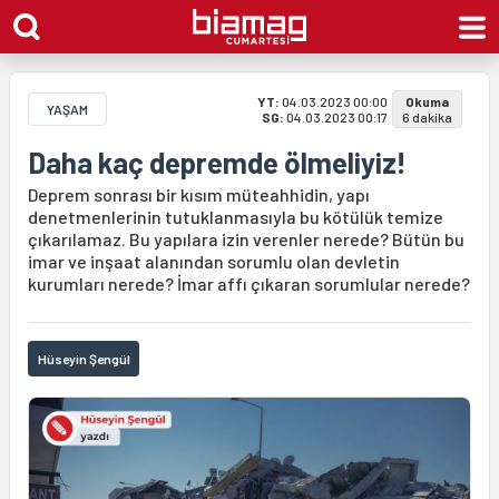
YT:
04.03.2023 00:00
Okuma
YAŞAM
SG:
04.03.2023 00:17
6 dakika
Daha kaç depremde ölmeliyiz!
Deprem sonrası bir kısım müteahhidin, yapı
denetmenlerinin tutuklanmasıyla bu kötülük temize
çıkarılamaz. Bu yapılara izin verenler nerede? Bütün bu
imar ve inşaat alanından sorumlu olan devletin
kurumları nerede? İmar affı çıkaran sorumlular nerede?
Hüseyin Şengül