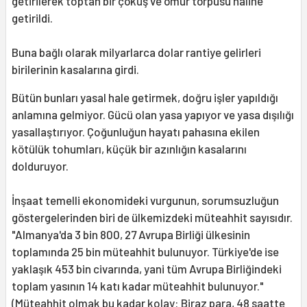
getirilerek toptan bir çöküş ve ömür törpüsü haline
getirildi.
Buna bağlı olarak milyarlarca dolar rantiye gelirleri
birilerinin kasalarına girdi.
Bütün bunları yasal hale getirmek, doğru işler yapıldığı
anlamına gelmiyor. Gücü olan yasa yapıyor ve yasa dışılığı
yasallaştırıyor. Çoğunluğun hayatı pahasına ekilen
kötülük tohumları, küçük bir azınlığın kasalarını
dolduruyor.
İnşaat temelli ekonomideki vurgunun, sorumsuzluğun
göstergelerinden biri de ülkemizdeki müteahhit sayısıdır.
"Almanya'da 3 bin 800, 27 Avrupa Birliği ülkesinin
toplamında 25 bin müteahhit bulunuyor. Türkiye'de ise
yaklaşık 453 bin civarında, yani tüm Avrupa Birliğindeki
toplam yasının 14 katı kadar müteahhit bulunuyor."
(Müteahhit olmak bu kadar kolay: Biraz para, 48 saatte