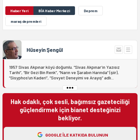
Haber Yeri
BİA Haber Merkezi
Deprem
maraş depremleri
Hüseyin Şengül
1957 Sivas Akpınar köyü doğumlu. “Sivas Akpınar’ın Yazısız
Tarihi”, “Bir Gezi Bin Renk”, “Narın ve Şarabın Harında” (şiir),
“Sisyphos’un Kaderi”, “Sovyet Deneyimi ve Arayış” adlı...
Hak odaklı, çok sesli, bağımsız gazeteciliği
güçlendirmek için bianet desteğinizi
bekliyor.
GOOGLE ILE KATKIDA BULUNUN