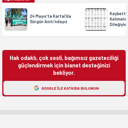
Kaybetti
24 Mayıs'ta Kartal'da
Kelimele
Sürgün Anıtı'ndayız
Dileğiyle
Hak odaklı, çok sesli, bağımsız gazeteciliği
güçlendirmek için bianet desteğinizi
bekliyor.
GOOGLE ILE KATKIDA BULUNUN