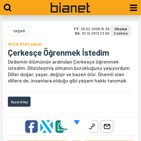
YT:
26.02.2008 16:39
Okuma
YAŞAM
SG:
30.10.2013 23:56
3 dakika
AYÇA ATAY yazdı
Çerkesçe Öğrenmek İstedim
Dedemin ölümünün ardından Çerkesçe öğrenmek
istedim. Dilsizleşmiş olmanın burukluğunu yaşıyordum.
Diller doğar, yaşar, değişir ve bazen ölür. Önemli olan
dillere de, insanlara olduğu gibi yaşam hakkı tanımak.
Ayça Atay