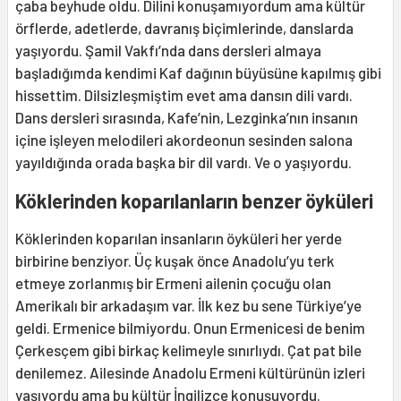
çaba beyhude oldu. Dilini konuşamıyordum ama kültür
örflerde, adetlerde, davranış biçimlerinde, danslarda
yaşıyordu. Şamil Vakfı’nda dans dersleri almaya
başladığımda kendimi Kaf dağının büyüsüne kapılmış gibi
hissettim. Dilsizleşmiştim evet ama dansın dili vardı.
Dans dersleri sırasında, Kafe’nin, Lezginka’nın insanın
içine işleyen melodileri akordeonun sesinden salona
yayıldığında orada başka bir dil vardı. Ve o yaşıyordu.
Köklerinden koparılanların benzer öyküleri
Köklerinden koparılan insanların öyküleri her yerde
birbirine benziyor. Üç kuşak önce Anadolu’yu terk
etmeye zorlanmış bir Ermeni ailenin çocuğu olan
Amerikalı bir arkadaşım var. İlk kez bu sene Türkiye’ye
geldi. Ermenice bilmiyordu. Onun Ermenicesi de benim
Çerkesçem gibi birkaç kelimeyle sınırlıydı. Çat pat bile
denilemez. Ailesinde Anadolu Ermeni kültürünün izleri
yaşıyordu ama bu kültür İngilizce konuşuyordu.