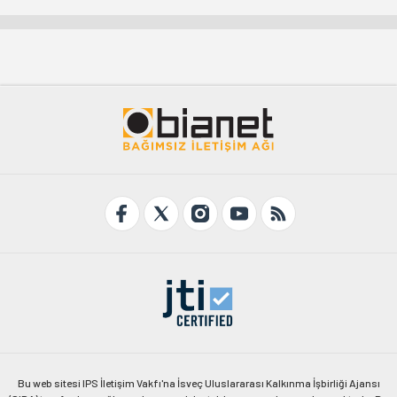
Bu web sitesi IPS İletişim Vakfı'na İsveç Uluslararası Kalkınma İşbirliği Ajansı