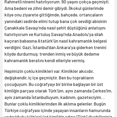
Rahmetli ninemi hatırlıyorum. 90 yaşını çokça geçmişti.
Ama bedeni ve zihni demir gibiydi. İlkokul günlerimde
köye onu ziyarete gittiğimde, bahçede, ortancaların
yanındaki sedirde elimi tutup bana çok sevdiği abisinin
Çanakkale Savaşı’nda nasıl şehit düştüğünü anlatışını
hatırlıyorum ve Kurtuluş Savaşı’nda Anadolu’ya silah
kaçıran babasına Atatürk’ün nasıl kahramanlık belgesi
verdiğini. Gazi, İstanbul’dan Ankara’ya giderken trenini
köyde durdurmuş; trenden inmiş ve büyük dedeme
kahramanlık beratını kendi elleriyle vermiş.
Hepimizin çoklu kimlikleri var. Kimlikler akıcıdır,
değişkendir, iç içe geçmiştir. Ben bu toprakların
çocuğuyum. Bu coğrafyayı bir birine bağlayan bir üst
kimliğin parçası olarak Türk'üm, aynı zamanda Çerkes'im,
aynı zamanda İstanbulluyum, kadınım, gazeteciyim…
Bunlar çoklu kimliklerimden ilk aklıma gelenler. Bugün
Türkiye coğrafyası içinde yaşayan insanların hamurunda
yoğrulduğu kültürel üst kimliğin adına “Türk” diyebilirsiniz