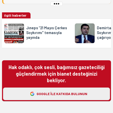
ilgili haberler
Jıneps “21 Mayıs Çerkes
Demirtaş
Soykırımı" temasıyla
Soykırımı
yayında
çağırıyo
Hak odaklı, çok sesli, bağımsız gazeteciliği
güçlendirmek için bianet desteğinizi
bekliyor.
GOOGLE ILE KATKIDA BULUNUN