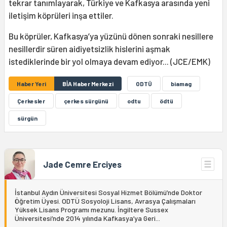
tekrar tanımlayarak, Türkiye ve Kafkasya arasında yeni
iletişim köprüleri inşa ettiler.
Bu köprüler, Kafkasya’ya yüzünü dönen sonraki nesillere
nesillerdir süren aidiyetsizlik hislerini aşmak
istediklerinde bir yol olmaya devam ediyor... (JCE/EMK)
Haber Yeri
BİA Haber Merkezi
ODTÜ
biamag
Çerkesler
çerkes sürgünü
odtu
ödtü
sürgün
Jade Cemre Erciyes
İstanbul Aydın Üniversitesi Sosyal Hizmet Bölümü’nde Doktor
Öğretim Üyesi. ODTÜ Sosyoloji Lisans, Avrasya Çalışmaları
Yüksek Lisans Programı mezunu. İngiltere Sussex
Üniversitesi’nde 2014 yılında Kafkasya’ya Geri...