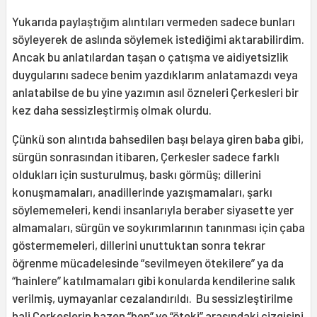
Yukarıda paylaştığım alıntıları vermeden sadece bunları
söyleyerek de aslında söylemek istediğimi aktarabilirdim.
Ancak bu anlatılardan taşan o çatışma ve aidiyetsizlik
duygularını sadece benim yazdıklarım anlatamazdı veya
anlatabilse de bu yine yazımın asıl özneleri Çerkesleri bir
kez daha sessizleştirmiş olmak olurdu.
Çünkü son alıntıda bahsedilen başı belaya giren baba gibi,
sürgün sonrasından itibaren, Çerkesler sadece farklı
oldukları için susturulmuş, baskı görmüş; dillerini
konuşmamaları, anadillerinde yazışmamaları, şarkı
söylememeleri, kendi insanlarıyla beraber siyasette yer
almamaları, sürgün ve soykırımlarının tanınması için çaba
göstermemeleri, dillerini unuttuktan sonra tekrar
öğrenme mücadelesinde “sevilmeyen ötekilere” ya da
“hainlere” katılmamaları gibi konularda kendilerine salık
verilmiş, uymayanlar cezalandırıldı. Bu sessizleştirilme
hali Çerkeslerin bazen “ben” ve “öteki” arasındaki çizgisini