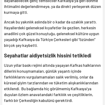
dayanabilecek genç temsilciler Kafkasya’ya geri dönme
ihtimalini değerlendirmeye, ya da direkt yerleşerek düzen
kurmaya gitti.
Ancak bu yakınlık aslında bir o kadar da uzaklık yarattı.
Hayallerdeki geleneksel kıyafetler ile gezilen, herkesin
anadilini çok güzel konuştuğu, geleneksel kültüre uygun
yaşadığı Kafkasya da Türkiye Çerkesleri gibi “özünden”
birçok şey kaybetti.
Seyahatlar aidiyetsizlik hissini tetikledi
Uzun yıllar baskı rejimi altında yaşayan Kafkas halklarının
dillerini konuşmamaları, günlük yaşantı içinde
farklılıklarını vurgulamamaları salık verilmiş, onlar da
küresel giyim tarzlarından ve tüketim alışkanlıklarından
etkilendi. Bu bağlamda hiç görülmemiş Kafkasya’ya
duyulan özlem anavatandaki farklılık ve çeşitliklerin,
farklı bir Çerkesliğin kabulünü gerektirdi.