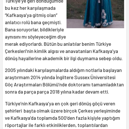
Türkiye’ye geri döndüğümde
bu kez her karşılaşmada
“Kafkasya’ya gitmiş olan”
anlatıcı rolü bana geçmişti.
Bana soruyorlar, bildikleriyle
aynısını mı söyleyeceğim diye
merak ediyorlardı. Bütün bu anlatılar benim Türkiye
Çerkesleri’nin kimlik algısı ve anavatanları Kafkasya’ya
dönüş hayallerine akademik bir ilgi duymama sebep oldu.
2005 yılındaki karşılaşmalarda aldığım notlarla başlayan
araştırmam 2014 yılında İngiltere Sussex Üniversitesi
Göç Araştırmaları Bölümü’nde doktoramı tamamladıktan
sonra da parça parça 2018 yılına kadar devam etti.
Türkiye’nin Kafkasya’ya en çok geri dönüş göçü veren
şehirleri başta olmak üzere birçok Çerkes yerleşiminde
ve Kafkasya’da toplamda 500’den fazla kişiyle yaptığım
röportajlar ile farklı etkinliklerden, toplantılardan