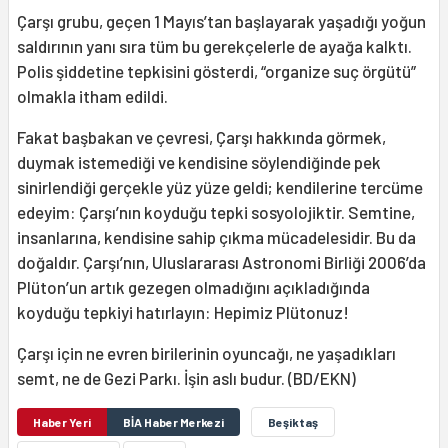
Çarşı grubu, geçen 1 Mayıs’tan başlayarak yaşadığı yoğun
saldırının yanı sıra tüm bu gerekçelerle de ayağa kalktı.
Polis şiddetine tepkisini gösterdi, “organize suç örgütü”
olmakla itham edildi.
Fakat başbakan ve çevresi, Çarşı hakkında görmek,
duymak istemediği ve kendisine söylendiğinde pek
sinirlendiği gerçekle yüz yüze geldi; kendilerine tercüme
edeyim: Çarşı’nın koyduğu tepki sosyolojiktir. Semtine,
insanlarına, kendisine sahip çıkma mücadelesidir. Bu da
doğaldır. Çarşı’nın, Uluslararası Astronomi Birliği 2006’da
Plüton’un artık gezegen olmadığını açıkladığında
koyduğu tepkiyi hatırlayın: Hepimiz Plütonuz!
Çarşı için ne evren birilerinin oyuncağı, ne yaşadıkları
semt, ne de Gezi Parkı. İşin aslı budur. (BD/EKN)
Haber Yeri
BİA Haber Merkezi
Beşiktaş