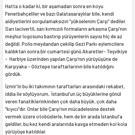
Hatta o kadar ki, bir aşamadan sonra en koyu
Fenerbahçeliler ve bazı Galatasaraylılar bile, kendi
aidiyetlerini sorgulamaksızın “yükselenim Çarşı” dediler.
Sarı lacivertli, sarı kırmızılı formaların arkasına Çarşı’nın
meşhur logosunu bastırıp yürüyenlerin sayısı hiç de az
değildi. Polis meydandan çekilip Gezi Parkı eylemcilere
kaldıktan sonra bir cumartesi günü Akaretler- Teşvikiye
- Harbiye üzerinden yapılan Çarşı’nın yürüyüşüne de
Karşıyaka – Göztepe taraftarlarının bile katıldığını
gördük.
İzmir’in bu iki takımının taraftarları arasındaki rekabet,
iddia ile söylüyorum, İstanbul’un üç büyüklerine gönül
veren fanatiklerinkinden çok daha büyük, çok daha
“kıyıcı”dır. Onlar bile Çarşı’nın mücadelesine destek
vermek üzere otobüslerle, hem de bir arada İstanbul’a
geldiler, bu kez kendi aralarında kavga etmeden kol kola
yürüyüşe katıldılar.