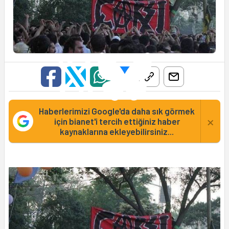
Haberlerimizi Google'da daha sık görmek
×
için bianet'i tercih ettiğiniz haber
kaynaklarına ekleyebilirsiniz...