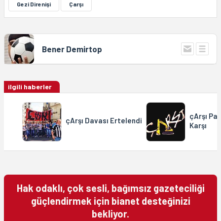
Gezi Direnişi
Çarşı
Bener Demirtop
ilgili haberler
çArşı Pa
çArşı Davası Ertelendi
Karşı
Hak odaklı, çok sesli, bağımsız gazeteciliği
güçlendirmek için bianet desteğinizi
bekliyor.