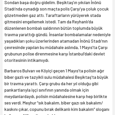
Sondan başa doğru gidelim. Beşiktaş’ın yıkılan İnönü
Stadı’nda oynadığı son maçta polis Çarşı’ya çoluk çocuk
gözetmeden gaz attı. Taraftarların yürüyerek stada
gitmesini engellemek istedi. Tam da Reyhanlı’da
düzenlenen bombalı saldırının bütün toplumda büyük
travma yarattığı gündü. İnsanlar bombalamalar nedeniyle
yaşadıkları şoku üzerlerinden atamadan İnönü Stadı’nın
çevresinde yapılan bu müdahale aslında, 1 Mayıs’ta Çarşı
grubunun polise direnmesine karşı İstanbul’daki devlet
otoritesinin intikamıydı.
Barbaros Bulvarı ve Köyiçi geçen 1 Mayıs’ta polisin ağır
biber gazlı ve tazyikli sulu müdahalesi Beşiktaş’ta büyük
bir travma yarattı. Çarşı grubu da her yıl olduğu gibi
pankartlarıyla işçi sınıfının yanında olmak için
meydanlardaydı, polisin müdahalesine karşı hep birlikte
ses verdi. Meşhur “sık bakalım, biber gazı sık bakalım/
kaskını çıkar, copunu bırak delikanlı kim bakalım” sloganı