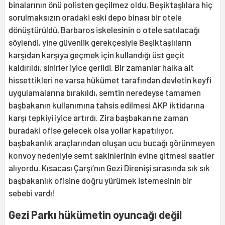
binalarının önü polisten geçilmez oldu, Beşiktaşlılara hiç
sorulmaksızın oradaki eski depo binası bir otele
dönüştürüldü, Barbaros iskelesinin o otele satılacağı
söylendi, yine güvenlik gerekçesiyle Beşiktaşlıların
karşıdan karşıya geçmek için kullandığı üst geçit
kaldırıldı, sinirler iyice gerildi. Bir zamanlar halka ait
hissettikleri ne varsa hükümet tarafından devletin keyfi
uygulamalarına bırakıldı, semtin neredeyse tamamen
başbakanın kullanımına tahsis edilmesi AKP iktidarına
karşı tepkiyi iyice artırdı. Zira başbakan ne zaman
buradaki ofise gelecek olsa yollar kapatılıyor,
başbakanlık araçlarından oluşan ucu bucağı görünmeyen
konvoy nedeniyle semt sakinlerinin evine gitmesi saatler
alıyordu. Kısacası Çarşı’nın
Gezi Direnişi
sırasında sık sık
başbakanlık ofisine doğru yürümek istemesinin bir
sebebi vardı!
Gezi Parkı hükümetin oyuncağı değil