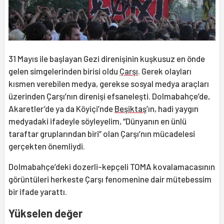
31 Mayıs ile başlayan Gezi direnişinin kuşkusuz en önde
gelen simgelerinden birisi oldu
Çarşı
. Gerek olayları
kısmen verebilen medya, gerekse sosyal medya araçları
üzerinden Çarşı’nın direnişi efsaneleşti. Dolmabahçe’de,
Akaretler’de ya da Köyiçi’nde
Beşiktaş
’ın, hadi yaygın
medyadaki ifadeyle söyleyelim, “Dünyanın en ünlü
taraftar gruplarından biri” olan Çarşı’nın mücadelesi
gerçekten önemliydi.
Dolmabahçe’deki dozerli-kepçeli TOMA kovalamacasının
görüntüleri herkeste Çarşı fenomenine dair mütebessim
bir ifade yarattı.
Yükselen değer