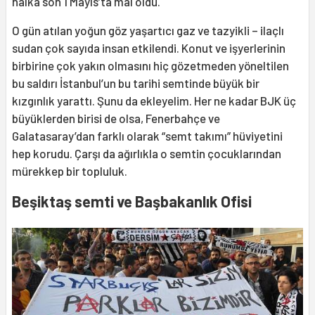
halka son 1 Mayıs’ta mal oldu.
O gün atılan yoğun göz yaşartıcı gaz ve tazyikli – ilaçlı
sudan çok sayıda insan etkilendi. Konut ve işyerlerinin
birbirine çok yakın olmasını hiç gözetmeden yöneltilen
bu saldırı İstanbul’un bu tarihi semtinde büyük bir
kızgınlık yarattı. Şunu da ekleyelim. Her ne kadar BJK üç
büyüklerden birisi de olsa, Fenerbahçe ve
Galatasaray’dan farklı olarak “semt takımı” hüviyetini
hep korudu. Çarşı da ağırlıkla o semtin çocuklarından
mürekkep bir topluluk.
Beşiktaş semti ve Başbakanlık Ofisi