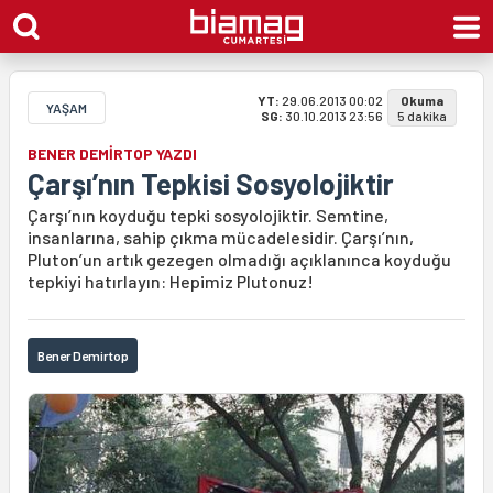
YT:
29.06.2013 00:02
Okuma
YAŞAM
SG:
30.10.2013 23:56
5 dakika
BENER DEMİRTOP YAZDI
Çarşı’nın Tepkisi Sosyolojiktir
Çarşı’nın koyduğu tepki sosyolojiktir. Semtine,
insanlarına, sahip çıkma mücadelesidir. Çarşı’nın,
Pluton’un artık gezegen olmadığı açıklanınca koyduğu
tepkiyi hatırlayın: Hepimiz Plutonuz!
Bener Demirtop