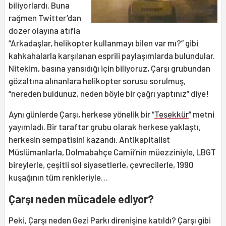
biliyorlardı. Buna
rağmen Twitter’dan
dozer olayına atıfla
“Arkadaşlar, helikopter kullanmayı bilen var mı?” gibi
kahkahalarla karşılanan esprili paylaşımlarda bulundular.
Nitekim, basına yansıdığı için biliyoruz, Çarşı grubundan
gözaltına alınanlara helikopter sorusu sorulmuş,
“nereden buldunuz, neden böyle bir çağrı yaptınız” diye!
Aynı günlerde Çarşı, herkese yönelik bir “
Teşekkür
” metni
yayımladı. Bir taraftar grubu olarak herkese yaklaştı,
herkesin sempatisini kazandı. Antikapitalist
Müslümanlarla, Dolmabahçe Camii’nin müezziniyle, LBGT
bireylerle, çeşitli sol siyasetlerle, çevrecilerle, 1990
kuşağının tüm renkleriyle…
Çarşı neden mücadele ediyor?
Peki, Çarşı neden Gezi Parkı direnişine katıldı? Çarşı gibi