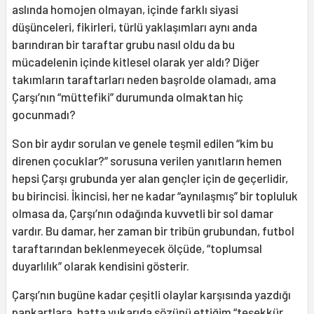
aslında homojen olmayan, içinde farklı siyasi
düşünceleri, fikirleri, türlü yaklaşımları aynı anda
barındıran bir taraftar grubu nasıl oldu da bu
mücadelenin içinde kitlesel olarak yer aldı? Diğer
takımların taraftarları neden başrolde olamadı, ama
Çarşı’nın “müttefiki” durumunda olmaktan hiç
gocunmadı?
Son bir aydır sorulan ve genele teşmil edilen “kim bu
direnen çocuklar?” sorusuna verilen yanıtların hemen
hepsi Çarşı grubunda yer alan gençler için de geçerlidir,
bu birincisi. İkincisi, her ne kadar “aynılaşmış” bir topluluk
olmasa da, Çarşı’nın odağında kuvvetli bir sol damar
vardır. Bu damar, her zaman bir tribün grubundan, futbol
taraftarından beklenmeyecek ölçüde, “toplumsal
duyarlılık” olarak kendisini gösterir.
Çarşı’nın bugüne kadar çeşitli olaylar karşısında yazdığı
pankartlara, hatta yukarıda sözünü ettiğim “teşekkür