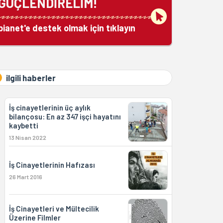
GÜÇLENDİRELİM!
bianet'e destek olmak için tıklayın
ilgili haberler
İş cinayetlerinin üç aylık
bilançosu: En az 347 işçi hayatını
kaybetti
13 Nisan 2022
İş Cinayetlerinin Hafızası
26 Mart 2016
İş Cinayetleri ve Mültecilik
Üzerine Filmler