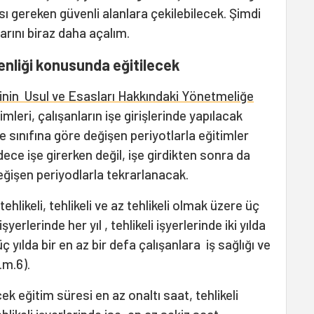
ı gereken güvenli alanlara çekilebilecek. Şimdi
arını biraz daha açalım.
venliği konusunda eğitilecek
erinin Usul ve Esasları Hakkındaki Yönetmeliğe
timleri, çalışanların işe girişlerinde yapılacak
ike sınıfına göre değişen periyotlarla eğitimler
ece işe girerken değil, işe girdikten sonra da
değişen periyodlarla tekrarlanacak.
ehlikeli, tehlikeli ve az tehlikeli olmak üzere üç
şyerlerinde her yıl , tehlikeli işyerlerinde iki yılda
 üç yılda bir en az bir defa çalışanlara iş sağlığı ve
.m.6).
cek eğitim süresi en az onaltı saat, tehlikeli