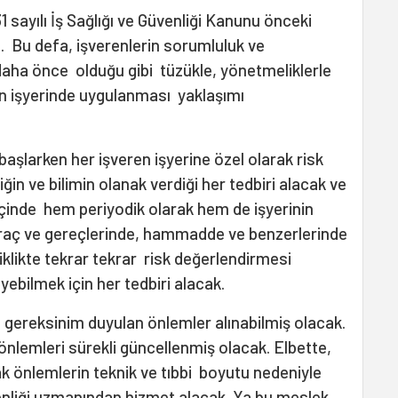
1 sayılı İş Sağlığı ve Güvenliği Kanunu önceki
 Bu defa, işverenlerin sorumluluk ve
daha önce olduğu gibi tüzükle, yönetmeliklerle
n işyerinde uygulanması yaklaşımı
başlarken her işveren işyerine özel olarak risk
in ve bilimin olanak verdiği her tedbiri alacak ve
çinde hem periyodik olarak hem de işyerinin
 araç ve gereçlerinde, hammadde ve benzerlerinde
klikte tekrar tekrar risk değerlendirmesi
yebilmek için her tedbiri alacak.
ı gereksinim duyulan önlemler alınabilmiş olacak.
 önlemleri sürekli güncellenmiş olacak. Elbette,
ak önlemlerin teknik ve tıbbi boyutu nedeniyle
üvenliği uzmanından hizmet alacak. Ya bu meslek