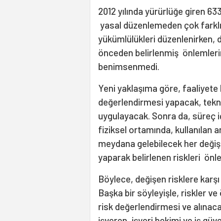
2012 yılında yürürlüğe giren 633
yasal düzenlemeden çok farklı.
yükümlülükleri düzenlenirken, 
önceden belirlenmiş önlemleri
benimsenmedi.
Yeni yaklaşıma göre, faaliyete 
değerlendirmesi yapacak, tekniğ
uygulayacak. Sonra da, süreç i
fiziksel ortamında, kullanılan
meydana gelebilecek her değişi
yaparak belirlenen riskleri önle
Böylece, değişen risklere karş
Başka bir söyleyişle, riskler ve
risk değerlendirmesi ve alınac
işveren, işyeri hekimi ve iş g