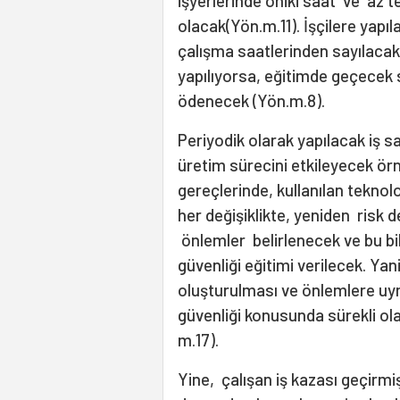
işyerlerinde oniki saat ve az te
olacak(Yön.m.11). İşçilere yapıl
çalışma saatlerinden sayılacak
yapılıyorsa, eğitimde geçecek 
ödenecek (Yön.m.8).
Periyodik olarak yapılacak iş sa
üretim sürecini etkileyecek ör
gereçlerinde, kullanılan tekn
her değişiklikte, yeniden risk 
önlemler belirlenecek ve bu bilg
güvenliği eğitimi verilecek. Yan
oluşturulması ve önlemlere uyma
güvenliği konusunda sürekli ol
m.17).
Yine, çalışan iş kazası geçirm