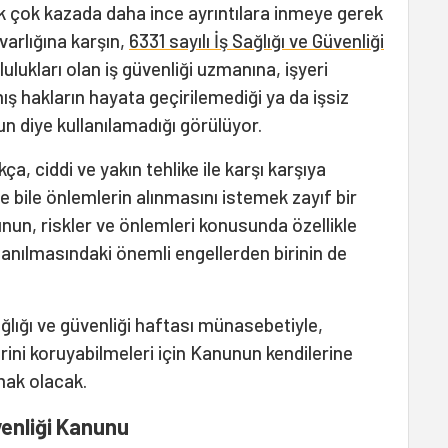
k çok kazada daha ince ayrıntılara inmeye gerek
varlığına karşın,
6331 sayılı İş Sağlığı ve Güvenliği
lukları olan iş güvenliği uzmanına, işyeri
ş hakların hayata geçirilemediği ya da işsiz
n diye kullanılamadığı görülüyor.
ça, ciddi ve yakın tehlike ile karşı karşıya
nse bile önlemlerin alınmasını istemek zayıf bir
unun, riskler ve önlemleri konusunda özellikle
llanılmasındaki önemli engellerden birinin de
ğlığı ve güvenliği haftası münasebetiyle,
erini koruyabilmeleri için Kanunun kendilerine
mak olacak.
üvenliği Kanunu