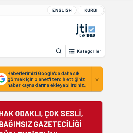
ENGLISH
KURDÎ
Kategoriler
Haberlerimizi Google'da daha sık
×
görmek için bianet'i tercih ettiğiniz
haber kaynaklarına ekleyebilirsiniz...
HAK ODAKLI, ÇOK SESLİ,
BAĞIMSIZ GAZETECİLİĞİ