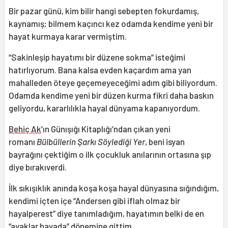
Bir pazar günü, kim bilir hangi sebepten fokurdamış,
kaynamış; bilmem kaçıncı kez odamda kendime yeni bir
hayat kurmaya karar vermiştim.
“Sakinleşip hayatımı bir düzene sokma” isteğimi
hatırlıyorum. Bana kalsa evden kaçardım ama yan
mahalleden öteye geçemeyeceğimi adım gibi biliyordum.
Odamda kendime yeni bir düzen kurma fikri daha baskın
geliyordu, kararlılıkla hayal dünyama kapanıyordum.
Behiç Ak
’ın Günışığı Kitaplığı’ndan çıkan yeni
romanı
Bülbüllerin Şarkı Söylediği Yer
, beni isyan
bayrağını çektiğim o ilk çocukluk anılarının ortasına şıp
diye bırakıverdi.
İlk sıkışıklık anında koşa koşa hayal dünyasına sığındığım,
kendimi içten içe “Andersen gibi iflah olmaz bir
hayalperest” diye tanımladığım, hayatımın belki de en
“ayaklar havada” dönemine gittim.