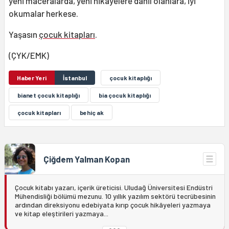
yeni maceralarda, yeni hikâyelere dahil olanlara, iyi
okumalar herkese.
Yaşasın
çocuk kitapları
.
(ÇYK/EMK)
Haber Yeri
İstanbul
çocuk kitaplığı
bianet çocuk kitaplığı
bia çocuk kitaplığı
çocuk kitapları
behiç ak
Çiğdem Yalman Kopan
Çocuk kitabı yazarı, içerik üreticisi. Uludağ Üniversitesi Endüstri
Mühendisliği bölümü mezunu. 10 yıllık yazılım sektörü tecrübesinin
ardından direksiyonu edebiyata kırıp çocuk hikâyeleri yazmaya
ve kitap eleştirileri yazmaya...