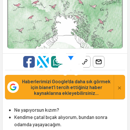
Haberlerimizi Google'da daha sık görmek
×
için bianet'i tercih ettiğiniz haber
kaynaklarına ekleyebilirsiniz...
Ne yapıyorsun kızım?
Kendime çatal bıçak alıyorum, bundan sonra
odamda yaşayacağım.