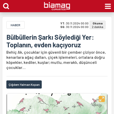
YT:
30.11.2024 00:00
Okuma
HABER
SG:
30.11.2024 00:00
2 dakika
Bülbüllerin Şarkı Söylediği Yer:
Toplanın, evden kaçıyoruz
Behiç Ak, çocuklar için güvenli bir çember çiziyor önce,
kenarlara ağaç dalları, çiçek işlemeleri, ortalara doğru
köpekler, kediler, kuşlar; mutlu, meraklı, düşünceli
çocuklar…
Çiğdem Yalman Kopan