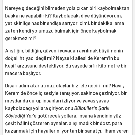
Nereye gideceğini bilmeden yola çıkan biri kaybolmaktan
başka ne yapabilir ki? Kaybolacak, diye düşünüyorum,
yetişkinliğe has bir endişe sarıyor içimi, bir dakika, ama
zaten kendi yolumuzu bulmak için önce kaybolmak
gerekmez mi?
Alıştığın, bildiğin, güvenli yuvadan ayrılmak büyümenin
doğal ihtiyacı değil mi? Neyse ki ailesi de Kerem’in bu
keşif arzusunu destekliyor. Bu sayede sıfır kilometre bir
macera başlıyor.
Dışarı adım atar atmaz olaylar bizi ele geçirir mi? Hayır,
Kerem de önce iç sesiyle tanışıyor, sakince geziniyor, bir
meydanda durup insanları izliyor ve yavaş yavaş
kaybolacağı yollara giriyor, onu
Bülbüllerin Şarkı
Söylediği Yer
’e götürecek yollara. İnsana kendinin yüz
çeşit hâlini gösteren aynalar, alışılmadık bir dost, para
kazanmak için hayallerini yontan bir sanatçı, ilham veren