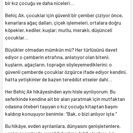
bir kız çocuğu ve daha niceleri…
Behiç Ak, çocuklar için güvenli bir çember çiziyor önce,
kenarlara ağaç dalları, çiçek işlemeleri, ortalara doğru
köpekler, kediler, kuşlar; mutlu, meraklı, düşünceli
çocuklar…
Büyükler olmadan mümkün mü? Her türlüsünü davet
ediyor o çemberin etrafına, anlatıyor olan biteni;
kuşların, ağaçların, toprağın söyleyemediklerini; o
güvenli çemberde çocuklar özgürce ifade ediyor kendini,
hatta yetişkinler de bazen tereddüt etseler dahi…
Her Behiç Ak hikâyesinden aynı hisle ayrılıyorum. Bu
seferkinde kendine ait bir alan yaratmak için mutfaktan
odasına öteberi taşıyan o kız çocuğu kitaptan başını
kaldırıp konuşuyor benimle: “Bak, o bizi anlıyor işte.”
Bu hikâye, evden ayrılanlara, dünyasını genişletenlere,