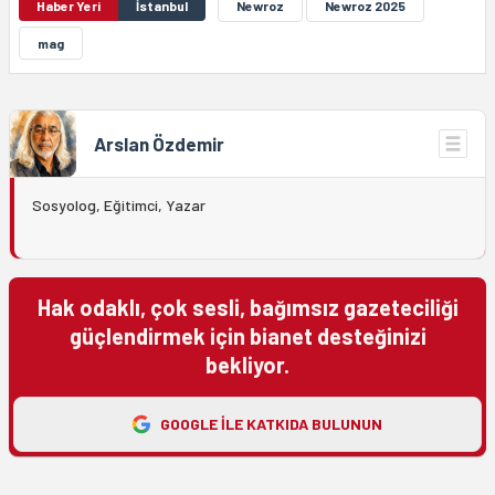
Haber Yeri
İstanbul
Newroz
Newroz 2025
mag
Arslan Özdemir
Sosyolog, Eğitimci, Yazar
Hak odaklı, çok sesli, bağımsız gazeteciliği
güçlendirmek için bianet desteğinizi
bekliyor.
GOOGLE ILE KATKIDA BULUNUN