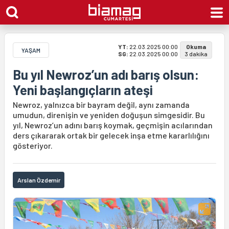
YT:
22.03.2025 00:00
Okuma
YAŞAM
SG:
22.03.2025 00:00
3 dakika
Bu yıl Newroz’un adı barış olsun:
Yeni başlangıçların ateşi
Newroz, yalnızca bir bayram değil, aynı zamanda
umudun, direnişin ve yeniden doğuşun simgesidir. Bu
yıl, Newroz’un adını barış koymak, geçmişin acılarından
ders çıkararak ortak bir gelecek inşa etme kararlılığını
gösteriyor.
Arslan Özdemir