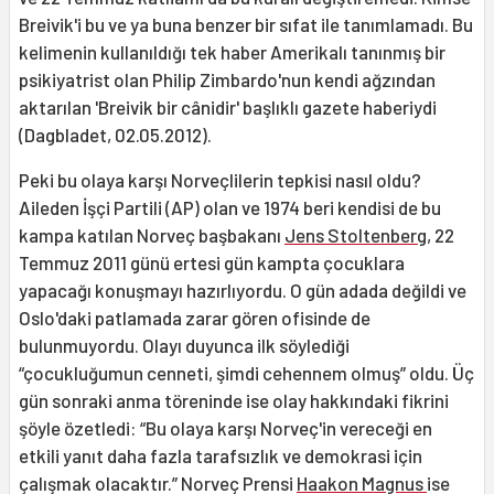
Breivik'i bu ve ya buna benzer bir sıfat ile tanımlamadı. Bu
kelimenin kullanıldığı tek haber Amerikalı tanınmış bir
psikiyatrist olan Philip Zimbardo'nun kendi ağzından
aktarılan 'Breivik bir cânidir' başlıklı gazete haberiydi
(Dagbladet, 02.05.2012).
Peki bu olaya karşı Norveçlilerin tepkisi nasıl oldu?
Aileden İşçi Partili (AP) olan ve 1974 beri kendisi de bu
kampa katılan Norveç başbakanı
Jens Stoltenberg
, 22
Temmuz 2011 günü ertesi gün kampta çocuklara
yapacağı konuşmayı hazırlıyordu. O gün adada değildi ve
Oslo'daki patlamada zarar gören ofisinde de
bulunmuyordu. Olayı duyunca ilk söylediği
“çocukluğumun cenneti, şimdi cehennem olmuş” oldu. Üç
gün sonraki anma töreninde ise olay hakkındaki fikrini
şöyle özetledi: “Bu olaya karşı Norveç'in vereceği en
etkili yanıt daha fazla tarafsızlık ve demokrasi için
çalışmak olacaktır.” Norveç Prensi
Haakon Magnus
ise