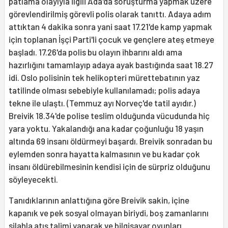
patlama olayıyla ilgili Ada'da soruşturma yapmak üzere
görevlendirilmiş görevli polis olarak tanıttı. Adaya adım
attıktan 4 dakika sonra yani saat 17.21'de kamp yapmak
için toplanan İşçi Parti'li çocuk ve gençlere ateş etmeye
başladı. 17.26'da polis bu olayın ihbarını aldı ama
hazırlığını tamamlayıp adaya ayak bastığında saat 18.27
idi. Oslo polisinin tek helikopteri mürettebatının yaz
tatilinde olması sebebiyle kullanılamadı; polis adaya
tekne ile ulaştı. (Temmuz ayı Norveç'de tatil ayıdır.)
Breivik 18.34'de polise teslim olduğunda vücudunda hiç
yara yoktu. Yakalandığı ana kadar çoğunluğu 18 yaşın
altında 69 insanı öldürmeyi başardı. Breivik sonradan bu
eylemden sonra hayatta kalmasının ve bu kadar çok
insanı öldürebilmesinin kendisi için de sürpriz olduğunu
söyleyecekti.
Tanıdıklarının anlattığına göre Breivik sakin, içine
kapanık ve pek sosyal olmayan biriydi, boş zamanlarını
silahla atış talimi yaparak ve bilgisayar oyunları