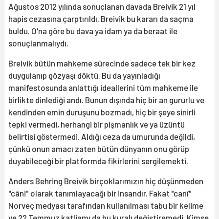
Ağustos 2012 yılında sonuçlanan davada Breivik 21 yıl
hapis cezasına çarptırıldı. Breivik bu kararı da saçma
buldu. O'na göre bu dava ya idam ya da beraat ile
sonuçlanmalıydı.
Breivik bütün mahkeme sürecinde sadece tek bir kez
duygulanıp gözyaşı döktü. Bu da yayınladığı
manifestosunda anlattığı ideallerini tüm mahkeme ile
birlikte dinlediği andı. Bunun dışında hiç bir an gururlu ve
kendinden emin duruşunu bozmadı, hiç bir şeye sinirli
tepki vermedi, herhangi bir pişmanlık ve ya üzüntü
belirtisi göstermedi. Aldığı ceza da umurunda değildi,
çünkü onun amacı zaten bütün dünyanın onu görüp
duyabileceği bir platformda fikirlerini sergilemekti.
Anders Behring Breivik birçoklarımızın hiç düşünmeden
"câni" olarak tanımlayacağı bir insandır. Fakat "canî"
Norveç medyası tarafından kullanılması tabu bir kelime
ve 22 Temmuz katliamı da bu kuralı değiştiremedi. Kimse