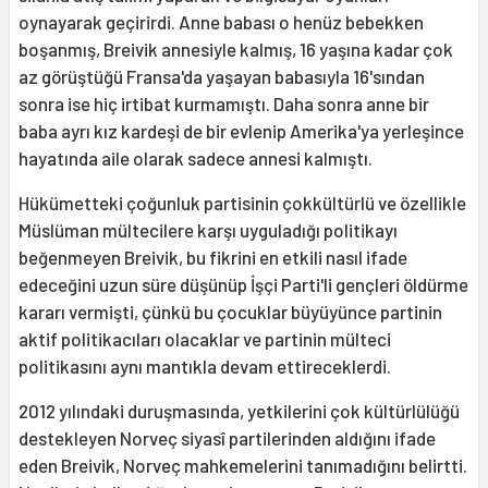
oynayarak geçirirdi. Anne babası o henüz bebekken
boşanmış, Breivik annesiyle kalmış, 16 yaşına kadar çok
az görüştüğü Fransa'da yaşayan babasıyla 16'sından
sonra ise hiç irtibat kurmamıştı. Daha sonra anne bir
baba ayrı kız kardeşi de bir evlenip Amerika'ya yerleşince
hayatında aile olarak sadece annesi kalmıştı.
Hükümetteki çoğunluk partisinin çokkültürlü ve özellikle
Müslüman mültecilere karşı uyguladığı politikayı
beğenmeyen Breivik, bu fikrini en etkili nasıl ifade
edeceğini uzun süre düşünüp İşçi Parti'li gençleri öldürme
kararı vermişti, çünkü bu çocuklar büyüyünce partinin
aktif politikacıları olacaklar ve partinin mülteci
politikasını aynı mantıkla devam ettireceklerdi.
2012 yılındaki duruşmasında, yetkilerini çok kültürlülüğü
destekleyen Norveç siyasî partilerinden aldığını ifade
eden Breivik, Norveç mahkemelerini tanımadığını belirtti.