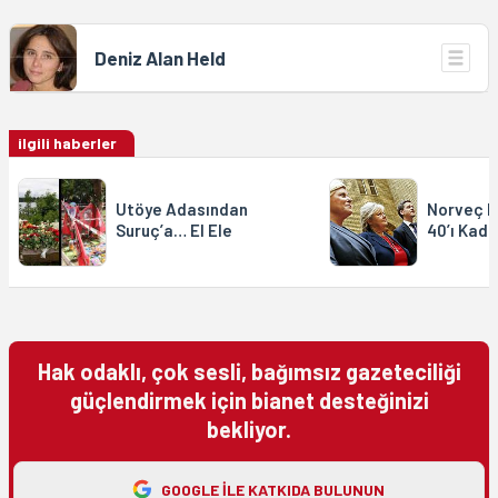
Deniz Alan Held
ilgili haberler
Utöye Adasından
Norveç Me
Suruç’a… El Ele
40’ı Kadı
Hak odaklı, çok sesli, bağımsız gazeteciliği
güçlendirmek için bianet desteğinizi
bekliyor.
GOOGLE ILE KATKIDA BULUNUN