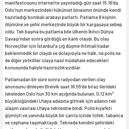
manifestosunu internette yayınladığı gün saat 15.16'da
Oslo'nun merkezindeki hükümet binasının önünde kendi
hazırladığı bombalı arabayı patlattı. Patlama 8 kişinin
ölümüne ve şehir merkezinde büyük bir kargaşaya sebep
oldu. Tek başına bu patlama bile ülkenin İkinci Dünya
Savaşı'ndan sonra gördüğü en kanlı olaydı. Bu olay
Norveçliler için İstanbul’a çığ düşme ihtimali kadar
beklenmedik bir olaydı ve dolayısıyla ne halk, ne polis ne
de diğer yetkililer olaya nasıl müdahale edecekleri
konusunda haliyle hazırsızlıksızdılar.
Patlamadan bir süre sonra radyodan verilen olay
anonsunu dinleyen Breivik saat 16.55'de biraz ilerideki
iskeleden Oslo'nun 30 km açığında bulunan, 0,12 km²
büyüklüğündeki Utøya adasına gitmek için adanın tek
ulaşım vasıtası Utøya teknesine bindi. Polis kıyafeti
giymişti ve yanında büyük bir çanta içinde tüfek, tabanca
ve cephane taşımaktaydı. Teknede kendini şehirdeki