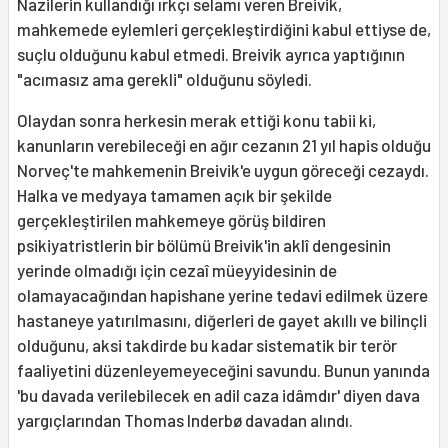
Nazilerin kullandığı ırkçı selamı veren Breivik,
mahkemede eylemleri gerçekleştirdiğini kabul ettiyse de,
suçlu olduğunu kabul etmedi. Breivik ayrıca yaptığının
"acımasız ama gerekli" olduğunu söyledi.
Olaydan sonra herkesin merak ettiği konu tabii ki,
kanunların verebileceği en ağır cezanın 21 yıl hapis olduğu
Norveç'te mahkemenin Breivik'e uygun göreceği cezaydı.
Halka ve medyaya tamamen açık bir şekilde
gerçekleştirilen mahkemeye görüş bildiren
psikiyatristlerin bir bölümü Breivik'in aklî dengesinin
yerinde olmadığı için cezaî müeyyidesinin de
olamayacağından hapishane yerine tedavi edilmek üzere
hastaneye yatırılmasını, diğerleri de gayet akıllı ve bilinçli
olduğunu, aksi takdirde bu kadar sistematik bir terör
faaliyetini düzenleyemeyeceğini savundu. Bunun yanında
'bu davada verilebilecek en adil caza idâmdır' diyen dava
yargıçlarından Thomas Inderbø davadan alındı.