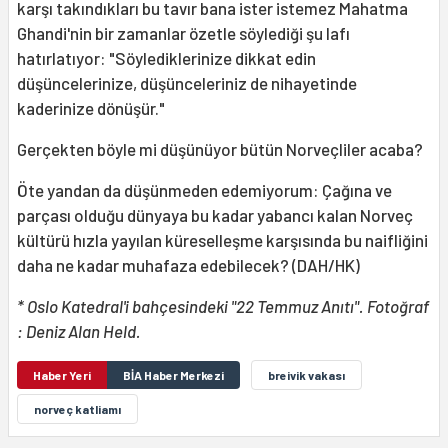
karşı takındıkları bu tavır bana ister istemez Mahatma
Ghandi'nin bir zamanlar özetle söylediği şu lafı
hatırlatıyor: "Söylediklerinize dikkat edin
düşüncelerinize, düşünceleriniz de nihayetinde
kaderinize dönüşür."
Gerçekten böyle mi düşünüyor bütün Norveçliler acaba?
Öte yandan da düşünmeden edemiyorum: Çağına ve
parçası olduğu dünyaya bu kadar yabancı kalan Norveç
kültürü hızla yayılan küreselleşme karşısında bu naifliğini
daha ne kadar muhafaza edebilecek? (DAH/HK)
* Oslo Katedral'i bahçesindeki "22 Temmuz Anıtı". Fotoğraf
: Deniz Alan Held.
Haber Yeri
BİA Haber Merkezi
breivik vakası
norveç katliamı