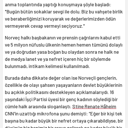
anma toplantında yaptığı konuşmaya şöyle başladı:
"Bugün bütün sokaklar sevgi ile dolu. Biz bu vahşete birlik
ve beraberliğimizi koruyarak ve değerlerimizden ödün
vermeyerek cevap vermeyi seçiyoruz."
Norveç halkı başbakanın ve prensin çağrılarını kabul etti
ve 5 milyon nüfuslu ülkenin hemen hemen tümünü dolaylı
ve ya doğrudan yasa boğan bu olaydan sonra ne halk ne
de medya lanet ve ya nefret içeren hiç bir söylemde
bulunmadı, intikam kelimesi kullanılmadı.
Burada daha dikkate değer olan ise Norveçli gençlerin,
özellikle de olayı şahsen yaşayanların devlet büyüklerinin
bu açıklık politikasını destekleyen açıklamalarıydı. 16
yaşındaki İşçi Partisi üyesi bir genç kadının söylediği bir
cümle halk arasında sloganlaştı.
Stine Renate Håheim
CNN'in uzattığı mikrofona şunu demişti: “Eğer bir kişi tek
başına bu kadar büyük bir nefret ortaya çıkarabildiyse, bir
düşünün biz hepimiz bir araya gelirsek ne kadar büyük bir