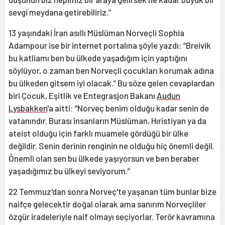
sevgi meydana getirebiliriz.”
13 yaşındaki İran asıllı Müslüman Norveçli Sophia
Adampour ise bir internet portalına şöyle yazdı: “Breivik
bu katliamı ben bu ülkede yaşadığım için yaptığını
söylüyor, o zaman ben Norveçli çocukları korumak adına
bu ülkeden gitsem iyi olacak.” Bu söze gelen cevaplardan
biri Çocuk, Eşitlik ve Entegrasjon Bakanı
Audun
Lysbakken
'a aitti: “Norveç benim olduğu kadar senin de
vatanındır. Burası insanların Müslüman, Hıristiyan ya da
ateist olduğu için farklı muamele gördüğü bir ülke
değildir. Senin derinin renginin ne olduğu hiç önemli değil.
Önemli olan sen bu ülkede yaşıyorsun ve ben beraber
yaşadığımız bu ülkeyi seviyorum.”
22 Temmuz'dan sonra Norveç'te yaşanan tüm bunlar bize
naifçe gelecektir doğal olarak ama sanırım Norveçliler
özgür iradeleriyle naif olmayı seçiyorlar. Terör kavramına