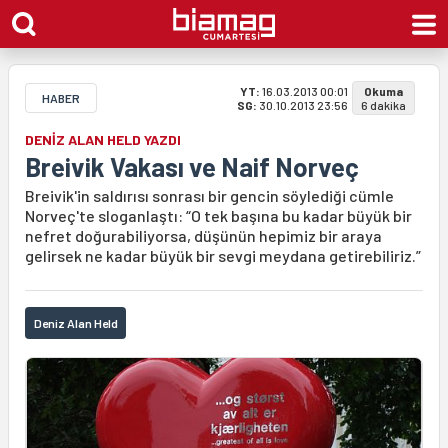
YT:
16.03.2013 00:01
Okuma
HABER
SG:
30.10.2013 23:56
6 dakika
DENİZ ALAN HELD YAZDI
Breivik Vakası ve Naif Norveç
Breivik'in saldırısı sonrası bir gencin söylediği cümle
Norveç'te sloganlaştı: “O tek başına bu kadar büyük bir
nefret doğurabiliyorsa, düşünün hepimiz bir araya
gelirsek ne kadar büyük bir sevgi meydana getirebiliriz.”
Deniz Alan Held