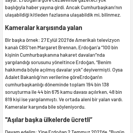
başlığıyla haber yayına girdi. Ancak Cumhurbaşkanı’nın
ulaşabildiği kitleden fazlasına ulaşabildik mi, bilinmez.
Kameralar karşısında yalan
Bir başka örnek: 27 Eylül 2021’de Amerikalı televizyon
kanalı CBS’ten Margaret Brennan, Erdoğan’a “100 bin
kişinin Cumhurbaşkanına hakaret davaları”nda
yargılandığı sorusunu yöneltince Erdoğan, “Benim
hakkımda böyle açılmış davalar yok” deyivermişti. Oysa
Adalet Bakanlığı’nın verilerine göreErdoğan'ın
cumhurbaşkanlığı döneminde toplam 194 bin 138
soruşturma ile 44 bin 675 kamu davası açılırken, 48 bin
819 kişi ise yargılanmıştı. Ve ortada aleni bir yalan vardı.
Kameralar karşında bile söyleniyordu.
"Aşılar başka ülkelerde ücretli”
Devam edelim: Yine Erdoğan 2 Temmuz 2021’de "Bugün