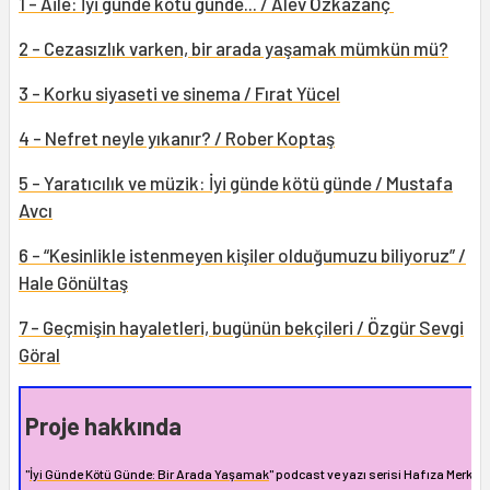
1 - Aile: İyi günde kötü günde... / Alev Özkazanç
2 - Cezasızlık varken, bir arada yaşamak mümkün mü?
3 - Korku siyaseti ve sinema / Fırat Yücel
4 - Nefret neyle yıkanır? / Rober Koptaş
5 - Yaratıcılık ve müzik: İyi günde kötü günde / Mustafa
Avcı
6 - “Kesinlikle istenmeyen kişiler olduğumuzu biliyoruz” /
Hale Gönültaş
7 - Geçmişin hayaletleri, bugünün bekçileri / Özgür Sevgi
Göral
Proje hakkında
"
İyi Günde Kötü Günde: Bir Arada Yaşamak
" podcast ve yazı serisi Hafıza Merkezi