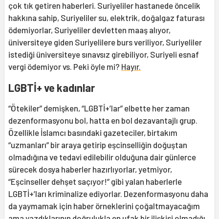
çok tık getiren haberleri. Suriyeliler hastanede öncelik
hakkına sahip, Suriyeliler su, elektrik, doğalgaz faturası
ödemiyorlar, Suriyeliler devletten maaş alıyor,
üniversiteye giden Suriyelilere burs veriliyor, Suriyeliler
istediği üniversiteye sınavsız girebiliyor, Suriyeli esnaf
vergi ödemiyor vs. Peki öyle mi?
Hayır.
LGBTİ+ ve kadınlar
“Ötekiler” demişken, “LGBTİ+’lar” elbette her zaman
dezenformasyonu bol, hatta en bol dezavantajlı grup.
Özellikle İslamcı basındaki gazeteciler, birtakım
“uzmanları” bir araya getirip eşcinselliğin doğuştan
olmadığına ve tedavi edilebilir olduğuna dair günlerce
sürecek dosya haberler hazırlıyorlar, yetmiyor,
“Eşcinseller dehşet saçıyor!” gibi yalan haberlerle
LGBTİ+’ları kriminalize ediyorlar. Dezenformasyonu daha
da yaymamak için haber örneklerini çoğaltmayacağım
ama yazdıklarının doğrulukla en ufak bir ilişkisi olmadığı