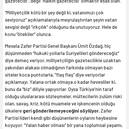
gazetecisi”, değil “halkın gazetecisi” olmaktır esas olan.
“Milliyetçilik kötü bir şey değil ki, vatanımızı çok
seviyoruz” açıklamalarıyla meşrulaştırılan şeyin vatan
sevgisi değil “ırkçılık” olduğunu da unutuyoruz. Hele de
konu “ötekiler” olunca.
Mesela Zafer Partisi Genel Başkanı Ümit Özdağ, hiç
düşünmeden “hukuki yollarla Suriyelileri göndereceğiz”
diye demeç veriyor, milliyetçiliğin gazetecilikle uzaktan
yakından alakası olmadığının farkında olmayan bazı
siteler koca puntolarla, “flaş flaş” diye veriyorlar
açıklamayı. Yalana ortak olmaya o kadar hevesliler ki,
bunu da “biz” diliyle yapıyorlar. Oysa Türkiye’nin taraf
olduğu uluslararası sözleşmeler, mültecilerin zulüm riski
olan, savaş, kriz, kötü muamele ve işkencenin olduğu
ülkelere
geri gönderilemeyeceğini söylüyor.
Zafer
Partisi lideri kendi gibi düşünenlerin oylarını heybesine
koyuyor. “Yalan haber olması” bir yana toplumsal yaşamı,