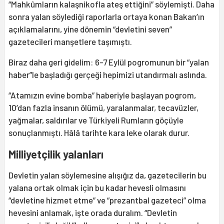
“Mahkûmların kalaşnikofla ateş ettiğini” söylemişti. Daha
sonra yalan söylediği raporlarla ortaya konan Bakan’ın
açıklamalarını, yine dönemin “devletini seven”
gazetecileri manşetlere taşımıştı.
Biraz daha geri gidelim: 6-7 Eylül pogromunun bir “yalan
haber”le başladığı gerçeği hepimizi utandırmalı aslında.
“Atamızın evine bomba” haberiyle başlayan pogrom,
10’dan fazla insanın ölümü, yaralanmalar, tecavüzler,
yağmalar, saldırılar ve Türkiyeli Rumların göçüyle
sonuçlanmıştı. Hâlâ tarihte kara leke olarak durur.
Milliyetçilik yalanları
Devletin yalan söylemesine alışığız da, gazetecilerin bu
yalana ortak olmak için bu kadar hevesli olmasını
“devletine hizmet etme” ve “prezantbal gazeteci” olma
hevesini anlamak, işte orada duralım. “Devletin