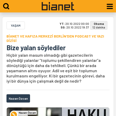
YT:
20.10.2022 00:00
Okuma
YAŞAM
SG:
20.10.2022 19:37
12 dakika
BİANET VE HAFIZA MERKEZİ BERLİN'DEN PODCAST VE YAZI
DİZİSİ
Bize yalan söylediler
Hiçbir yalan masum olmadığı gibi gazetecilerin
söylediği yalanlar “toplumu şekillendiren yalanlar”a
dönüştüğü için daha da tehlikeli. Çünkü bir arada
yaşamanın altını oyuyor. Adil ve eşit bir toplumun
kurulmasını engelliyor. Ki bir gazetecinin görevi, daha
iyi bir dünya için çalışmak değil de nedir?
Nazan Özcan