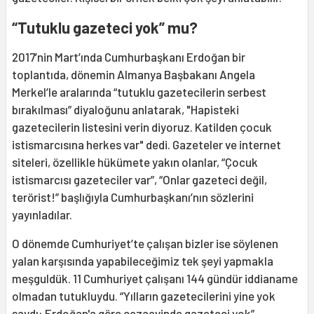
“Tutuklu gazeteci yok” mu?
2017’nin Mart’ında Cumhurbaşkanı Erdoğan bir
toplantıda, dönemin Almanya Başbakanı Angela
Merkel’le aralarında “tutuklu gazetecilerin serbest
bırakılması” diyaloğunu anlatarak, "Hapisteki
gazetecilerin listesini verin diyoruz. Katilden çocuk
istismarcısına herkes var" dedi. Gazeteler ve internet
siteleri, özellikle hükümete yakın olanlar, “Çocuk
istismarcısı gazeteciler var”, “Onlar gazeteci değil,
terörist!” başlığıyla Cumhurbaşkanı’nın sözlerini
yayınladılar.
O dönemde Cumhuriyet’te çalışan bizler ise söylenen
yalan karşısında yapabileceğimiz tek şeyi yapmakla
meşguldük. 11 Cumhuriyet çalışanı 144 gündür iddianame
olmadan tutukluydu. “Yılların gazetecilerini yine yok
saydı: Erdoğan'a göre cezaevinde gazeteci yok”