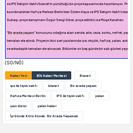
ve IPS İletişim Vakfı/bianet’in yürüttüğü bir proje kapsamında hazırlanıyor. Proje
koordinatörleri Hafıza Merkezi Berlin’den Özlem Kaya ve IPS İletişim Vakfı’ndan 
Subaşı, proje danışmanı Özgür Sevgi Göral, proje editörü ise Müge Karahan.
"
Bir arada yaşam
” konusunu odağına alan seride; aile, ceza, korku, nefret, yaratıc
temaları ele alındı. Projenin ikici seri yazılarında ise; ırkçılık, hafıza, yalan, antr
ve arkadaşlık temaları ele alınacak. Bölümler on beş günde bir salı günleri yayınl
(SO/NÖ)
Haber Yeri
BİA Haber Merkezi
Bianet
ips iletişim vakfı
bîanet
Bir arada yaşam
Hafıza Merkezi Berlin
IPS iletişim vakfı
yalan
yazı dizisi
yalan haber
İyi Günde Kötü Günde: Bir Arada Yaşamak