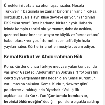
Örneklerini defalarca okumuşsunuzdur. Mesela
Türkiye’nin batısında ne zaman bir orman yangını çıksa,
sorgusuz sualsiz aynı klişe devreye giriyor: “Yangınları
PKK çıkartıyor”. Oysa herhangi bir kanıt yok. Haberin
içinde komplo teorisi okuyorsunuz, daha da acıklısı,
gazeteci buna imzasını atıyor ve büyük ve “perde arkası”
haber olarak veriyor. İnternetin de marifetiyle hızla
yayılan haber, Kürtlerin lanetlenmesiyle devam ediyor.
Kemal Kurkut ve Abdurrahman Gök
Konu, Kürtler olunca Türkiye medyası yalan konusunda
yarışıyor. Gazeteci Abdurrahman Gök’ün sırf fotoğrafını
çekti diye yargılanmasına neden olan Kemal Kurkut’un
vurulmasına bakalım. Kemal Kurkut, Newroz günü
polislerce vurulduğunda Diyarbakır Valiliği ilk
açıklamasında Kurkut’un
“Çantamda bomba var,
hepinizi öldüreceğim”
dediğini, polislere bıçakla saldırıp