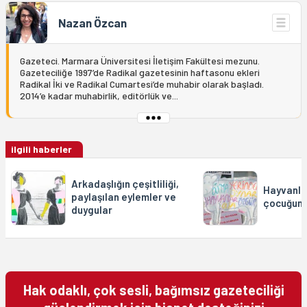
Nazan Özcan
Gazeteci. Marmara Üniversitesi İletişim Fakültesi mezunu.
Gazeteciliğe 1997’de Radikal gazetesinin haftasonu ekleri
Radikal İki ve Radikal Cumartesi’de muhabir olarak başladı.
2014’e kadar muhabirlik, editörlük ve...
ilgili haberler
Arkadaşlığın çeşitliliği,
Hayvanla
paylaşılan eylemler ve
çocuğum
duygular
Hak odaklı, çok sesli, bağımsız gazeteciliği