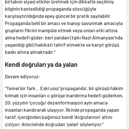
birtakım siyasi etkiler üretmek için dikkatle seçilmiş
bilginin kastedildiği propaganda sözcüğüyle
karşılaştırıldığında epey güncel bir pratik sayılabilir.
Propaganda belli bir amacı ve inanışı savunmak amacıyla
grupların fikrini manipüle etmek veya onları etki altına
alma hedefi güder; beri yandan (tıpkı Nazi Almanyası’nda
yaşandığı gibi) hakikati tahrif etmekte ve karşıt görüşü
baskı altına almaktadır.”
Kendi doğruları ya da yalan
Devam ediyoruz:
“Temel bir fark… Eski usul ‘propaganda’, bir görüşü hâkim
kılmak için insanları o görüşe inandırma hedefi güderken,
20. yüzyılın ‘çocuğu’ dezenformasyon aynı amaca
insanları kandırarak ulaşıyor. İlkinde propaganda yapan
taraf, içeriğinden bağımsız kendi ‘doğrularının’ altını
çiziyor; ikincisinde doğrudan ‘yalan’ söyleniyor.”