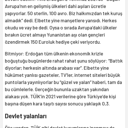
Avrupa'nın en gelişmiş ülkeleri dahi aşıları ücretle
yapıyorlar. 50 sterlin, 100 avro. Biz halkımızdan tek kuruş
almadık” dedi. Elbette yine manşetlere yansıdı. Herkes
okudu ve vay be dedi. Oysa o sırada Avrupa’daki ülkeler
bırakın ücret almayı Yunanistan aşı olan gençleri
özendirmek 150 Euroluk hediye çeki veriyordu.
Bitmiyor: Erdoğan tüm ülkenin ekonomik krizle
boğuştuğu bugünlerde rahat rahat şunu söylüyor: “Battık
diyorlar; herkesin altında arabası var”. Elbette yine
hükümet yanlısı gazeteler, TV’ler, internet siteleri büyük
puntolarla yayınlıyorlar bu “güzel ve yalan” haberi, tam da
bu cümlelerle. Gerçeğin bununla uzaktan yakından
alakası yok. TÜİK’in 2021 verilerine göre Türkiye’de kişi
başına düşen kara taşıtı sayısı sonucu yaklaşık 0,3.
Devlet yalanları
Öte yandan, TÜİK gibi devlet kurumlarına inanmayı da