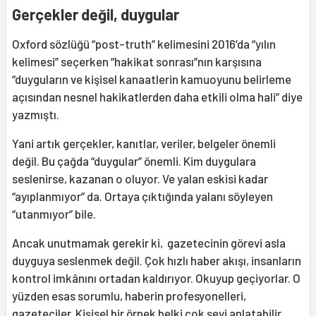
Gerçekler değil, duygular
Oxford sözlüğü “post-truth” kelimesini 2016’da “yılın
kelimesi” seçerken “hakikat sonrası”nın karşısına
“duyguların ve kişisel kanaatlerin kamuoyunu belirleme
açısından nesnel hakikatlerden daha etkili olma hali” diye
yazmıştı.
Yani artık gerçekler, kanıtlar, veriler, belgeler önemli
değil. Bu çağda “duygular” önemli. Kim duygulara
seslenirse, kazanan o oluyor. Ve yalan eskisi kadar
“ayıplanmıyor” da. Ortaya çıktığında yalanı söyleyen
“utanmıyor” bile.
Ancak unutmamak gerekir ki, gazetecinin görevi asla
duyguya seslenmek değil. Çok hızlı haber akışı, insanların
kontrol imkânını ortadan kaldırıyor. Okuyup geçiyorlar. O
yüzden esas sorumlu, haberin profesyonelleri,
gazeteciler. Kişisel bir örnek belki çok şeyi anlatabilir.