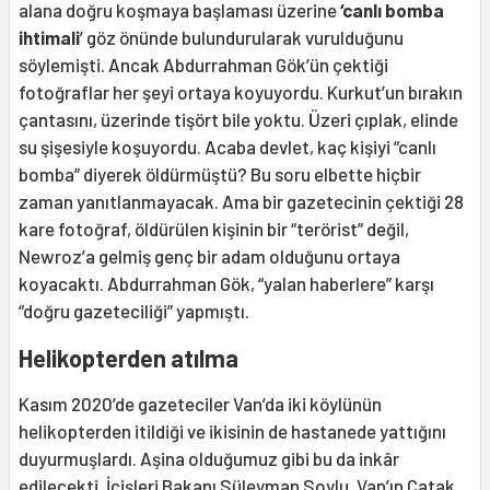
alana doğru koşmaya başlaması üzerine
‘canlı bomba
ihtimali
’ göz önünde bulundurularak vurulduğunu
söylemişti. Ancak Abdurrahman Gök’ün çektiği
fotoğraflar her şeyi ortaya koyuyordu. Kurkut’un bırakın
çantasını, üzerinde tişört bile yoktu. Üzeri çıplak, elinde
su şişesiyle koşuyordu. Acaba devlet, kaç kişiyi “canlı
bomba” diyerek öldürmüştü? Bu soru elbette hiçbir
zaman yanıtlanmayacak. Ama bir gazetecinin çektiği 28
kare fotoğraf, öldürülen kişinin bir “terörist” değil,
Newroz’a gelmiş genç bir adam olduğunu ortaya
koyacaktı. Abdurrahman Gök, “yalan haberlere” karşı
“doğru gazeteciliği” yapmıştı.
Helikopterden atılma
Kasım 2020’de gazeteciler Van’da iki köylünün
helikopterden itildiği ve ikisinin de hastanede yattığını
duyurmuşlardı. Aşina olduğumuz gibi bu da inkâr
edilecekti. İçişleri Bakanı Süleyman Soylu, Van’ın Çatak