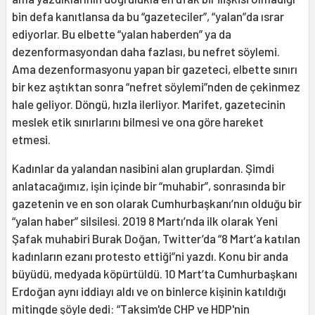
bin defa kanıtlansa da bu “gazeteciler”, “yalan”da ısrar
ediyorlar. Bu elbette “yalan haberden” ya da
dezenformasyondan daha fazlası, bu nefret söylemi.
Ama dezenformasyonu yapan bir gazeteci, elbette sınırı
bir kez aştıktan sonra “nefret söylemi”nden de çekinmez
hale geliyor. Döngü, hızla ilerliyor. Marifet, gazetecinin
meslek etik sınırlarını bilmesi ve ona göre hareket
etmesi.
Kadınlar da yalandan nasibini alan gruplardan. Şimdi
anlatacağımız, işin içinde bir “muhabir”, sonrasında bir
gazetenin ve en son olarak Cumhurbaşkanı’nın olduğu bir
“yalan haber” silsilesi. 2019 8 Martı’nda ilk olarak Yeni
Şafak muhabiri Burak Doğan, Twitter’da “8 Mart’a katılan
kadınların ezanı protesto ettiği”ni yazdı. Konu bir anda
büyüdü, medyada köpürtüldü. 10 Mart’ta Cumhurbaşkanı
Erdoğan aynı iddiayı aldı ve on binlerce kişinin katıldığı
mitingde şöyle dedi: “Taksim'de CHP ve HDP'nin