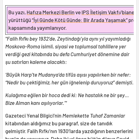
​​​​Bu yazı,
Hafıza Merkezi Berlin
ve
IPS İletişim Vakfı
/
bianet
’
yürüttüğü
“İyi Günde Kötü Günde: Bir Arada Yaşamak”
proj
kapsamında yayımlanıyor.
"Falih Rıfkı bey 1932’de, Zeytindağı’yla aynı yıl yayımladığı
Moskova-Roma isimli, siyasi ve toplumsal tahlillere yer
verdiği gezi kitabında bu defa Cumhuriyet dönemine dair
şu satırları kaleme alacaktı:
‘Büyük Harp’te Mudanya’da tifüs aşısı yapılırken bir nefer:
“Nedir bu çektiğimiz, her gün iğnelenip duruyoruz” demişti.
Kulağıma eğilen bir hoca dedi ki: Ne hastalık ne bir şey…
Bize Alman kanı aşılıyorlar.’"
Gazeteci Yenal Bilgici’nin
Memlekette Tuhaf Zamanlar
kitabından aldığımız bu paragraf, size de tanıdık
gelmiştir. Falih Rıfkı’nın 1930’larda yazdığının benzerlerini
bugün de yaşıyoruz. Daha iki yıl önce bütün dünya Covid-