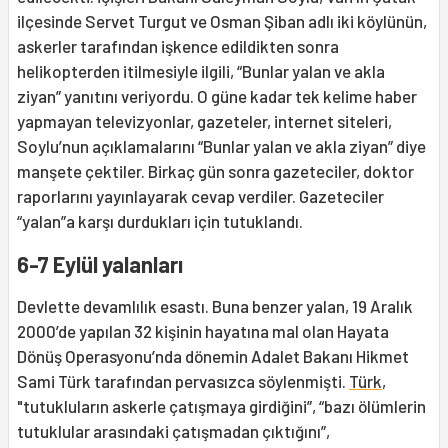
ilçesinde Servet Turgut ve Osman Şiban adlı iki köylünün,
askerler tarafından işkence edildikten sonra
helikopterden itilmesiyle ilgili, “Bunlar yalan ve akla
ziyan” yanıtını veriyordu. O güne kadar tek kelime haber
yapmayan televizyonlar, gazeteler, internet siteleri,
Soylu’nun açıklamalarını “Bunlar yalan ve akla ziyan” diye
manşete çektiler. Birkaç gün sonra gazeteciler, doktor
raporlarını yayınlayarak cevap verdiler. Gazeteciler
“yalan”a karşı durdukları için tutuklandı.
6-7 Eylül yalanları
Devlette devamlılık esastı. Buna benzer yalan, 19 Aralık
2000’de yapılan 32 kişinin hayatına mal olan Hayata
Dönüş Operasyonu’nda dönemin Adalet Bakanı Hikmet
Sami Türk tarafından pervasızca söylenmişti.
Türk
,
"tutukluların askerle çatışmaya girdiğini”, “bazı ölümlerin
tutuklular arasındaki çatışmadan çıktığını”,