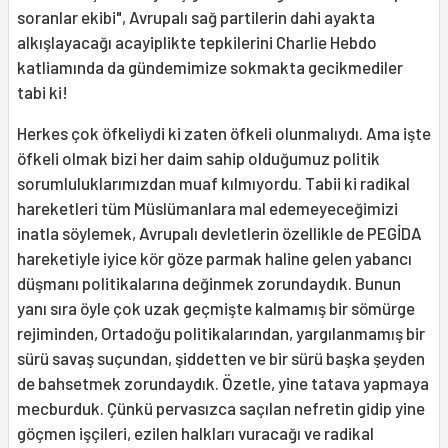
soranlar ekibi", Avrupalı sağ partilerin dahi ayakta
alkışlayacağı acayiplikte tepkilerini Charlie Hebdo
katliamında da gündemimize sokmakta gecikmediler
tabi ki!
Herkes çok öfkeliydi ki zaten öfkeli olunmalıydı. Ama işte
öfkeli olmak bizi her daim sahip olduğumuz politik
sorumluluklarımızdan muaf kılmıyordu. Tabii ki radikal
hareketleri tüm Müslümanlara mal edemeyeceğimizi
inatla söylemek, Avrupalı devletlerin özellikle de PEGİDA
hareketiyle iyice kör göze parmak haline gelen yabancı
düşmanı politikalarına değinmek zorundaydık. Bunun
yanı sıra öyle çok uzak geçmişte kalmamış bir sömürge
rejiminden, Ortadoğu politikalarından, yargılanmamış bir
sürü savaş suçundan, şiddetten ve bir sürü başka şeyden
de bahsetmek zorundaydık. Özetle, yine tatava yapmaya
mecburduk. Çünkü pervasızca saçılan nefretin gidip yine
göçmen işçileri, ezilen halkları vuracağı ve radikal