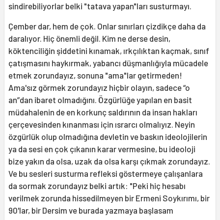
sindirebiliyorlar belki "tatava yapan"ları susturmayı.
Çember dar, hem de çok. Onlar sınırları çizdikçe daha da
daralıyor. Hiç önemli değil. Kim ne derse desin,
köktenciliğin şiddetini kınamak, ırkçılıktan kaçmak, sınıf
çatışmasını haykırmak, yabancı düşmanlığıyla mücadele
etmek zorundayız, sonuna "ama"lar getirmeden!
Ama'sız görmek zorundayız hiçbir olayın, sadece “o
an”dan ibaret olmadığını. Özgürlüğe yapılan en basit
müdahalenin de en korkunç saldırının da insan hakları
çerçevesinden kınanması için ısrarcı olmalıyız. Neyin
özgürlük olup olmadığına devletin ve baskın ideolojilerin
ya da sesi en çok çıkanın karar vermesine, bu ideoloji
bize yakın da olsa, uzak da olsa karşı çıkmak zorundayız.
Ve bu sesleri susturma refleksi göstermeye çalışanlara
da sormak zorundayız belki artık: "Peki hiç hesabı
verilmek zorunda hissedilmeyen bir Ermeni Soykırımı, bir
90'lar, bir Dersim ve burada yazmaya başlasam