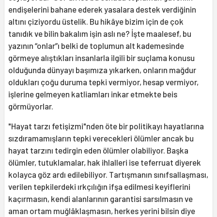
endişelerini bahane ederek yasalara destek verdiğinin
altını çiziyordu üstelik. Bu hikâye bizim için de çok
tanıdık ve bilin bakalım işin aslı ne? İşte maalesef, bu
yazının “onlar”ı belki de toplumun alt kademesinde
görmeye alıştıkları insanlarla ilgili bir suçlama konusu
olduğunda dünyayı başımıza yıkarken, onların mağdur
oldukları çoğu duruma tepki vermiyor, hesap vermiyor,
işlerine gelmeyen katliamları inkar etmekte beis
görmüyorlar.
"Hayat tarzı fetişizmi"nden öte bir politikayı hayatlarına
sızdıramamışların tepki verecekleri ölümler ancak bu
hayat tarzını tedirgin eden ölümler olabiliyor. Başka
ölümler, tutuklamalar, hak ihlalleri ise teferruat diyerek
kolayca göz ardı edilebiliyor. Tartışmanın sınıfsallaşması,
verilen tepkilerdeki ırkçılığın ifşa edilmesi keyiflerini
kaçırmasın, kendi alanlarının garantisi sarsılmasın ve
aman ortam muğlâklaşmasın, herkes yerini bilsin diye