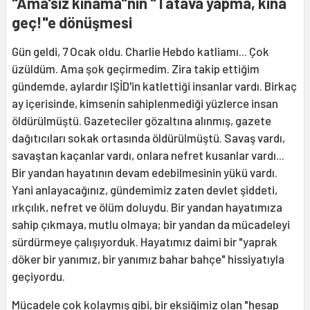
"Ama'sız kınama"nın "Tatava yapma, kına
geç!"e dönüşmesi
Gün geldi, 7 Ocak oldu. Charlie Hebdo katliamı... Çok
üzüldüm. Ama şok geçirmedim. Zira takip ettiğim
gündemde, aylardır IŞİD'in katlettiği insanlar vardı. Birkaç
ay içerisinde, kimsenin sahiplenmediği yüzlerce insan
öldürülmüştü. Gazeteciler gözaltına alınmış, gazete
dağıtıcıları sokak ortasında öldürülmüştü. Savaş vardı,
savaştan kaçanlar vardı, onlara nefret kusanlar vardı...
Bir yandan hayatının devam edebilmesinin yükü vardı.
Yani anlayacağınız, gündemimiz zaten devlet şiddeti,
ırkçılık, nefret ve ölüm doluydu. Bir yandan hayatımıza
sahip çıkmaya, mutlu olmaya; bir yandan da mücadeleyi
sürdürmeye çalışıyorduk. Hayatımız daimi bir "yaprak
döker bir yanımız, bir yanımız bahar bahçe" hissiyatıyla
geçiyordu.
Mücadele çok kolaymış gibi, bir eksiğimiz olan "hesap