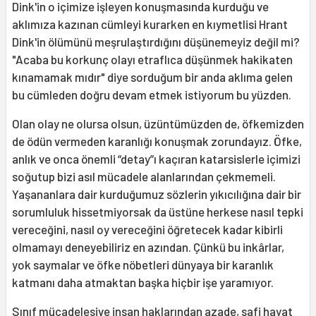
Dink'in o içimize işleyen konuşmasında kurduğu ve
aklımıza kazınan cümleyi kurarken en kıymetlisi Hrant
Dink'in ölümünü meşrulaştırdığını düşünemeyiz değil mi?
"Acaba bu korkunç olayı etraflıca düşünmek hakikaten
kınamamak mıdır" diye sorduğum bir anda aklıma gelen
bu cümleden doğru devam etmek istiyorum bu yüzden.
Olan olay ne olursa olsun, üzüntümüzden de, öfkemizden
de ödün vermeden karanlığı konuşmak zorundayız. Öfke,
anlık ve onca önemli “detay”ı kaçıran katarsislerle içimizi
soğutup bizi asıl mücadele alanlarından çekmemeli.
Yaşananlara dair kurduğumuz sözlerin yıkıcılığına dair bir
sorumluluk hissetmiyorsak da üstüne herkese nasıl tepki
vereceğini, nasıl oy vereceğini öğretecek kadar kibirli
olmamayı deneyebiliriz en azından. Çünkü bu inkârlar,
yok saymalar ve öfke nöbetleri dünyaya bir karanlık
katmanı daha atmaktan başka hiçbir işe yaramıyor.
Sınıf mücadelesive insan haklarından azade, safi hayat