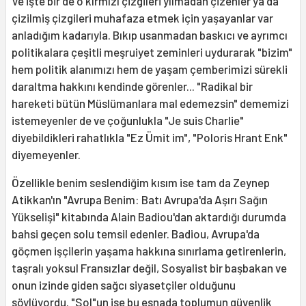
Ve işte bir de o kırmızı çizgileri yılmadan çizenler ya da
çizilmiş çizgileri muhafaza etmek için yaşayanlar var
anladığım kadarıyla. Bıkıp usanmadan baskıcı ve ayrımcı
politikalara çeşitli meşruiyet zeminleri uydurarak "bizim"
hem politik alanımızı hem de yaşam çemberimizi sürekli
daraltma hakkını kendinde görenler... "Radikal bir
hareketi bütün Müslümanlara mal edemezsin" dememizi
istemeyenler de ve çoğunlukla "Je suis Charlie"
diyebildikleri rahatlıkla "Ez Ümit im", "Poloris Hrant Enk"
diyemeyenler.
Özellikle benim seslendiğim kısım ise tam da Zeynep
Atikkan'ın "Avrupa Benim: Batı Avrupa'da Aşırı Sağın
Yükselişi" kitabında Alain Badiou'dan aktardığı durumda
bahsi geçen solu temsil edenler. Badiou, Avrupa'da
göçmen işçilerin yaşama hakkına sınırlama getirenlerin,
taşralı yoksul Fransızlar değil, Sosyalist bir başbakan ve
onun izinde giden sağcı siyasetçiler olduğunu
söylüyordu. "Sol"un ise bu esnada toplumun güvenlik