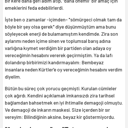
bir kere daha geri adım atıp, “daha önemli” bir amaç için
emeklerini feda edebilirlerdi.
İşte ben o zamanlar -içimden- "sömürgeci olmak tam da
böyle bir şey olsa gerek" diye düşünmüştüm ama bunu
söyleyecek enerji de bulamamıştım kendimde. Zira son
aylarımı neden içime sinen ve toplumsal barış adına
varlığına kıymet verdiğim bir partiden olan adaya oy
vereceğimin hesabını vererek geçirmiştim. Ya da lafı
dolandırıp birbirimizi kandırmayalım: Bembeyaz
insanlara neden Kürtler'e oy vereceğimin hesabını verdim
diyelim.
Bütün bu süreç çok yorucu geçmişti. Kurulan cümleler
çok ağırdı. Kendini açıklamak imkansızdı zira tarihsel
bağlamdan bahsetmek en iyi ihtimalle demagoji olmuştu.
Ve demagoji de inkarın maskesi. Size içerden bir sır
vereyim: Bilindiğinin aksine, beyaz kir göstermiyordu.