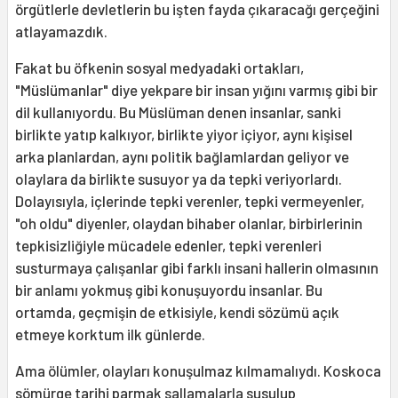
örgütlerle devletlerin bu işten fayda çıkaracağı gerçeğini
atlayamazdık.
Fakat bu öfkenin sosyal medyadaki ortakları,
"Müslümanlar" diye yekpare bir insan yığını varmış gibi bir
dil kullanıyordu. Bu Müslüman denen insanlar, sanki
birlikte yatıp kalkıyor, birlikte yiyor içiyor, aynı kişisel
arka planlardan, aynı politik bağlamlardan geliyor ve
olaylara da birlikte susuyor ya da tepki veriyorlardı.
Dolayısıyla, içlerinde tepki verenler, tepki vermeyenler,
"oh oldu" diyenler, olaydan bihaber olanlar, birbirlerinin
tepkisizliğiyle mücadele edenler, tepki verenleri
susturmaya çalışanlar gibi farklı insani hallerin olmasının
bir anlamı yokmuş gibi konuşuyordu insanlar. Bu
ortamda, geçmişin de etkisiyle, kendi sözümü açık
etmeye korktum ilk günlerde.
Ama ölümler, olayları konuşulmaz kılmamalıydı. Koskoca
sömürge tarihi parmak sallamalarla susulup