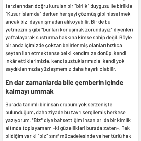
tarzlarından doğru kurulan bir "birlik" duygusu ile birlikle
"Kusur İslam'da" derken her şeyi çözmüş gibi hissetmek
ancak bizi dayanışmadan alıkoyabilir. Bir de bu
yetmezmiş gibi "bunları konuşmak zorundayız" diyenleri
yaftalayarak susturma hakkına kimse sahip değil. Böyle
bir anda içimizde çoktan belirlenmiş olanları hızlıca
şeytan ilan etmektense belki kendimize dönüp, kendi
inkâr ettiklerimizle, kendi sustuklarımızla, kendi yok
saydıklarımızla yüzleşmemiz daha hayırlı olabilir.
En dar zamanlarda bile çemberin içinde
kalmayı ummak
Burada tanımlı bir insan grubum yok serzenişte
bulunduğum, daha ziyade bu tavrı sergilemiş herkese
yazıyorum. "Biz" diye bahsettiğim insanları da bir kimlik
altında toplayamam -ki güzellikleri burada zaten-. Tek
bildiğim var ki "biz" sınıf mücadelesinde ve her türlü hak