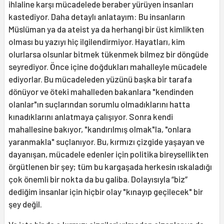
ihlaline karşı mücadelede beraber yürüyen insanları
kastediyor. Daha detaylı anlatayım: Bu insanların
Müslüman ya da ateist ya da herhangi bir üst kimlikten
olması bu yazıyı hiç ilgilendirmiyor. Hayatları, kim
olurlarsa olsunlar bitmek tükenmek bilmez bir döngüde
seyrediyor. Önce içine doğdukları mahalleyle mücadele
ediyorlar. Bu mücadeleden yüzünü başka bir tarafa
dönüyor ve öteki mahalleden bakanlara "kendinden
olanlar"ın suçlarından sorumlu olmadıklarını hatta
kınadıklarını anlatmaya çalışıyor. Sonra kendi
mahallesine bakıyor, "kandırılmış olmak"la, "onlara
yaranmakla" suçlanıyor. Bu, kırmızı çizgide yaşayan ve
dayanışan, mücadele edenler için politika bireysellikten
örgütlenen bir şey; tüm bu kargaşada herkesin ıskaladığı
çok önemli bir nokta da bu galiba. Dolayısıyla “biz”
dediğim insanlar için hiçbir olay "kınayıp geçilecek" bir
şey değil.