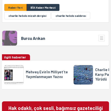
Haber Yeri
BİA Haber Merkezi
charlie hebdo mizah dergisi
charlie hebdo saldırısı
Burcu Arıkan
ilgili haberler
Charlie H
Mehveş Evin'in Milliyet’te
Karşı Par
Yayımlanmayan Yazısı
Yürüdü
Hak odaklı, çok sesli, bağımsız gazeteciliği