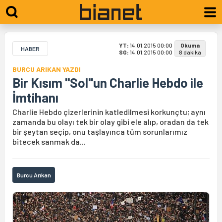
YT:
14.01.2015 00:00
Okuma
HABER
SG:
14.01.2015 00:00
8 dakika
BURCU ARIKAN YAZDI
Bir Kısım "Sol"un Charlie Hebdo ile
İmtihanı
Charlie Hebdo çizerlerinin katledilmesi korkunçtu; aynı
zamanda bu olayı tek bir olay gibi ele alıp, oradan da tek
bir şeytan seçip, onu taşlayınca tüm sorunlarımız
bitecek sanmak da...
Burcu Arıkan