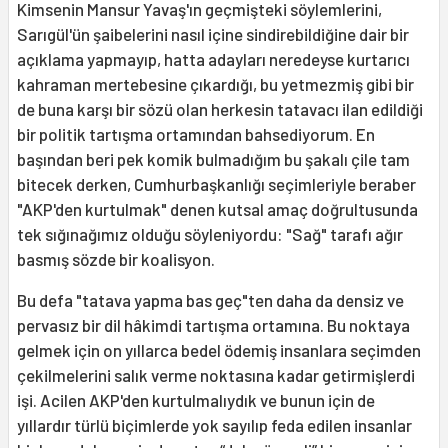
Kimsenin Mansur Yavaş'ın geçmişteki söylemlerini,
Sarıgül'ün şaibelerini nasıl içine sindirebildiğine dair bir
açıklama yapmayıp, hatta adayları neredeyse kurtarıcı
kahraman mertebesine çıkardığı, bu yetmezmiş gibi bir
de buna karşı bir sözü olan herkesin tatavacı ilan edildiği
bir politik tartışma ortamından bahsediyorum. En
başından beri pek komik bulmadığım bu şakalı çile tam
bitecek derken, Cumhurbaşkanlığı seçimleriyle beraber
"AKP'den kurtulmak" denen kutsal amaç doğrultusunda
tek sığınağımız olduğu söyleniyordu: "Sağ" tarafı ağır
basmış sözde bir koalisyon.
Bu defa "tatava yapma bas geç"ten daha da densiz ve
pervasız bir dil hâkimdi tartışma ortamına. Bu noktaya
gelmek için on yıllarca bedel ödemiş insanlara seçimden
çekilmelerini salık verme noktasına kadar getirmişlerdi
işi. Acilen AKP'den kurtulmalıydık ve bunun için de
yıllardır türlü biçimlerde yok sayılıp feda edilen insanlar