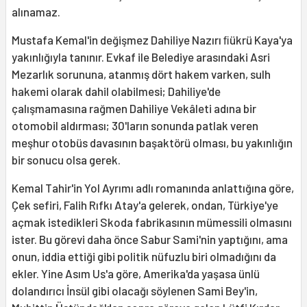
alınamaz.
Mustafa Kemal'in değişmez Dahiliye Nazırı ﬁükrü Kaya'ya
yakınlığıyla tanınır. Evkaf ile Belediye arasındaki Asri
Mezarlık sorununa, atanmış dört hakem varken, sulh
hakemi olarak dahil olabilmesi; Dahiliye'de
çalışmamasına rağmen Dahiliye Vekâleti adına bir
otomobil aldırması; 30'ların sonunda patlak veren
meşhur otobüs davasının başaktörü olması, bu yakınlığın
bir sonucu olsa gerek.
Kemal Tahir'in Yol Ayrımı adlı romanında anlattığına göre,
Çek sefiri, Falih Rıfkı Atay'a gelerek, ondan, Türkiye'ye
açmak istedikleri Skoda fabrikasının mümessili olmasını
ister. Bu görevi daha önce Sabur Sami'nin yaptığını, ama
onun, iddia ettiği gibi politik nüfuzlu biri olmadığını da
ekler. Yine Asım Us'a göre, Amerika'da yaşasa ünlü
dolandırıcı İnsül gibi olacağı söylenen Sami Bey'in,