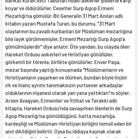
barikat kuran Avcı Taburları'ndaki askerler şiddetle karşı
koyar ve öldürülürler. Cesetler Surp Agop Ermeni
Mezarlığı'na gömülür. Bir Generalin 31 Mart Anıları adlı
kitabın yazarı Mustafa Turan, bu durumu, "31 Mart
olaylarının bu zavallı kurbanları bir Müslüman mezarlığına
bile layık görülmemişler, Ermeni Mezarlığı Surp Agop'a
gömülmüşlerdir" diye anlatır. Öte yandan, bu olayda ölen
Hareket Ordusu askerleri ve Hıristiyan gönüllüler,
görkemli bir törenle, birlikte gömülürler. Enver Paşa,
mezar başında yaptığı konuşmada "Müslümanların ve
Hıristiyanların yaşarken ve ölürken, bundan böyle hiçbir
ırk ve inanç ayrımı tanımaksızın yurtsever arkadaşlar
olduklarının nişanesi olarak yan yana yattıkları"nı söyler.
Arsen Avagyan, Ermeniler ve İttihat ve Terakki adlı
kitapta, Hareket Ordusu'nda savaşırken ölenlerin de Surp
Agop Mezarlığı'na gömüldüğünü, hatta mezarlığa,
kardeşliği ve Müslüman-Hıristiyan birliğini temsil eden bir
anıt dikildiğini belirtir. Oysa bu iddiaya kaynak olarak