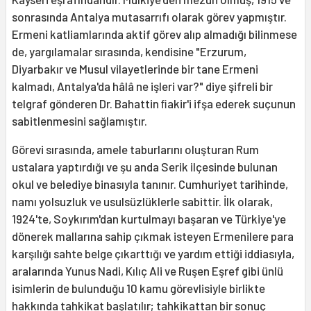
sonrasında Antalya mutasarrıfı olarak görev yapmıştır.
Ermeni katliamlarında aktif görev alıp almadığı bilinmese
de, yargılamalar sırasında, kendisine "Erzurum,
Diyarbakır ve Musul vilayetlerinde bir tane Ermeni
kalmadı, Antalya'da hâlâ ne işleri var?" diye şifreli bir
telgraf gönderen Dr. Bahattin ﬁakir'i ifşa ederek suçunun
sabitlenmesini sağlamıştır.
Görevi sırasında, amele taburlarını oluşturan Rum
ustalara yaptırdığı ve şu anda Serik ilçesinde bulunan
okul ve belediye binasıyla tanınır. Cumhuriyet tarihinde,
namı yolsuzluk ve usulsüzlüklerle sabittir. İlk olarak,
1924'te, Soykırım'dan kurtulmayı başaran ve Türkiye'ye
dönerek mallarına sahip çıkmak isteyen Ermenilere para
karşılığı sahte belge çıkarttığı ve yardım ettiği iddiasıyla,
aralarında Yunus Nadi, Kılıç Ali ve Ruşen Eşref gibi ünlü
isimlerin de bulunduğu 10 kamu görevlisiyle birlikte
hakkında tahkikat başlatılır; tahkikattan bir sonuç