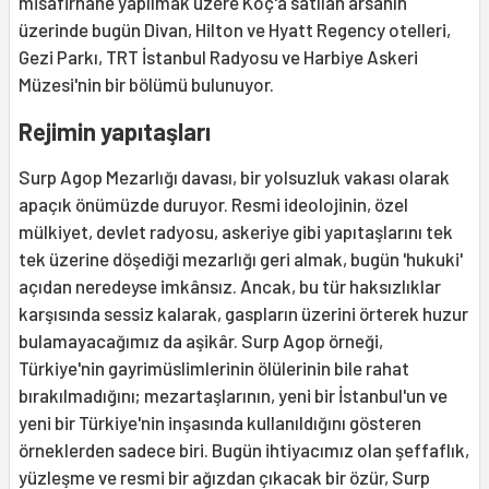
misafirhane yapılmak üzere Koç'a satılan arsanın
üzerinde bugün Divan, Hilton ve Hyatt Regency otelleri,
Gezi Parkı, TRT İstanbul Radyosu ve Harbiye Askeri
Müzesi'nin bir bölümü bulunuyor.
Rejimin yapıtaşları
Surp Agop Mezarlığı davası, bir yolsuzluk vakası olarak
apaçık önümüzde duruyor. Resmi ideolojinin, özel
mülkiyet, devlet radyosu, askeriye gibi yapıtaşlarını tek
tek üzerine döşediği mezarlığı geri almak, bugün 'hukuki'
açıdan neredeyse imkânsız. Ancak, bu tür haksızlıklar
karşısında sessiz kalarak, gaspların üzerini örterek huzur
bulamayacağımız da aşikâr. Surp Agop örneği,
Türkiye'nin gayrimüslimlerinin ölülerinin bile rahat
bırakılmadığını; mezartaşlarının, yeni bir İstanbul'un ve
yeni bir Türkiye'nin inşasında kullanıldığını gösteren
örneklerden sadece biri. Bugün ihtiyacımız olan şeffaflık,
yüzleşme ve resmi bir ağızdan çıkacak bir özür, Surp