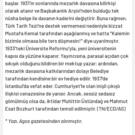
başlar. 1931'in sonlarında mezarlık davasına bilirkişi
olarak atanır ve Başbakanlık Arşivi'nden bulduğu tek
nüsha belge ile davanın kaderini değiştirir. Buna rağmen,
Türk Tarih Tezi'ne destek vermemesi nedeniyle bizzat
Mustafa Kemal tarafından aşağılanmış ve hatta "Kalemin
bizimle olmasa bile ters düşmesin!" diye uyarılmıştır.
1933'teki Üniversite Reformu'yla, yeni üniversitenin
kapısı da yüzüne kapanır. Yayıncısına, parasal açıdan çok
sıkışık olduğunu bildiren bir mektup yazar; ardından,
mezarlık davasına katkılarından dolayı Belediye
tarafından kendisine bir ev hediye edilir. 1937'de
İstanbul'da vefat eder. Cumhuriyet'le olan inişli çıkışlı
ilişkisi cenazesine de yansır. Ancak, sessiz sedasız
gömülmüş olsa da, iktidar Muhittin Üstündağ ve Mahmut
Esat Bozkurt tarafından temsil edilmiştir. (TN/ECD/AS)
* Yazı, Agos gazetesinden alınmıştır.