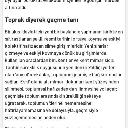
oynayan bürokrat ve akademisyenleri Agos için mercek
altına aldı.
Toprak diyerek geçme tanı
Bir ulus-devlet için yeni bir başlangıç yapmanın tarihte en
sık rastlanan şekli, resmi tarihini ortaya koyma ve eskiyi
kolektif hafızadan silme girişimleridir. Yeni sınırlar
çizmeye ve eskiyi kovmaya dönük bu girişimlerde
kullanılan araçlardan biri, kentler ve kent mimarisidir.
Tarihin süreklilik duygusunun yeniden üretildiği yerler
olan 'anısal' mekânlar, toplumun geçmişle bağ kurmasını
sağlar. 'Eski' olana ait mimari dokunun kent yüzeyinden
silinmesi, toplumsal hafızadan da silinmesine yol açar;
geçmişle toplum arasındaki sürekliliği sekteye
uğratarak, toplumun 'derine inememesine',
hatırlayamamasına ve dolayısıyla, geçmişiyle
yüzleşememesine neden olur.