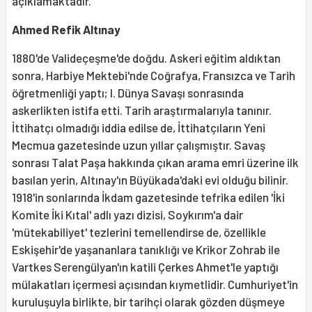
açıklamaktadır.
Ahmed Refik Altınay
1880'de Valideçeşme'de doğdu. Askeri eğitim aldıktan
sonra, Harbiye Mektebi'nde Coğrafya, Fransızca ve Tarih
öğretmenliği yaptı; I. Dünya Savaşı sonrasında
askerlikten istifa etti. Tarih araştırmalarıyla tanınır.
İttihatçı olmadığı iddia edilse de, İttihatçıların Yeni
Mecmua gazetesinde uzun yıllar çalışmıştır. Savaş
sonrası Talat Paşa hakkında çıkan arama emri üzerine ilk
basılan yerin, Altınay'ın Büyükada'daki evi olduğu bilinir.
1918'in sonlarında İkdam gazetesinde tefrika edilen 'İki
Komite İki Kıtal' adlı yazı dizisi, Soykırım'a dair
'mütekabiliyet' tezlerini temellendirse de, özellikle
Eskişehir'de yaşananlara tanıklığı ve Krikor Zohrab ile
Vartkes Serengülyan'ın katili Çerkes Ahmet'le yaptığı
mülakatları içermesi açısından kıymetlidir. Cumhuriyet'in
kuruluşuyla birlikte, bir tarihçi olarak gözden düşmeye