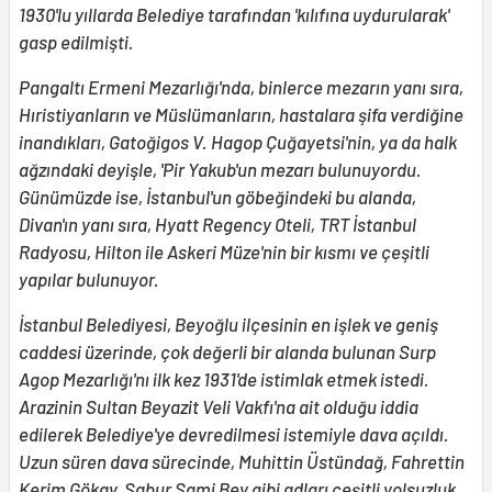
1930'lu yıllarda Belediye tarafından 'kılıfına uydurularak'
gasp edilmişti.
Pangaltı Ermeni Mezarlığı'nda, binlerce mezarın yanı sıra,
Hıristiyanların ve Müslümanların, hastalara şifa verdiğine
inandıkları, Gatoğigos V. Hagop Çuğayetsi'nin, ya da halk
ağzındaki deyişle, 'Pir Yakub'un mezarı bulunuyordu.
Günümüzde ise, İstanbul'un göbeğindeki bu alanda,
Divan'ın yanı sıra, Hyatt Regency Oteli, TRT İstanbul
Radyosu, Hilton ile Askeri Müze'nin bir kısmı ve çeşitli
yapılar bulunuyor.
İstanbul Belediyesi, Beyoğlu ilçesinin en işlek ve geniş
caddesi üzerinde, çok değerli bir alanda bulunan Surp
Agop Mezarlığı'nı ilk kez 1931'de istimlak etmek istedi.
Arazinin Sultan Beyazit Veli Vakfı'na ait olduğu iddia
edilerek Belediye'ye devredilmesi istemiyle dava açıldı.
Uzun süren dava sürecinde, Muhittin Üstündağ, Fahrettin
Kerim Gökay, Sabur Sami Bey gibi adları çeşitli yolsuzluk