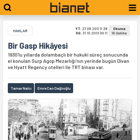
YT:
27.08.2011 11:38
Okuma
HAKLAR
SG:
31.10.2013 00:11
16 dakika
Bir Gasp Hikâyesi
1930'lu yıllarda dolambaçlı bir hukuki süreç sonucunda
el konulan Surp Agop Mezarlığı'nın yerinde bugün Divan
ve Hyatt Regency otelleri ile TRT binası var.
Tamar Nalcı
Emre Can Dağlıoğlu