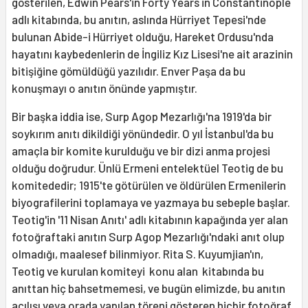
gösterilen, Edwin Pears'in Forty Years in Constantinople
adlı kitabında, bu anıtın, aslında Hürriyet Tepesi'nde
bulunan Abide-i Hürriyet olduğu, Hareket Ordusu'nda
hayatını kaybedenlerin de İngiliz Kız Lisesi'ne ait arazinin
bitişiğine gömüldüğü yazılıdır. Enver Paşa da bu
konuşmayı o anıtın önünde yapmıştır.
Bir başka iddia ise, Surp Agop Mezarlığı'na 1919'da bir
soykırım anıtı dikildiği yönündedir. O yıl İstanbul'da bu
amaçla bir komite kurulduğu ve bir dizi anma projesi
olduğu doğrudur. Ünlü Ermeni entelektüel Teotig de bu
komitededir; 1915'te götürülen ve öldürülen Ermenilerin
biyografilerini toplamaya ve yazmaya bu sebeple başlar.
Teotig'in '11 Nisan Anıtı' adlı kitabının kapağında yer alan
fotoğraftaki anıtın Surp Agop Mezarlığı'ndaki anıt olup
olmadığı, maalesef bilinmiyor. Rita S. Kuyumjian'ın,
Teotig ve kurulan komiteyi konu alan kitabında bu
anıttan hiç bahsetmemesi, ve bugün elimizde, bu anıtın
açılışı veya orada yapılan töreni gösteren hiçbir fotoğraf