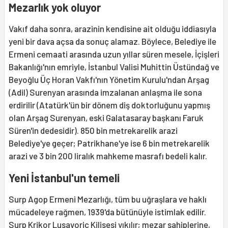
Mezarlık yok oluyor
Vakıf daha sonra, arazinin kendisine ait olduğu iddiasıyla
yeni bir dava açsa da sonuç alamaz. Böylece, Belediye ile
Ermeni cemaati arasında uzun yıllar süren mesele, İçişleri
Bakanlığı'nın emriyle, İstanbul Valisi Muhittin Üstündağ ve
Beyoğlu Üç Horan Vakfı'nın Yönetim Kurulu'ndan Arşag
(Adil) Surenyan arasında imzalanan anlaşma ile sona
erdirilir (Atatürk'ün bir dönem diş doktorluğunu yapmış
olan Arşag Surenyan, eski Galatasaray başkanı Faruk
Süren'in dedesidir). 850 bin metrekarelik arazi
Belediye'ye geçer; Patrikhane'ye ise 6 bin metrekarelik
arazi ve 3 bin 200 liralık mahkeme masrafı bedeli kalır.
Yeni İstanbul'un temeli
Surp Agop Ermeni Mezarlığı, tüm bu uğraşlara ve haklı
mücadeleye rağmen, 1939'da bütünüyle istimlak edilir.
Surp Krikor Lusavoriç Kilisesi yıkılır; mezar sahiplerine,