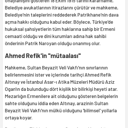
onaylanışını gösteren 18 Ekim 1915 tarihli kararname,
Belediye avukatlarının itirazlarını çürütür ve mahkeme,
Belediye'nin taleplerini reddederek Patrikhane'nin dava
açma hakkı olduğunu kabul eder. Böylece, Türkiye'de
hukuksal şahsiyetlerin tüm haklarına sahip bir Ermeni
cemaati olduğu ve dini kurumları adına hak sahibi
önderinin Patrik Naroyan olduğu onanmış olur.
Ahmed Refik'in "mütaalası"
Mahkeme, Sultan Beyazit Veli Vakfı'nın sınırlarının
belirlenmesini ister ve içlerinde tarihçi Ahmed Refik
Altınay ve İstanbul Asar-ı Atika Müzeleri Müdürü Aziz
Ogan'ın da bulunduğu dört kişilik bir bilirkişi heyeti atar.
Mezarlığın Ermenilere ait olduğunu gösteren belgelerin
sahte olduğunu iddia eden Altınay, arazinin Sultan
Beyazit Veli Vakfı'nın mülkü olduğunu 'bilimsel' yollarla
ortaya koyar.