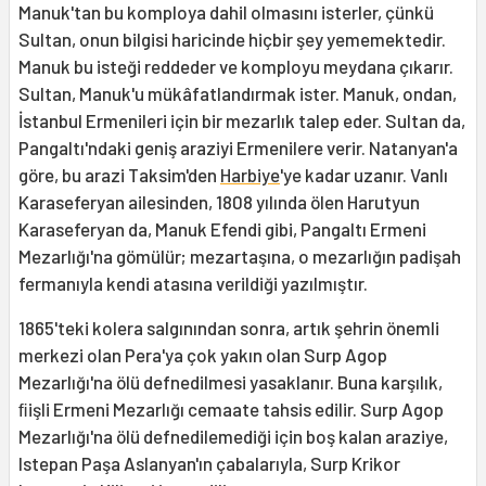
Manuk'tan bu komploya dahil olmasını isterler, çünkü
Sultan, onun bilgisi haricinde hiçbir şey yememektedir.
Manuk bu isteği reddeder ve komployu meydana çıkarır.
Sultan, Manuk'u mükâfatlandırmak ister. Manuk, ondan,
İstanbul Ermenileri için bir mezarlık talep eder. Sultan da,
Pangaltı'ndaki geniş araziyi Ermenilere verir. Natanyan'a
göre, bu arazi Taksim'den
Harbiye
'ye kadar uzanır. Vanlı
Karaseferyan ailesinden, 1808 yılında ölen Harutyun
Karaseferyan da, Manuk Efendi gibi, Pangaltı Ermeni
Mezarlığı'na gömülür; mezartaşına, o mezarlığın padişah
fermanıyla kendi atasına verildiği yazılmıştır.
1865'teki kolera salgınından sonra, artık şehrin önemli
merkezi olan Pera'ya çok yakın olan Surp Agop
Mezarlığı'na ölü defnedilmesi yasaklanır. Buna karşılık,
ﬁişli Ermeni Mezarlığı cemaate tahsis edilir. Surp Agop
Mezarlığı'na ölü defnedilemediği için boş kalan araziye,
Istepan Paşa Aslanyan'ın çabalarıyla, Surp Krikor