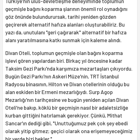
Türkiye'nin ulus-devletleşme deneyiminde toplumun
geçmişle bağını koparma şiarının önemli rol oynadığını
göz önünde bulundurursak, tarihi yeniden gözden
geçirerek alternatif hafıza alanları oluşturabiliriz. Bu
yazı da, unutulanı "geri çağırarak" alternatif bir hafıza
alanı yaratılmasına katkı sunmak için kaleme alındı.
Divan Oteli, toplumun geçmişle olan bağını koparma
işlevi gören yapılardan biri. Birkaç yıl öncesine kadar
Taksim Gezi Parkı'nda karşımıza mezartaşları çıkıyordu.
Bugün Gezi Parkı'nın Askeri Müze'nin, TRT İstanbul
Radyosu binasının, Hilton ve Divan otellerinin olduğu bu
alan eskiden bir Ermeni mezarlığıydı. Surp Agop
Mezarlığı'nın tarihçesine ve bugün yeniden açılan Divan
Oteli'ne bakıp, köklü bir geçmişin nasıl bir adaletsizliğe
kurban gittiğini hatırlamak gerekiyor. Çünkü, Mithat
Sancar'ın dediği gibi, "Unuttuğumuz pek çok şey ebedi
olarak yitip gitmez; geçici olarak ona erişemeyeceğimiz
bir yerde bizi bekler."