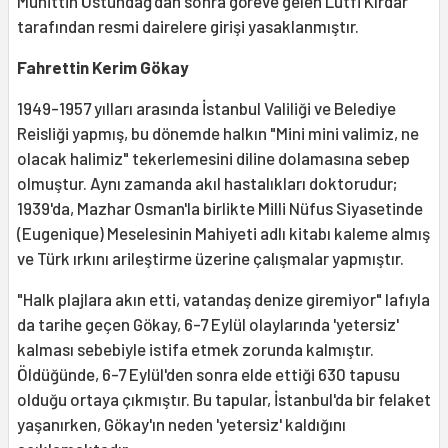
Muhittin Üstündağ'dan sonra göreve gelen Lütfi Kırdar
tarafından resmi dairelere girişi yasaklanmıştır.
Fahrettin Kerim Gökay
1949-1957 yılları arasında İstanbul Valiliği ve Belediye
Reisliği yapmış, bu dönemde halkın "Mini mini valimiz, ne
olacak halimiz" tekerlemesini diline dolamasına sebep
olmuştur. Aynı zamanda akıl hastalıkları doktorudur;
1939'da, Mazhar Osman'la birlikte Milli Nüfus Siyasetinde
(Eugenique) Meselesinin Mahiyeti adlı kitabı kaleme almış
ve Türk ırkını arileştirme üzerine çalışmalar yapmıştır.
"Halk plajlara akın etti, vatandaş denize giremiyor" lafıyla
da tarihe geçen Gökay, 6-7 Eylül olaylarında 'yetersiz'
kalması sebebiyle istifa etmek zorunda kalmıştır.
Öldüğünde, 6-7 Eylül'den sonra elde ettiği 630 tapusu
olduğu ortaya çıkmıştır. Bu tapular, İstanbul'da bir felaket
yaşanırken, Gökay'ın neden 'yetersiz' kaldığını