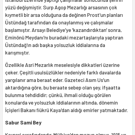
yüzü değişmiştir. Surp Agop Mezarlığı arsasının çok
kıymetli bir arsa olduğuna da değinen Prost'un planları
Üstündağ tarafından da onaylanmış ve çalışmalar
başlamıştır. Arsayı Belediye'ye 'kazandırdıktan' sonra,
Eminönü Meydanı'nı buradaki mezartaşlarıyla yaptıran
Üstündağ'ın adı başka yolsuzluk iddialarına da
karışmıştır.
Özellikle Asri Mezarlık meselesiyle dikkatleri üzerine
çeker. Çeşitli usulsüzlükler nedeniyle farklı davalarda
yargılanır ama beraat eder. Gazeteci Asım Us'un
aktardığına göre, bu beraate sebep olan şey, ifşaatta
bulunma tehdididir; çünkü, ihmali olduğu görülen
konularda ve yolsuzluk iddialarının altında, dönemin
İçişleri Bakanı ﬁükrü Kaya'dan aldığı emirler yatmaktadır.
Sabur Sami Bey
Kayseri eşrafındandır. Mülkiye'den mezun olmuş, 1915 ve