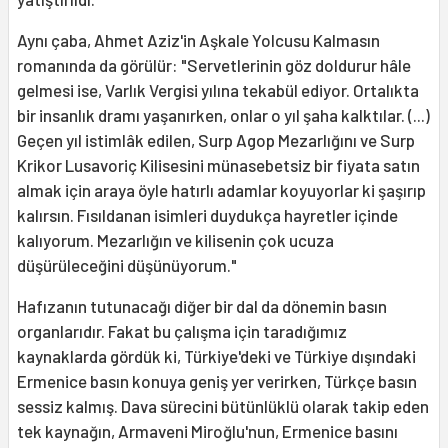
Aynı çaba, Ahmet Aziz'in Aşkale Yolcusu Kalmasın
romanında da görülür: "Servetlerinin göz doldurur hâle
gelmesi ise, Varlık Vergisi yılına tekabül ediyor. Ortalıkta
bir insanlık dramı yaşanırken, onlar o yıl şaha kalktılar. (...)
Geçen yıl istimlâk edilen, Surp Agop Mezarlığını ve Surp
Krikor Lusavoriç Kilisesini münasebetsiz bir fiyata satın
almak için araya öyle hatırlı adamlar koyuyorlar ki şaşırıp
kalırsın. Fısıldanan isimleri duydukça hayretler içinde
kalıyorum. Mezarlığın ve kilisenin çok ucuza
düşürüleceğini düşünüyorum."
Hafızanın tutunacağı diğer bir dal da dönemin basın
organlarıdır. Fakat bu çalışma için taradığımız
kaynaklarda gördük ki, Türkiye'deki ve Türkiye dışındaki
Ermenice basın konuya geniş yer verirken, Türkçe basın
sessiz kalmış. Dava sürecini bütünlüklü olarak takip eden
tek kaynağın, Armaveni Miroğlu'nun, Ermenice basını