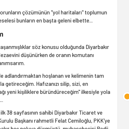
 sorunların çözümünün "yol haritaları" toplumun
elesi bunların en başta geleni elbette...
im
yaşanmışlıklar söz konusu olduğunda Diyarbakır
Cezaevini düşünürken de oranın komutanı
 anımsarım.
yle adlandırmaktan hoşlanan ve kelimenin tam
la getireceğim. Hafızanızı silip, sizi, en
ğı yeni kişiliklere büründüreceğim" ilkesiyle yola
..
ilk 38 sayfasının sahibi Diyarbakır Ticaret ve
Kurulu Başkanı rahmetli Felat Cemiloğlu, PKK'ye
akır beş noluya düşmüştü, muhasebecisi Bedii