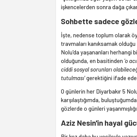
işkencelerden sonra dağa çıka
Sohbette sadece gözle
İşte, nedense toplum olarak öyl
travmaları kanıksamak olduğu n
Nolu'da yaşananları herhangi b
olduğunda, en basitinden
'o ac
ciddi sosyal sorunları olabilece
tutulması'
gerektiğini ifade eder
O günlerin her Diyarbakır 5 Nolu
karşılaştığımda, buluştuğumda
gözlerde o günleri yaşanmışlığı
Aziz Nesin'in hayal gücü
Bir kez daha bu vesileyle yazıyo