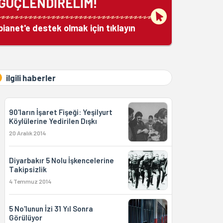
GÜÇLENDİRELİM!
bianet'e destek olmak için tıklayın
ilgili haberler
90'ların İşaret Fişeği: Yeşilyurt
Köylülerine Yedirilen Dışkı
20 Aralık 2014
Diyarbakır 5 Nolu İşkencelerine
Takipsizlik
4 Temmuz 2014
5 No'lunun İzi 31 Yıl Sonra
Görülüyor