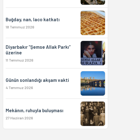
Buğday, nan, laco katkatı
18 Temmuz 2026
Diyarbakır “Şemse Allak Parkı”
üzerine
11 Temmuz 2026
Günün sonlandığı akşam vakti
4 Temmuz 2026
Mekânın, ruhuyla buluşması
27 Haziran 2026