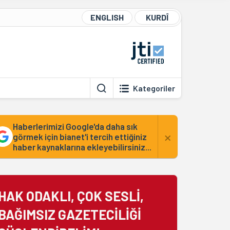
ENGLISH
KURDÎ
Kategoriler
Haberlerimizi Google'da daha sık
×
görmek için bianet'i tercih ettiğiniz
haber kaynaklarına ekleyebilirsiniz...
HAK ODAKLI, ÇOK SESLİ,
BAĞIMSIZ GAZETECİLİĞİ