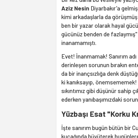
Aziz Nesin
Diyarbakır'a gelmişt
kimi arkadaşlarla da görüşmüş 
ben bir yazar olarak hayal güc
gücünüz benden de fazlaymış" d
inanamamıştı.
Evet! İnanmamak! Sanırım adı K
derinleşen sorunun bırakın ente
da bir inançsızlığa denk düştü
ki kanıksayıp, önemsememek! Dü
sıkıntımız gibi düşünür sahip ç
ederken yanıbaşımızdaki so
Yüzbaşı Esat "Korku Kra
İşte sanırım bugün bütün bir C
kucağında büyüterek bugünlere 