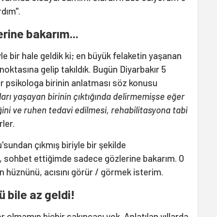
rdım".
rine bakarım...
e bir hale geldik ki; en büyük felaketin yaşanan
oktasına gelip takıldık. Bugün Diyarbakır 5
ir psikologa birinin anlatması söz konusu
ıları yaşayan birinin çıktığında delirmemişse eğer
ğini ve ruhen tedavi edilmesi, rehabilitasyona tabi
ler.
'sundan çıkmış biriyle bir şekilde
, sohbet ettiğimde sadece gözlerine bakarım. O
n hüznünü, acısını görür / görmek isterim.
 bile az geldi!
r olmamın hiçbir sakıncası yok. Anlatılan yıllarda