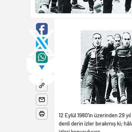
12 Eylül 1980'in üzerinden 29 y
denli derin izler bırakmış ki; hâ
izleri konuşuluyor.