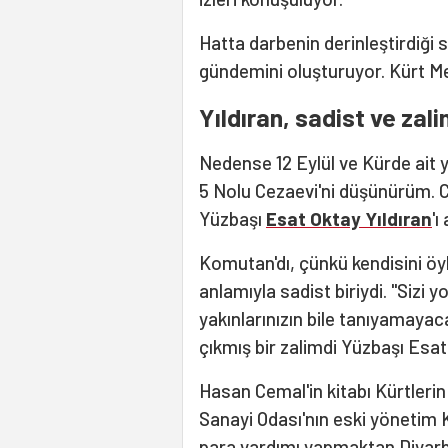
Hatta darbenin derinleştirdiği
gündemini oluşturuyor. Kürt Mes
Yıldıran, sadist ve zal
Nedense 12 Eylül ve Kürde ait 
5 Nolu Cezaevi'ni düşünürüm. 
Yüzbaşı
Esat Oktay Yıldıran
'ı
Komutan'dı, çünkü kendisini ö
anlamıyla sadist biriydi. "Sizi yo
yakınlarınızın bile tanıyamayaca
çıkmış bir zalimdi Yüzbaşı Esat.
Hasan Cemal'in kitabı Kürtlerin 
Sanayi Odası'nın eski yönetim 
para yardımı yapmaktan Diyarb