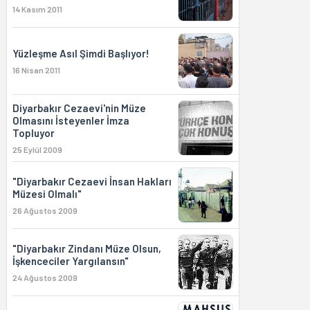
14 Kasım 2011
Yüzleşme Asıl Şimdi Başlıyor!
16 Nisan 2011
Diyarbakır Cezaevi'nin Müze
Olmasını İsteyenler İmza
Topluyor
25 Eylül 2009
"Diyarbakır Cezaevi İnsan Hakları
Müzesi Olmalı"
26 Ağustos 2009
"Diyarbakır Zindanı Müze Olsun,
İşkenceciler Yargılansın"
24 Ağustos 2009