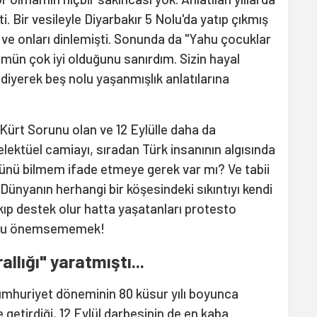
i. Bir vesileyle Diyarbakır 5 Nolu'da yatıp çıkmış
ve onları dinlemişti. Sonunda da "Yahu çocuklar
ümün çok iyi olduğunu sanırdım. Sizin hayal
iyerek beş nolu yaşanmışlık anlatılarına
ürt Sorunu olan ve 12 Eylülle daha da
lektüel camiayı, sıradan Türk insanının algısında
ğünü bilmem ifade etmeye gerek var mı? Ve tabii
nyanın herhangi bir köşesindeki sıkıntıyı kendi
ıkıp destek olur hatta yaşatanları protesto
runu önemsememek!
llığı" yaratmıştı...
umhuriyet döneminin 80 küsur yılı boyunca
getirdiği, 12 Eylül darbesinin de en kaba