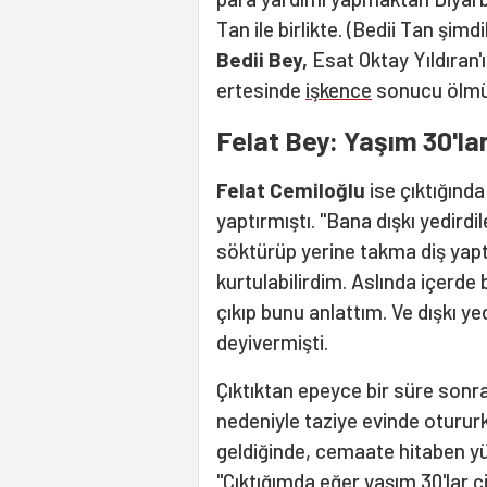
Tan ile birlikte. (Bedii Tan şimd
Bedii Bey,
Esat Oktay Yıldıran'
ertesinde
işkence
sonucu ölmü
Felat Bey: Yaşım 30'la
Felat Cemiloğlu
ise çıktığında
yaptırmıştı. "Bana dışkı yedirdi
söktürüp yerine takma diş yapt
kurtulabilirdim. Aslında içerd
çıkıp bunu anlattım. Ve dışkı y
deyivermişti.
Çıktıktan epeyce bir süre sonra 9
nedeniyle taziye evinde oturu
geldiğinde, cemaate hitaben yü
"Çıktığımda eğer yaşım 30'lar 