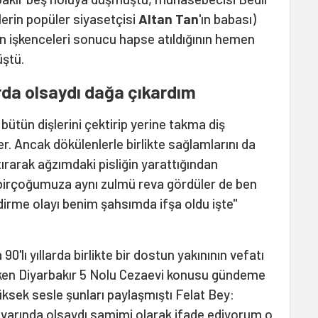
ilerin popüler siyasetçisi
Altan Tan
'ın babası)
ın işkenceleri sonucu hapse atıldığının hemen
ştü.
rda olsaydı dağa çıkardım
 bütün dişlerini çektirip yerine takma diş
ler. Ancak dökülenlerle birlikte sağlamlarını da
ırarak ağzımdaki pisliğin yarattığından
e birçoğumuza aynı zulmü reva gördüler de ben
edirme olayı benim şahsımda ifşa oldu işte"
0'lı yıllarda birlikte bir dostun yakınının vefatı
rken Diyarbakır 5 Nolu Cezaevi konusu gündeme
ksek sesle şunları paylaşmıştı Felat Bey:
civarında olsaydı samimi olarak ifade ediyorum o