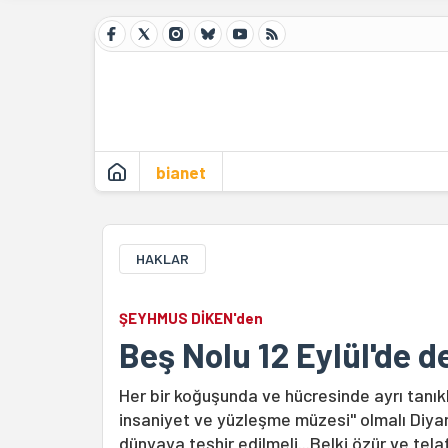
bianet
HAKLAR
ŞEYHMUS DİKEN'den
Beş Nolu 12 Eylül'de d
Her bir koğuşunda ve hücresinde ayrı tanıkl
insaniyet ve yüzleşme müzesi" olmalı Diyarb
dünyaya teşhir edilmeli...Belki özür ve tel