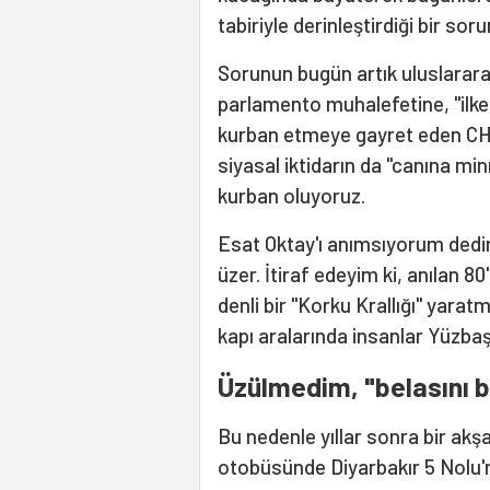
tabiriyle derinleştirdiği bir sor
Sorunun bugün artık uluslarara
parlamento muhalefetine, "ilkel 
kurban etmeye gayret eden CHP
siyasal iktidarın da "canına mi
kurban oluyoruz.
Esat Oktay'ı anımsıyorum dedim
üzer. İtiraf edeyim ki, anılan 80
denli bir "Korku Krallığı" yaratmı
kapı aralarında insanlar Yüzbaş
Üzülmedim, "belasını 
Bu nedenle yıllar sonra bir akş
otobüsünde Diyarbakır 5 Nolu'n