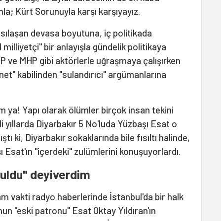
unla; Kürt Sorunuyla karşı karşıyayız.
sılaşan devasa boyutuna, iç politikada
milliyetçi" bir anlayışla gündelik politikaya
 ve MHP gibi aktörlerle uğraşmaya çalışırken
nnet" kabilinden "sulandırıcı" argümanlarına
 ya! Yapı olarak ölümler birçok insan tekini
'li yıllarda Diyarbakır 5 No'luda Yüzbaşı Esat o
ştı ki, Diyarbakır sokaklarında bile fısıltı halinde,
ı Esat'ın "içerdeki" zulümlerini konuşuyorlardı.
buldu" deyiverdim
am vakti radyo haberlerinde İstanbul'da bir halk
un "eski patronu" Esat Oktay Yıldıran'ın