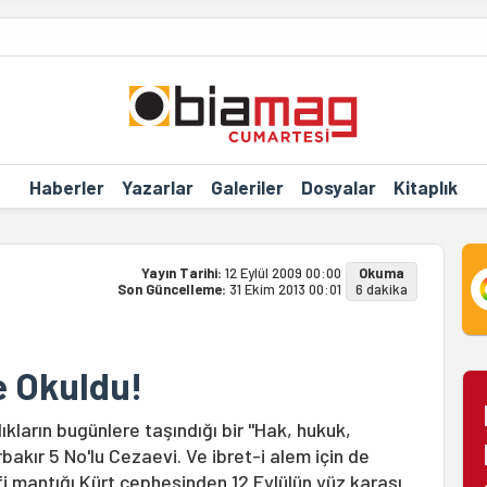
Haberler
Yazarlar
Galeriler
Dosyalar
Kitaplık
Yayın Tarihi:
12 Eylül 2009 00:00
Okuma
Son Güncelleme:
31 Ekim 2013 00:01
6 dakika
e Okuldu!
ıkların bugünlere taşındığı bir "Hak, hukuk,
akır 5 No'lu Cezaevi. Ve ibret-i alem için de
afi mantığı Kürt cephesinden 12 Eylülün yüz karası