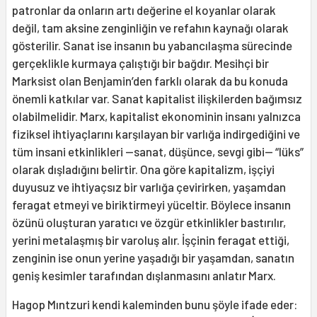
patronlar da onların artı değerine el koyanlar olarak
değil, tam aksine zenginliğin ve refahın kaynağı olarak
gösterilir. Sanat ise insanın bu yabancılaşma sürecinde
gerçeklikle kurmaya çalıştığı bir bağdır. Mesihçi bir
Marksist olan Benjamin’den farklı olarak da bu konuda
önemli katkılar var. Sanat kapitalist ilişkilerden bağımsız
olabilmelidir. Marx, kapitalist ekonominin insanı yalnızca
fiziksel ihtiyaçlarını karşılayan bir varlığa indirgediğini ve
tüm insani etkinlikleri —sanat, düşünce, sevgi gibi— “lüks”
olarak dışladığını belirtir. Ona göre kapitalizm, işçiyi
duyusuz ve ihtiyaçsız bir varlığa çevirirken, yaşamdan
feragat etmeyi ve biriktirmeyi yüceltir. Böylece insanın
özünü oluşturan yaratıcı ve özgür etkinlikler bastırılır,
yerini metalaşmış bir varoluş alır. İşçinin feragat ettiği,
zenginin ise onun yerine yaşadığı bir yaşamdan, sanatın
geniş kesimler tarafından dışlanmasını anlatır Marx.
Hagop Mıntzuri kendi kaleminden bunu şöyle ifade eder: