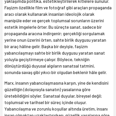
yaklaşımda politika, estetikleştirilerek kitlelere sunulur.
Faşizm özellikle film ve fotoğraf gibi araçları propaganda
aracı olarak kullanarak insanları ideolojik olarak
manipüle eder ve gerçek toplumsal sorunların üzerini
estetik imgelerle örter. Bu süreçte sanat, sadece bir
propaganda aracına indirgenir; gerçekliği sorgulamak
yerine onun üzerini örten, sahte birlik duygusu yaratan
bir araç hâline gelir. Başka bir deyişle, faşizm
yabancılaşmayı sahte bir birlik duygusu yaratan sanat
yoluyla geçiştirmeye çalışır. Böylece, tekniğin
dönüştürdüğü duyusal algıların sanatsal tatmini,
sonunda savaş gibi yıkıcı bir olgudan beklenir hâle gelir.
Marx, insanın yabancılaşmasına karşın, yine de kendisini
güzelliğin (dolayısıyla sanatın) yasalarına göre
üretebildiğini söyler. Sanatsal duyular, bireysel değil;
toplumsal ve tarihsel bir süreç içinde oluşur.
Yabancılaşma ve zorunlu koşullar altında üretim, insanı
insan olmaktan uzaklaştırırken; güzellik yasalarına göre