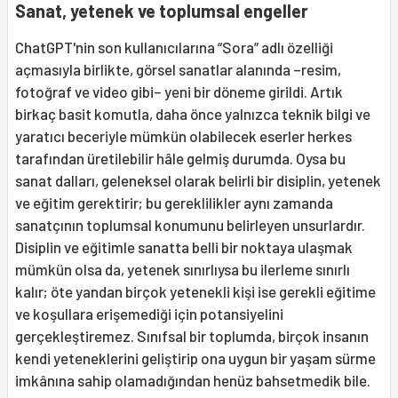
Sanat, yetenek ve toplumsal engeller
ChatGPT'nin son kullanıcılarına “Sora” adlı özelliği
açmasıyla birlikte, görsel sanatlar alanında –resim,
fotoğraf ve video gibi– yeni bir döneme girildi. Artık
birkaç basit komutla, daha önce yalnızca teknik bilgi ve
yaratıcı beceriyle mümkün olabilecek eserler herkes
tarafından üretilebilir hâle gelmiş durumda. Oysa bu
sanat dalları, geleneksel olarak belirli bir disiplin, yetenek
ve eğitim gerektirir; bu gereklilikler aynı zamanda
sanatçının toplumsal konumunu belirleyen unsurlardır.
Disiplin ve eğitimle sanatta belli bir noktaya ulaşmak
mümkün olsa da, yetenek sınırlıysa bu ilerleme sınırlı
kalır; öte yandan birçok yetenekli kişi ise gerekli eğitime
ve koşullara erişemediği için potansiyelini
gerçekleştiremez. Sınıfsal bir toplumda, birçok insanın
kendi yeteneklerini geliştirip ona uygun bir yaşam sürme
imkânına sahip olamadığından henüz bahsetmedik bile.