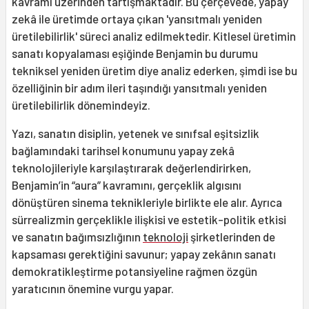
kavramı üzerinden tartışmaktadır. Bu çerçevede, yapay
zekâ ile üretimde ortaya çıkan 'yansıtmalı yeniden
üretilebilirlik' süreci analiz edilmektedir. Kitlesel üretimin
sanatı kopyalaması eşiğinde Benjamin bu durumu
tekniksel yeniden üretim diye analiz ederken, şimdi ise bu
özelliğinin bir adım ileri taşındığı yansıtmalı yeniden
üretilebilirlik dönemindeyiz.
Yazı, sanatın disiplin, yetenek ve sınıfsal eşitsizlik
bağlamındaki tarihsel konumunu yapay zekâ
teknolojileriyle karşılaştırarak değerlendirirken,
Benjamin’in “aura” kavramını, gerçeklik algısını
dönüştüren sinema teknikleriyle birlikte ele alır. Ayrıca
sürrealizmin gerçeklikle ilişkisi ve estetik-politik etkisi
ve sanatın bağımsızlığının
teknoloji
şirketlerinden de
kapsaması gerektiğini savunur; yapay zekânın sanatı
demokratikleştirme potansiyeline rağmen özgün
yaratıcının önemine vurgu yapar.