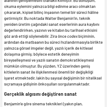
alanının genişlemesini olanaklı kılmıştır. Bu dönüşüm,
okuma eylemini yalnızca bilgi edinme aracı olmaktan
çıkararak, kişisel bilinç inşasının temel bir süreci hâline
getirmiştir. Bu noktada Walter Benjamin’in, teknik
yeniden üretim çağındaki sanat eserlerinin aura kaybını
değerlendirirken, yazının ve kitabın bu tarihsel etkisini
göz ardı ettiği söylenebilir. Zira önce
codex
biçiminin,
ardından da matbaanın bu süreci hızlandırmasıyla birlikte
yalnızca görsel imgeler değil, yazılı içerik de kitlesel
dolaşıma girmiş; böylece estetik deneyimin
bireyselleşmesi ve yazılı sanatın demokratikleşmesi
mümkün olmuştur. Bu yüzden, YZ üzerinden geniş
kitlelerin sanat ile ilişkilenmesi önemli bir değişikliği
işaret etmektedir, lakin bu sayısal değişimin bir niteliksel
sıçramaya gidişinin önkoşulları sorgulanmaktadır.
Gerçeklik algısını değiştiren sanat
Benjamin’e göre sinema teknikleri (yakın plan,