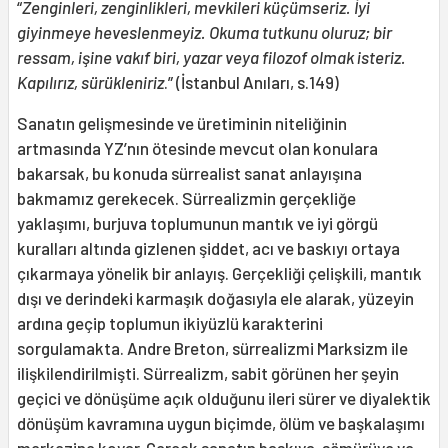
“
Zenginleri, zenginlikleri, mevkileri küçümseriz. İyi
giyinmeye heveslenmeyiz. Okuma tutkunu oluruz; bir
ressam, işine vakıf biri,
yazar veya filozof olmak isteriz.
Kapılırız, sürükleniriz
.” (İstanbul Anıları, s.149)
Sanatın gelişmesinde ve üretiminin niteliğinin
artmasında YZ’nın ötesinde mevcut olan konulara
bakarsak, bu konuda sürrealist sanat anlayışına
bakmamız gerekecek. Sürrealizmin gerçekliğe
yaklaşımı, burjuva toplumunun mantık ve iyi görgü
kuralları altında gizlenen şiddet, acı ve baskıyı ortaya
çıkarmaya yönelik bir anlayış. Gerçekliği çelişkili, mantık
dışı ve derindeki karmaşık doğasıyla ele alarak, yüzeyin
ardına geçip toplumun ikiyüzlü karakterini
sorgulamakta. Andre Breton, sürrealizmi Marksizm ile
ilişkilendirilmişti. Sürrealizm, sabit görünen her şeyin
geçici ve dönüşüme açık olduğunu ileri sürer ve diyalektik
dönüşüm kavramına uygun biçimde, ölüm ve başkalaşımı
merkezine koyar. Gerçek sanatın baskıya, sömürüye ve