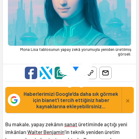
Mona Lisa tablosunun yapay zekâ yorumuyla yeniden üretilmiş
görseli.
Haberlerimizi Google'da daha sık görmek
×
için bianet'i tercih ettiğiniz haber
kaynaklarına ekleyebilirsiniz...
Bu makale, yapay zekânın
sanat
üretiminde açtığı yeni
imkânları
Walter Benjamin
’in teknik yeniden üretim