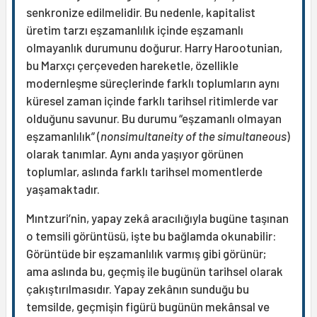
senkronize edilmelidir. Bu nedenle, kapitalist
üretim tarzı eşzamanlılık içinde eşzamanlı
olmayanlık durumunu doğurur. Harry Harootunian,
bu Marxçı çerçeveden hareketle, özellikle
modernleşme süreçlerinde farklı toplumların aynı
küresel zaman içinde farklı tarihsel ritimlerde var
olduğunu savunur. Bu durumu “eşzamanlı olmayan
eşzamanlılık” (
nonsimultaneity of the simultaneous
)
olarak tanımlar. Aynı anda yaşıyor görünen
toplumlar, aslında farklı tarihsel momentlerde
yaşamaktadır.
Mıntzuri’nin, yapay zekâ aracılığıyla bugüne taşınan
o temsili görüntüsü, işte bu bağlamda okunabilir:
Görüntüde bir eşzamanlılık varmış gibi görünür;
ama aslında bu, geçmiş ile bugünün tarihsel olarak
çakıştırılmasıdır. Yapay zekânın sunduğu bu
temsilde, geçmişin figürü bugünün mekânsal ve