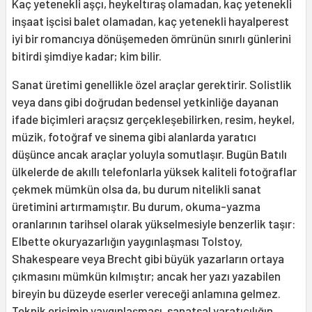
Kaç yetenekli aşçı, heykeltıraş olamadan, kaç yetenekli
inşaat işcisi balet olamadan, kaç yetenekli hayalperest
iyi bir romancıya dönüşemeden ömrünün sınırlı günlerini
bitirdi şimdiye kadar; kim bilir.
Sanat üretimi genellikle özel araçlar gerektirir. Solistlik
veya dans gibi doğrudan bedensel yetkinliğe dayanan
ifade biçimleri araçsız gerçekleşebilirken, resim, heykel,
müzik, fotoğraf ve sinema gibi alanlarda yaratıcı
düşünce ancak araçlar yoluyla somutlaşır. Bugün Batılı
ülkelerde de akıllı telefonlarla yüksek kaliteli fotoğraflar
çekmek mümkün olsa da, bu durum nitelikli sanat
üretimini artırmamıştır. Bu durum, okuma-yazma
oranlarının tarihsel olarak yükselmesiyle benzerlik taşır:
Elbette okuryazarlığın yaygınlaşması Tolstoy,
Shakespeare veya Brecht gibi büyük yazarların ortaya
çıkmasını mümkün kılmıştır; ancak her yazı yazabilen
bireyin bu düzeyde eserler vereceği anlamına gelmez.
Teknik erişimin yaygınlaşması, sanatsal yaratıcılığın