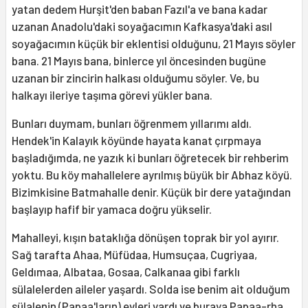
yatan dedem Hurşit'den baban Fazıl'a ve bana kadar
uzanan Anadolu'daki soyağacımın Kafkasya'daki asıl
soyağacımın küçük bir eklentisi olduğunu, 21 Mayıs söyler
bana. 21 Mayıs bana, binlerce yıl öncesinden bugüne
uzanan bir zincirin halkası olduğumu söyler. Ve, bu
halkayı ileriye taşıma görevi yükler bana.
Bunları duymam, bunları öğrenmem yıllarımı aldı.
Hendek'in Kalayık köyünde hayata kanat çırpmaya
başladığımda, ne yazık ki bunları öğretecek bir rehberim
yoktu. Bu köy mahallelere ayrılmış büyük bir Abhaz köyü.
Bizimkisine Batmahalle denir. Küçük bir dere yatağından
başlayıp hafif bir yamaca doğru yükselir.
Mahalleyi, kışın bataklığa dönüşen toprak bir yol ayırır.
Sağ tarafta Ahaa, Müfüdaa, Humsuçaa, Cugriyaa,
Geldımaa, Albataa, Gosaa, Calkanaa gibi farklı
sülalelerden aileler yaşardı. Solda ise benim ait olduğum
sülalenin (Papaa'ların) evleri vardı ve buraya Papaa-rha