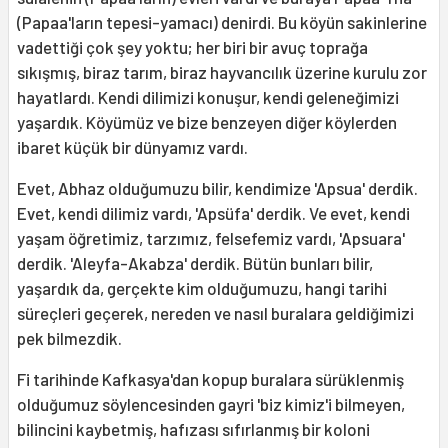
(Papaa'ların tepesi-yamacı) denirdi. Bu köyün sakinlerine
vadettiği çok şey yoktu; her biri bir avuç toprağa
sıkışmış, biraz tarım, biraz hayvancılık üzerine kurulu zor
hayatlardı. Kendi dilimizi konuşur, kendi geleneğimizi
yaşardık. Köyümüz ve bize benzeyen diğer köylerden
ibaret küçük bir dünyamız vardı.
Evet, Abhaz olduğumuzu bilir, kendimize 'Apsua' derdik.
Evet, kendi dilimiz vardı, 'Apsüfa' derdik. Ve evet, kendi
yaşam öğretimiz, tarzımız, felsefemiz vardı, 'Apsuara'
derdik. 'Aleyfa-Akabza' derdik. Bütün bunları bilir,
yaşardık da, gerçekte kim olduğumuzu, hangi tarihi
süreçleri geçerek, nereden ve nasıl buralara geldiğimizi
pek bilmezdik.
Fi tarihinde Kafkasya'dan kopup buralara sürüklenmiş
olduğumuz söylencesinden gayri 'biz kimiz'i bilmeyen,
bilincini kaybetmiş, hafızası sıfırlanmış bir koloni