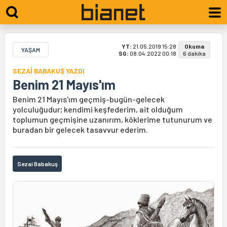
YT:
21.05.2019 15:28
Okuma
YAŞAM
SG:
08.04.2022 00:18
6 dakika
SEZAİ BABAKUŞ YAZDI
Benim 21 Mayıs'ım
Benim 21 Mayıs'ım geçmiş-bugün-gelecek
yolculuğudur; kendimi keşfederim, ait olduğum
toplumun geçmişine uzanırım, köklerime tutunurum ve
buradan bir gelecek tasavvur ederim.
Sezai Babakuş