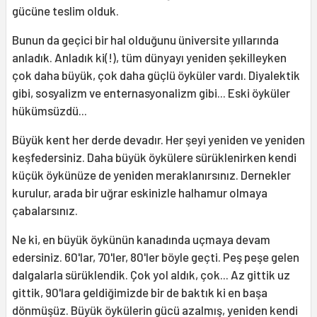
gücüne teslim olduk.
Bunun da geçici bir hal olduğunu üniversite yıllarında
anladık. Anladık ki(!), tüm dünyayı yeniden şekilleyken
çok daha büyük, çok daha güçlü öyküler vardı. Diyalektik
gibi, sosyalizm ve enternasyonalizm gibi... Eski öyküler
hükümsüzdü...
Büyük kent her derde devadır. Her şeyi yeniden ve yeniden
keşfedersiniz. Daha büyük öykülere sürüklenirken kendi
küçük öykünüze de yeniden meraklanırsınız. Dernekler
kurulur, arada bir uğrar eskinizle halhamur olmaya
çabalarsınız.
Ne ki, en büyük öykünün kanadında uçmaya devam
edersiniz. 60'lar, 70'ler, 80'ler böyle geçti. Peş peşe gelen
dalgalarla sürüklendik. Çok yol aldık, çok... Az gittik uz
gittik, 90'lara geldiğimizde bir de baktık ki en başa
dönmüşüz. Büyük öykülerin gücü azalmış, yeniden kendi