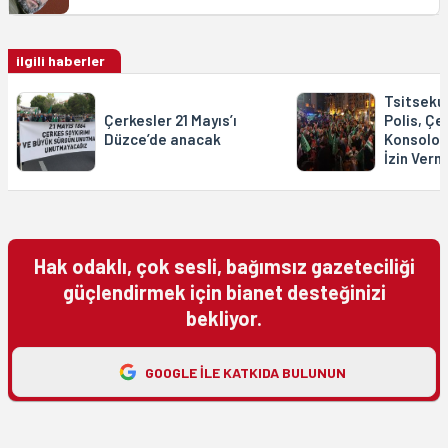
ilgili haberler
Tsitsekun
Çerkesler 21 Mayıs’ı
Polis, Çe
Düzce’de anacak
Konsolos
İzin Verm
Hak odaklı, çok sesli, bağımsız gazeteciliği
güçlendirmek için bianet desteğinizi
bekliyor.
GOOGLE ILE KATKIDA BULUNUN