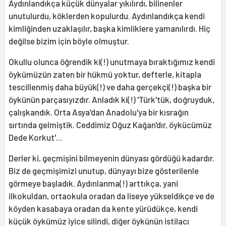
Aydınlandıkça küçük dünyalar yıkılırdı, bilinenler
unutulurdu, köklerden kopulurdu. Aydınlandıkça kendi
kimliğinden uzaklaşılır, başka kimliklere yamanılırdı. Hiç
değilse bizim için böyle olmuştur.
Okullu olunca öğrendik ki(!) unutmaya bıraktığımız kendi
öykümüzün zaten bir hükmü yoktur, defterle, kitapla
tescillenmiş daha büyük(!) ve daha gerçekçi(!) başka bir
öykünün parçasıyızdır. Anladık ki(!) 'Türk'tük, doğruyduk,
çalışkandık. Orta Asya'dan Anadolu'ya bir kısrağın
sırtında gelmiştik. Ceddimiz Oğuz Kağan'dır, öykücümüz
Dede Korkut'...
Derler ki, geçmişini bilmeyenin dünyası gördüğü kadardır.
Biz de geçmişimizi unutup, dünyayı bize gösterilenle
görmeye başladık. Aydınlanma(!) arttıkça, yani
ilkokuldan, ortaokula oradan da liseye yükseldikçe ve de
köyden kasabaya oradan da kente yürüdükçe, kendi
küçük öykümüz iyice silindi, diğer öykünün istilacı