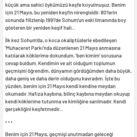
küçük ama sahici öykümüzü keşfe koyulmuşuz. Benim
için 21 Mayıs, bu yeniden keşfin nirengisidir. 80'lerin
sonunda filizlenip 1991'de Sohum'un eski limanında boy
gösteren bir yeniden keşif hali...
İlk kez Sohum'da, o koca okaliptüslerle ebedileşen
'Muhaceret Parkı'nda düzenlenen 21 Mayıs anmasına
katılarak köklerime dokundum, 'ben kimim' sorusuna
cevap buldum. Kendimin ve ait olduğum toplumun
geçmişini öğrendim, dünyamın gördüğümden daha büyük,
daha geniş ve daha derin olduğunu kavradım. İşte bu
yüzden, benim için 21 Mayıs kendi kendine meydan
okumadır. Hafıza kaybına, bilinç kaybına meydan okuyup
kendi köklerime tutunma ve kimliğine sarılmadır. Kendi
gerçekliğini keşfetmedir...
• • •
Benim için 21 Mayıs, geçmişi unutmadan geleceği