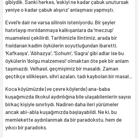
gibiydik. Sanki herkes, 'eskiyi ne kadar çabuk unutursak
yeniye o kadar çabuk alışırız' anlaşması yapmıştı.
Evvel'e dair ne varsa silinsin isteniyordu. Bir şeyler
hatırlayıp mırıldanmaya kalkışanlara da 'meczup'
muamelesi çekilirdi. Tarihimizle ilintimiz, arada bir
fısıldanan kadim öykülerin soyutluğundan ibaretti.
'Kafkasya', 'Abhazya', 'Sohum', 'Gagra' gibi adlar ise bu
öykülerin 'dolgu malzemesi' olmaktan öte pek bir anlam
taşımazdı. Velhasıl, geçmişimiz bir masaldı. Zaman
geçtikçe silikleşen, sihri azalan, tadı kaybolan bir masal...
Koca köyümüzde (ve çevre köylerde) ana-baba
kuşağımızda ilkokul aydınlığına bile ulaşabilenlerin sayısı
birkaç kişiyle sınırlıydı. Nadiren daha ileri yürümeler
ancak abi-abla kuşağımızda başlayabildi. Ne ki, bu
memlekette aydınlanmak da bir paradokstu, hem de
yıkıcı bir paradoks.