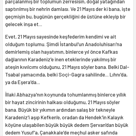
parçalanmış bir toplumun zerresisin, doğal yatağından
saptırılmış bir nehrin damlası. Ve 21 Mayıs der ki bana, işte
geçmişin bu, bugünün gerçekliğini de üstüne ekleyip bir
gelecek inşa et...
Evet, 21 Mayıs sayesinde keşfederim kendimi ve ait
olduğum toplumu. Şimdi İstanbul'un Anadoluhisarı'na
demirlemiş olan hayatımın, binlerce yıl önce Kafkas
dağlarının Karadeniz'e inen eteklerinde yakılmış bir
ateşin kıvılcımı olduğunu, 21 Mayıs söyler bana. Belki Dal-
Tsabal yamacında, belki Soçi-Gagra sahilinde... Lıhnı'da,
ya da Eşera'da...
İllaki Abhazya'nın koynunda tohumlanmış binlerce yıllık
bir hayat zincirinin halkası olduğumu, 21 Mayıs söyler
bana. Büyük bir yıkımın ardından salaş bir tekneyle
Karadeniz'i aşıp Kefken'e, oradan da Hendek'in Kalayık
köyüne ulaşabilen büyük büyük dedem Şervan'dan büyük
dedem Yusuf'a, Çanakkale'de meçhul asker safında