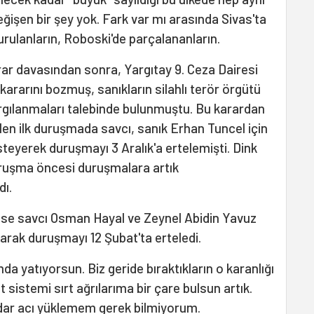
şen bir şey yok. Fark var mı arasında Sivas'ta
urulanların, Roboski'de parçalananların.
rar davasından sonra, Yargıtay 9. Ceza Dairesi
ararını bozmuş, sanıkların silahlı terör örgütü
argılanmaları talebinde bulunmuştu. Bu karardan
ülen ilk duruşmada savcı, sanık Erhan Tuncel için
steyerek duruşmayı 3 Aralık'a ertelemişti. Dink
duruşma öncesi duruşmalara artık
dı.
 ise savcı Osman Hayal ve Zeynel Abidin Yavuz
arak duruşmayı 12 Şubat'ta erteledi.
mda yatıyorsun. Biz geride bıraktıkların o karanlığı
sistemi sırt ağrılarıma bir çare bulsun artık.
dar acı yüklemem gerek bilmiyorum.