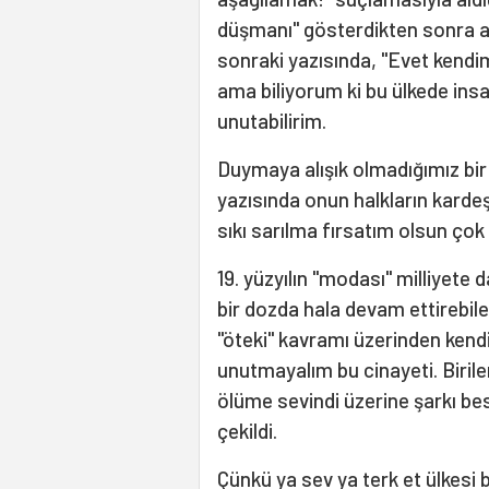
düşmanı'' gösterdikten sonra a
sonraki yazısında, ''Evet kendimi
ama biliyorum ki bu ülkede insa
unutabilirim.
Duymaya alışık olmadığımız bi
yazısında onun halkların kardeş
sıkı sarılma fırsatım olsun çok
19. yüzyılın ''modası'' milliyete
bir dozda hala devam ettirebile
''öteki'' kavramı üzerinden kend
unutmayalım bu cinayeti. Birileri 
ölüme sevindi üzerine şarkı best
çekildi.
Çünkü ya sev ya terk et ülkesi b