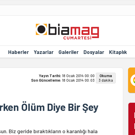
Haberler
Yazarlar
Galeriler
Dosyalar
Kitaplık
Yayın Tarihi:
18 Ocak 2014 00:00
Okuma
Son Güncelleme:
18 Ocak 2014 00:03
3 dakika
ken Ölüm Diye Bir Şey
un. Biz geride bıraktıkların o karanlığı hala