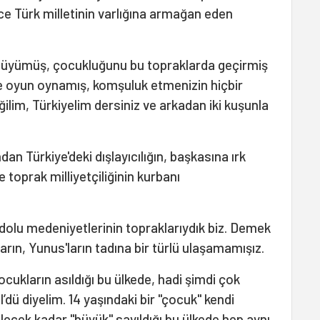
ce Türk milletinin varlığına armağan eden
büyümüş, çocukluğunu bu topraklarda geçirmiş
te oyun oynamış, komşuluk etmenizin hiçbir
ilim, Türkiyelim dersiniz ve arkadan iki kuşunla
dan Türkiye'deki dışlayıcılığın, başkasına ırk
 toprak milliyetçiliğinin kurbanı
adolu medeniyetlerinin topraklarıydık biz. Demek
ların, Yunus'ların tadına bir türlü ulaşamamışız.
cukların asıldığı bu ülkede, hadi şimdi çok
’dü diyelim. 14 yaşındaki bir ''çocuk'' kendi
bilecek kadar ''büyük'' sayıldığı bu ülkede hep aynı