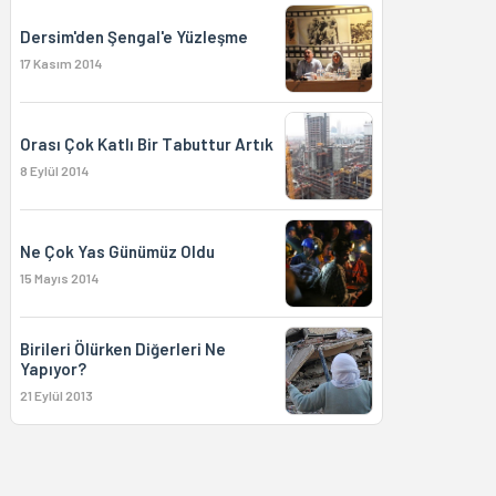
Dersim'den Şengal'e Yüzleşme
17 Kasım 2014
Orası Çok Katlı Bir Tabuttur Artık
8 Eylül 2014
Ne Çok Yas Günümüz Oldu
15 Mayıs 2014
Birileri Ölürken Diğerleri Ne
Yapıyor?
21 Eylül 2013