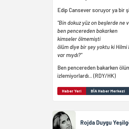
Edip Cansever soruyor ya bir şi
"Bin dokuz yüz on beşlerde ne v
ben pencereden bakarken
kimseler ölmemişti
ölüm diye bir şey yoktu ki Hilmi
var mıydı?"
Ben pencereden bakarken ölüm d
izlemiyorlardı... (RDY/HK)
Haber Yeri
BİA Haber Merkezi
Rojda Duygu Yeşilg