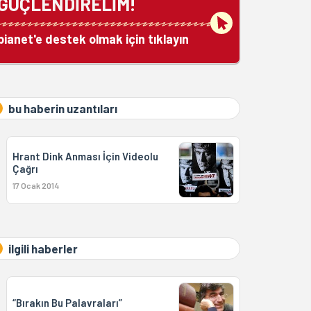
GÜÇLENDİRELİM!
bianet'e destek olmak için tıklayın
bu haberin uzantıları
Hrant Dink Anması İçin Videolu
Çağrı
17 Ocak 2014
ilgili haberler
“Bırakın Bu Palavraları”