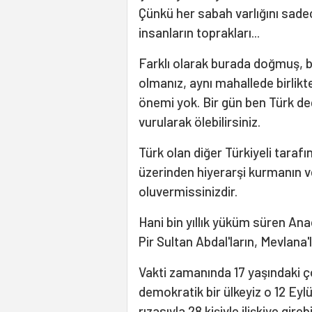
Çünkü her sabah varlığını sade
insanların toprakları...
Farklı olarak burada doğmuş, 
olmanız, aynı mahallede birlik
önemi yok. Bir gün ben Türk değ
vurularak ölebilirsiniz.
Türk olan diğer Türkiyeli tarafın
üzerinden hiyerarşi kurmanın ve
oluvermissinizdir.
Hani bin yıllık yüküm süren An
Pir Sultan Abdal'ların, Mevlana'
Vakti zamanında 17 yaşındaki ço
demokratik bir ülkeyiz o 12 Eylül
rızasıyla 28 kişiyle ilişkiye gire