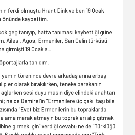
min ferdi olmuştu Hrant Dink ve ben 19 Ocak
un önünde kaybettim.
çok geç tanıyıp, hatta tanıması kaybettiği güne
. Ailesi, Agos, Ermeniler, Sarı Gelin türküsü
 girmişti 19 Ocakla...
röportajlarla tanıdım.
e yemin töreninde devre arkadaşlarına erbaş
ılıp er olarak bırakılırken, teneke barakanın
 ağlarken sesi duyulmasın diye elindeki anahtarı
ne de Demirel'in ''Ermenilere üç çakıl taşı bile
ısında ''Evet biz Ermenilerin bu topraklarda
 ama merak etmeyin bu toprakları alıp gitmek
dibine girmek için'' verdiği cevabı; ne de ''Türklüğü
ığı 6 aylık mahkumiyet sonrasında onu ''Türk