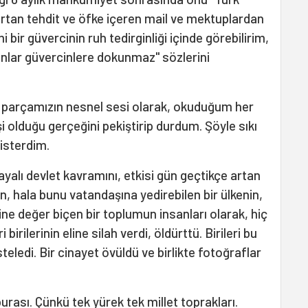
rtan tehdit ve öfke içeren mail ve mektuplardan
 bir güvercinin ruh tedirginliği içinde görebilirim,
nlar güvercinlere dokunmaz'' sözlerini
r parçamızın nesnel sesi olarak, okuduğum her
i olduğu gerçeğini pekiştirip durdum. Şöyle sıkı
 isterdim.
 dayalı devlet kavramını, etkisi gün geçtikçe artan
n, hala bunu vatandaşına yedirebilen bir ülkenin,
ine değer biçen bir toplumun insanları olarak, hiç
birilerinin eline silah verdi, öldürttü. Birileri bu
eledi. Bir cinayet övüldü ve birlikte fotoğraflar
urası. Çünkü tek yürek tek millet toprakları.