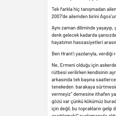
Tek farkla hiç tanışmadan aile
2007'de ailemden birini Agos'
Aynı zaman diliminde yaşayıp, 
denk gelecek kadarda şansızdım
hayatımın hassasiyetleri arasına
Ben Hrant'ı yazılarıyla, verdiği 
Ne, Ermeni olduğu için askerd
rütbesi verilirken kendisinin ayr
arkasında tek başına saatlerce
tenekeden barakaya sürtmesini; 
vermeyiz'' demesine ithafen yaz
gözü var çünkü kökümüz burada
için değil, bu toprakların gelip 
aşağılamak!'' suçlamasıyla ald