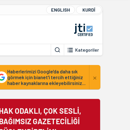
ENGLISH
KURDÎ
Kategoriler
Haberlerimizi Google'da daha sık
×
görmek için bianet'i tercih ettiğiniz
haber kaynaklarına ekleyebilirsiniz...
HAK ODAKLI, ÇOK SESLİ,
BAĞIMSIZ GAZETECİLİĞİ