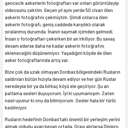
gencecik askerlerin fotoğrafları var onları görüntüleyip
videosunu çektim. Geçen yıl aynı yerde 50 civarı ölen
askerin fotoğrafını çekmiştim. Şimdi onlarca ölen
askerin fotoğrafı, geniş caddede karşılıklı olarak
sıralanmış durumda. İnanın saymak içimden gelmedi.
İnsan o fotoğrafları çekerken bir an irkiliyor. Bu savaş
devam ederse daha ne kadar askerin fotoğrafını
ekleneceğini düşünemiyor. Yaşadığım köyde de ölen
asker fotoğraflarında artış var.
Bize çok da uzak olmayan Donbas bölgesindeki Rusların
saldırıları bütün hızıyla devam ediyor ve her gün Ruslar
neredeyse bir ya da birkaç köyü ele geçiriyor. Şu an
patlama sesleri duyuyorum. İyi ki uyumamışım. Zaten
nasıl uyunur ki onu da bilmiyorum. Sesler hala bir türlü
kesilmiyor.
Rusların hedefinin Donbas’taki önemli bir yerleşim yerini
almak olduğu ayan beyan ortada. Orayı alırlarsa Dinipro