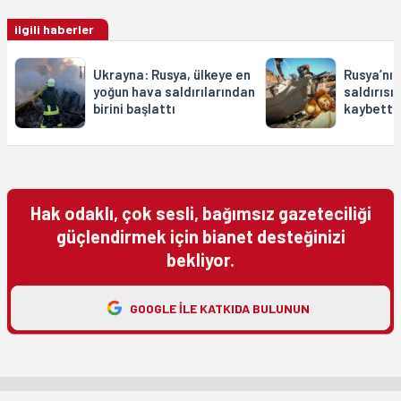
ilgili haberler
Ukrayna: Rusya, ülkeye en
Rusya’nı
yoğun hava saldırılarından
saldırısın
birini başlattı
kaybetti
Hak odaklı, çok sesli, bağımsız gazeteciliği
güçlendirmek için bianet desteğinizi
bekliyor.
GOOGLE ILE KATKIDA BULUNUN