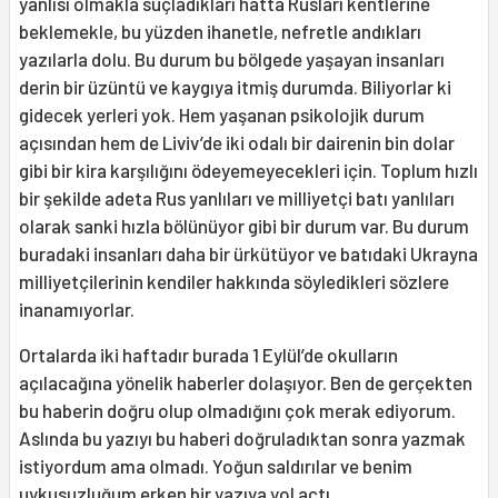
yanlısı olmakla suçladıkları hatta Rusları kentlerine
beklemekle, bu yüzden ihanetle, nefretle andıkları
yazılarla dolu. Bu durum bu bölgede yaşayan insanları
derin bir üzüntü ve kaygıya itmiş durumda. Biliyorlar ki
gidecek yerleri yok. Hem yaşanan psikolojik durum
açısından hem de Liviv’de iki odalı bir dairenin bin dolar
gibi bir kira karşılığını ödeyemeyecekleri için. Toplum hızlı
bir şekilde adeta Rus yanlıları ve milliyetçi batı yanlıları
olarak sanki hızla bölünüyor gibi bir durum var. Bu durum
buradaki insanları daha bir ürkütüyor ve batıdaki Ukrayna
milliyetçilerinin kendiler hakkında söyledikleri sözlere
inanamıyorlar.
Ortalarda iki haftadır burada 1 Eylül’de okulların
açılacağına yönelik haberler dolaşıyor. Ben de gerçekten
bu haberin doğru olup olmadığını çok merak ediyorum.
Aslında bu yazıyı bu haberi doğruladıktan sonra yazmak
istiyordum ama olmadı. Yoğun saldırılar ve benim
uykusuzluğum erken bir yazıya yol açtı.