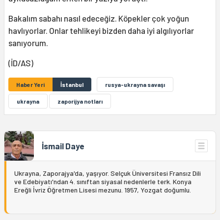
Bakalım sabahı nasıl edeceğiz. Köpekler çok yoğun
havlıyorlar. Onlar tehlikeyi bizden daha iyi algılıyorlar
sanıyorum.
(İD/AS)
Haber Yeri
İstanbul
rusya-ukrayna savaşı
ukrayna
zaporijya notları
İsmail Daye
Ukrayna, Zaporajya'da, yaşıyor. Selçuk Üniversitesi Fransız Dili
ve Edebiyatı'ndan 4. sınıftan siyasal nedenlerle terk. Konya
Ereğli İvriz Öğretmen Lisesi mezunu. 1957, Yozgat doğumlu.