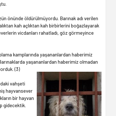
ştu.
ün önünde öldürülmüyordu. Barınak adı verilen
ıktan kah açlıktan kah birbirlerini boğazlayarak
verlerin vicdanları rahatladı, göz görmeyince
plama kamplarında yaşananlardan haberimiz
. Barınaklarda yaşananlardan haberimiz olmadan
orduk. (3)
daki vahşeti
niş hayvansever
akların bir hayvan
p gidecektik.