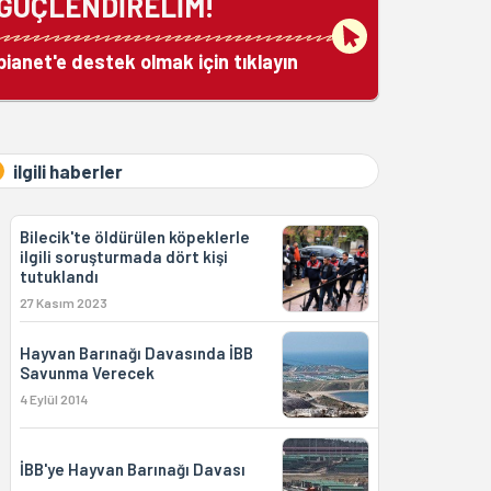
GÜÇLENDİRELİM!
bianet'e destek olmak için tıklayın
ilgili haberler
Bilecik'te öldürülen köpeklerle
ilgili soruşturmada dört kişi
tutuklandı
27 Kasım 2023
Hayvan Barınağı Davasında İBB
Savunma Verecek
4 Eylül 2014
İBB'ye Hayvan Barınağı Davası