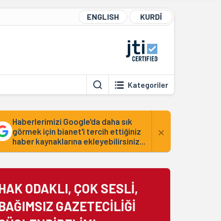
ENGLISH
KURDÎ
Kategoriler
Haberlerimizi Google'da daha sık
×
görmek için bianet'i tercih ettiğiniz
haber kaynaklarına ekleyebilirsiniz...
HAK ODAKLI, ÇOK SESLİ,
BAĞIMSIZ GAZETECİLİĞİ