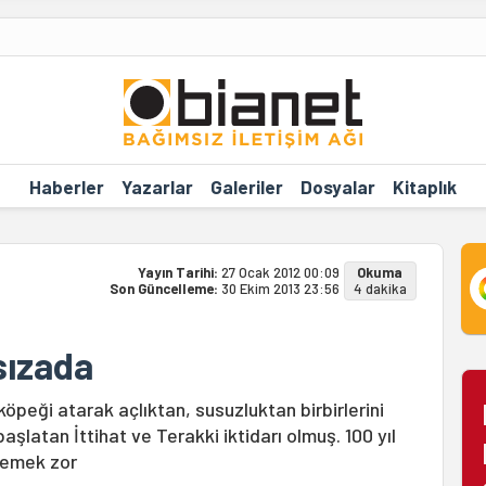
Haberler
Yazarlar
Galeriler
Dosyalar
Kitaplık
Yayın Tarihi:
27 Ocak 2012 00:09
Okuma
Son Güncelleme:
30 Ekim 2013 23:56
4 dakika
sızada
köpeği atarak açlıktan, susuzluktan birbirlerini
latan İttihat ve Terakki iktidarı olmuş. 100 yıl
ylemek zor