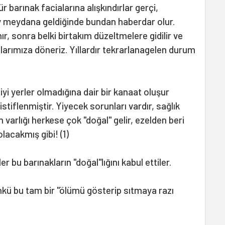
tür barınak facialarına alışkındırlar gerçi,
y meydana geldiğinde bundan haberdar olur.
nır, sonra belki birtakım düzeltmelere gidilir ve
arımıza döneriz. Yıllardır tekrarlanagelen durum
iyi yerler olmadığına dair bir kanaat oluşur
stiflenmiştir. Yiyecek sorunları vardır, sağlık
n varlığı herkese çok "doğal" gelir, ezelden beri
lacakmış gibi! (1)
r bu barınakların "doğal"lığını kabul ettiler.
ünkü bu tam bir "ölümü gösterip sıtmaya razı