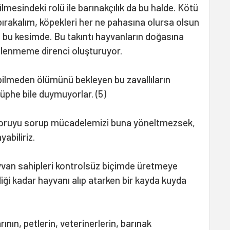
lmesindeki rolü ile barınakçılık da bu halde. Kötü
ra bırakalım, köpekleri her ne pahasına olursa olsun
di bu kesimde. Bu takıntı hayvanların doğasına
llenmeme direnci oluşturuyor.
lmeden ölümünü bekleyen bu zavallıların
şüphe bile duymuyorlar. (5)
soruyu sorup mücadelemizi buna yöneltmezsek,
abiliriz.
 hayvan sahipleri kontrolsüz biçimde üretmeye
iği kadar hayvanı alıp atarken bir kayda kuyda
ının, petlerin, veterinerlerin, barınak