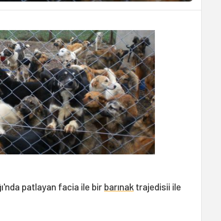
'nda patlayan facia ile bir
barınak
trajedisii ile