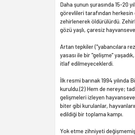
Daha şunun şurasında 15-20 yıl
görevlileri tarafından herkesi
zehirlenerek öldürülürdü. Zehi
gözü yaşlı, çaresiz hayvansever
Artan tepkiler ("yabancılara re
yasası ile bir "gelişme" yaşadık
itlaf edilmeyeceklerdi.
İlk resmi barınak 1994 yılında 
kuruldu.(2) Hem de nereye; tad
gelişmeleri izleyen hayvanseve
biter gibi kurulanlar, hayvanl
edildiği bir toplama kampı.
Yok etme zihniyeti değişmemişti