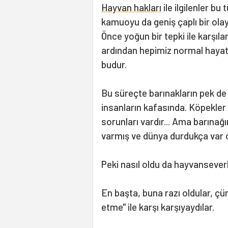
Hayvan hakları
ile ilgilenler bu 
kamuoyu da geniş çaplı bir ola
Önce yoğun bir tepki ile karşıla
ardından hepimiz normal hayatl
budur.
Bu süreçte barınakların pek de 
insanların kafasında. Köpekler i
sorunları vardır... Ama barınağı
varmış ve dünya durdukça var o
Peki nasıl oldu da hayvanseverle
En başta, buna razı oldular, ç
etme" ile karşı karşıyaydılar.