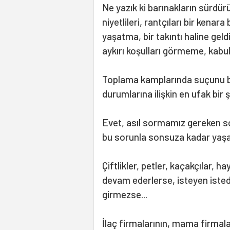
Ne yazık ki barınakların sürdürü
niyetlileri, rantçıları bir kena
yaşatma, bir takıntı haline gel
aykırı koşulları görmeme, kabu
Toplama kamplarında suçunu bi
durumlarına ilişkin en ufak bir 
Evet, asıl sormamız gereken 
bu sorunla sonsuza kadar yaşay
Çiftlikler, petler, kaçakçılar,
devam ederlerse, isteyen isted
girmezse...
İlaç firmalarının, mama firmalar