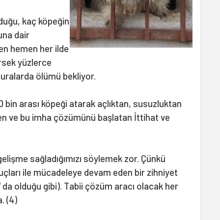
lduğu, kaç köpeğin
una dair
men hemen her ilde
rsek yüzlerce
buralarda ölümü bekliyor.
80 bin arası köpeği atarak açlıktan, susuzluktan
eden ve bu imha çözümünü başlatan İttihat ve
 gelişme sağladığımızı söylemek zor. Çünkü
nuçları ile mücadeleye devam eden bir zihniyet
 da olduğu gibi). Tabii çözüm aracı olacak her
 (4)