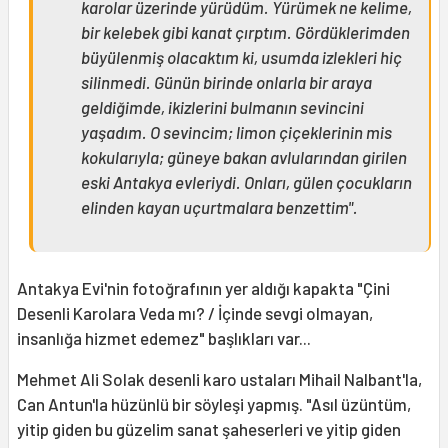
karolar üzerinde yürüdüm. Yürümek ne kelime,
bir kelebek gibi kanat çırptım. Gördüklerimden
büyülenmiş olacaktım ki, usumda izlekleri hiç
silinmedi. Günün birinde onlarla bir araya
geldiğimde, ikizlerini bulmanın sevincini
yaşadım. O sevincim; limon çiçeklerinin mis
kokularıyla; güneye bakan avlularından girilen
eski Antakya evleriydi. Onları, gülen çocukların
elinden kayan uçurtmalara benzettim".
Antakya Evi'nin fotoğrafının yer aldığı kapakta "Çini
Desenli Karolara Veda mı? / İçinde sevgi olmayan,
insanlığa hizmet edemez" başlıkları var...
Mehmet Ali Solak desenli karo ustaları Mihail Nalbant'la,
Can Antun'la hüzünlü bir söyleşi yapmış. "Asıl üzüntüm,
yitip giden bu güzelim sanat şaheserleri ve yitip giden