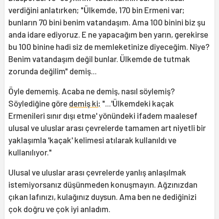
verdiğini anlatırken; "Ülkemde, 170 bin Ermeni var;
bunların 70 bini benim vatandaşım. Ama 100 binini biz şu
anda idare ediyoruz. E ne yapacağım ben yarın, gerekirse
bu 100 binine hadi siz de memleketinize diyeceğim. Niye?
Benim vatandaşım değil bunlar. Ülkemde de tutmak
zorunda değilim" demiş...
Öyle dememiş. Acaba ne demiş, nasıl söylemiş?
Söylediğine göre
demiş ki;
"...'Ülkemdeki kaçak
Ermenileri sınır dışı etme' yönündeki ifadem maalesef
ulusal ve uluslar arası çevrelerde tamamen art niyetli bir
yaklaşımla 'kaçak' kelimesi atılarak kullanıldı ve
kullanılıyor."
Ulusal ve uluslar arası çevrelerde yanlış anlaşılmak
istemiyorsanız düşünmeden konuşmayın. Ağzınızdan
çıkan lafınızı, kulağınız duysun. Ama ben ne dediğinizi
çok doğru ve çok iyi anladım.