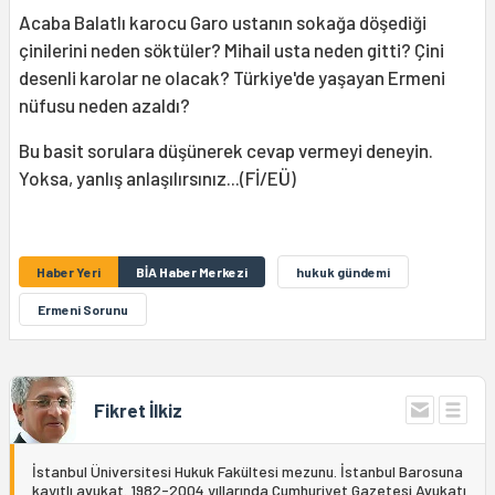
Acaba Balatlı karocu Garo ustanın sokağa döşediği
çinilerini neden söktüler? Mihail usta neden gitti? Çini
desenli karolar ne olacak? Türkiye'de yaşayan Ermeni
nüfusu neden azaldı?
Bu basit sorulara düşünerek cevap vermeyi deneyin.
Yoksa, yanlış anlaşılırsınız...(Fİ/EÜ)
Haber Yeri
BİA Haber Merkezi
hukuk gündemi
Ermeni Sorunu
Fikret İlkiz
İstanbul Üniversitesi Hukuk Fakültesi mezunu. İstanbul Barosuna
kayıtlı avukat. 1982-2004 yıllarında Cumhuriyet Gazetesi Avukatı