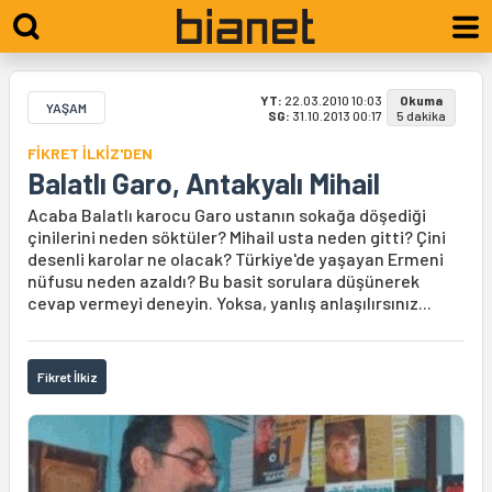
YT:
22.03.2010 10:03
Okuma
YAŞAM
SG:
31.10.2013 00:17
5 dakika
FİKRET İLKİZ'DEN
Balatlı Garo, Antakyalı Mihail
Acaba Balatlı karocu Garo ustanın sokağa döşediği
çinilerini neden söktüler? Mihail usta neden gitti? Çini
desenli karolar ne olacak? Türkiye'de yaşayan Ermeni
nüfusu neden azaldı? Bu basit sorulara düşünerek
cevap vermeyi deneyin. Yoksa, yanlış anlaşılırsınız...
Fikret İlkiz