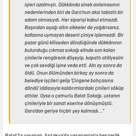
işleri azalmıştı. Dükkânda sinek avlamasının
nedenlerinden biri de Garo'nun aksi tabiatlı bir
adam olmasıydı. Her siparişi kabul etmezdi.
Başından aşağı altın sikkeler de yağdırsanız,
kafasına uymayan deseni çiniye işlemezdi. Bir
pazar günü kiliseden döndüğünde dükkânının
bulunduğu çıkmaz sokağı elinde son kalan
çinilerle rengârenk döşeyip, kapattı atölyesini
ve çok sevdiği işine veda etti. Altı ay sonra da
öldü. Onun ölümünden birkaç ay sonra da
belediye işçileri gelip 'Çingene bohçasına
döndü' iddiasıyla kaldırımlardaki çinileri söküp
attılar. Oysa o çamurlu Balat Sokağı, ustanın
çinileriyle bir sanat eserine dönüşmüştü.
Garo'dan geriye hiçbir şey kalmadı..."
Balat'ta yaşanan, Antakya'da yaşananlarla benzerlik