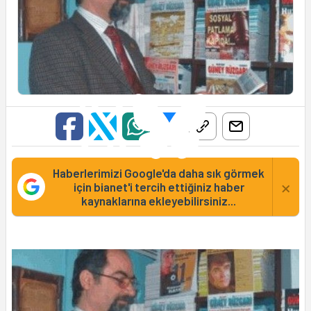
Haberlerimizi Google'da daha sık görmek
×
için bianet'i tercih ettiğiniz haber
kaynaklarına ekleyebilirsiniz...