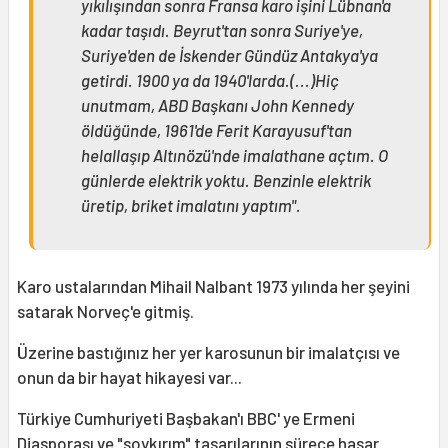
yıkılışından sonra Fransa karo işini Lübnan'a
kadar taşıdı. Beyrut'tan sonra Suriye'ye,
Suriye'den de İskender Gündüz Antakya'ya
getirdi. 1900 ya da 1940'larda.(...)Hiç
unutmam, ABD Başkanı John Kennedy
öldüğünde, 1961'de Ferit Karayusuf'tan
helallaşıp Altınözü'nde imalathane açtım. O
günlerde elektrik yoktu. Benzinle elektrik
üretip, briket imalatını yaptım".
Karo ustalarından Mihail Nalbant 1973 yılında her şeyini
satarak Norveç'e gitmiş.
Üzerine bastığınız her yer karosunun bir imalatçısı ve
onun da bir hayat hikayesi var...
Türkiye Cumhuriyeti Başbakan'ı BBC' ye Ermeni
Diasporası ve "soykırım" tasarılarının sürece hasar