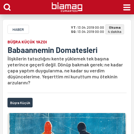
YT:
13.04.2019 00:00
Okuma
HABER
SG:
13.04.2019 00:00
4 dakika
BÜŞRA KÜÇÜK YAZDI
Babaannemin Domatesleri
İlişkilerin tatsızlığını kente yüklemek tek başına
yeterince geçerli değil. Dönüp bakmak gerek; ne kadar
çapa yaptım duygularıma, ne kadar su verdim
düşüncelerime. Yeşerttim mi kuruttum mu ötekinin
arzularını?
Büşra Küçük