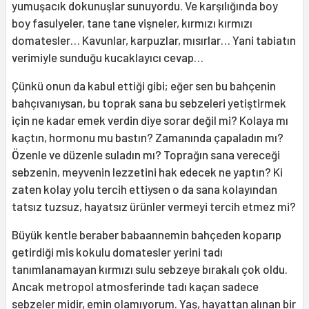
yumuşacık dokunuşlar sunuyordu. Ve karşılığında boy
boy fasulyeler, tane tane vişneler, kırmızı kırmızı
domatesler… Kavunlar, karpuzlar, mısırlar… Yani tabiatın
verimiyle sunduğu kucaklayıcı cevap…
Çünkü onun da kabul ettiği gibi; eğer sen bu bahçenin
bahçıvanıysan, bu toprak sana bu sebzeleri yetiştirmek
için ne kadar emek verdin diye sorar değil mi? Kolaya mı
kaçtın, hormonu mu bastın? Zamanında çapaladın mı?
Özenle ve düzenle suladın mı? Toprağın sana vereceği
sebzenin, meyvenin lezzetini hak edecek ne yaptın? Ki
zaten kolay yolu tercih ettiysen o da sana kolayından
tatsız tuzsuz, hayatsız ürünler vermeyi tercih etmez mi?
Büyük kentle beraber babaannemin bahçeden koparıp
getirdiği mis kokulu domatesler yerini tadı
tanımlanamayan kırmızı sulu sebzeye bırakalı çok oldu.
Ancak metropol atmosferinde tadı kaçan sadece
sebzeler midir, emin olamıyorum. Yaş, hayattan alınan bir