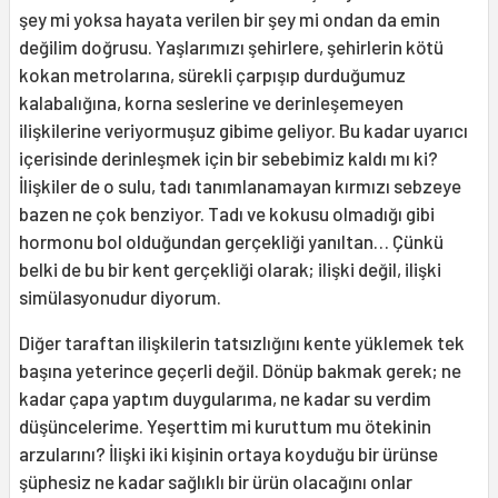
şey mi yoksa hayata verilen bir şey mi ondan da emin
değilim doğrusu. Yaşlarımızı şehirlere, şehirlerin kötü
kokan metrolarına, sürekli çarpışıp durduğumuz
kalabalığına, korna seslerine ve derinleşemeyen
ilişkilerine veriyormuşuz gibime geliyor. Bu kadar uyarıcı
içerisinde derinleşmek için bir sebebimiz kaldı mı ki?
İlişkiler de o sulu, tadı tanımlanamayan kırmızı sebzeye
bazen ne çok benziyor. Tadı ve kokusu olmadığı gibi
hormonu bol olduğundan gerçekliği yanıltan… Çünkü
belki de bu bir kent gerçekliği olarak; ilişki değil, ilişki
simülasyonudur diyorum.
Diğer taraftan ilişkilerin tatsızlığını kente yüklemek tek
başına yeterince geçerli değil. Dönüp bakmak gerek; ne
kadar çapa yaptım duygularıma, ne kadar su verdim
düşüncelerime. Yeşerttim mi kuruttum mu ötekinin
arzularını? İlişki iki kişinin ortaya koyduğu bir ürünse
şüphesiz ne kadar sağlıklı bir ürün olacağını onlar