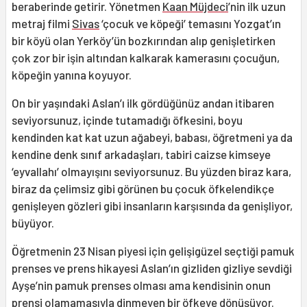
beraberinde getirir. Yönetmen
Kaan Müjdeci
’nin ilk uzun
metraj filmi
Sivas
‘çocuk ve köpeği’ temasını Yozgat’ın
bir köyü olan Yerköy’ün bozkırından alıp genişletirken
çok zor bir işin altından kalkarak kamerasını çocuğun,
köpeğin yanına koyuyor.
On bir yaşındaki Aslan’ı ilk gördüğünüz andan itibaren
seviyorsunuz, içinde tutamadığı öfkesini, boyu
kendinden kat kat uzun ağabeyi, babası, öğretmeni ya da
kendine denk sınıf arkadaşları, tabiri caizse kimseye
‘eyvallahı’ olmayışını seviyorsunuz. Bu yüzden biraz kara,
biraz da çelimsiz gibi görünen bu çocuk öfkelendikçe
genişleyen gözleri gibi insanların karşısında da genişliyor,
büyüyor.
Öğretmenin 23 Nisan piyesi için gelişigüzel seçtiği pamuk
prenses ve prens hikayesi Aslan’ın gizliden gizliye sevdiği
Ayşe’nin pamuk prenses olması ama kendisinin onun
prensi olamamasıyla dinmeyen bir öfkeye dönüşüyor.