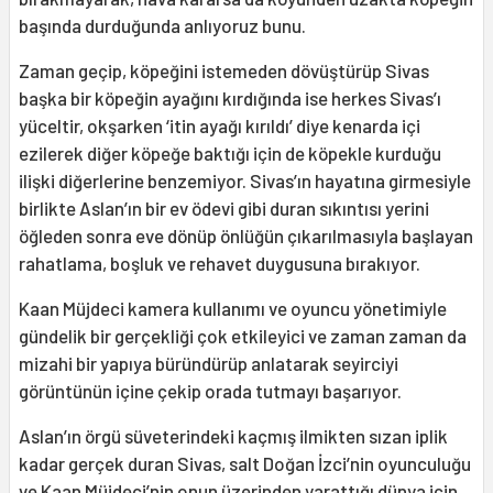
başında durduğunda anlıyoruz bunu.
Zaman geçip, köpeğini istemeden dövüştürüp Sivas
başka bir köpeğin ayağını kırdığında ise herkes Sivas’ı
yüceltir, okşarken ‘itin ayağı kırıldı’ diye kenarda içi
ezilerek diğer köpeğe baktığı için de köpekle kurduğu
ilişki diğerlerine benzemiyor. Sivas’ın hayatına girmesiyle
birlikte Aslan’ın bir ev ödevi gibi duran sıkıntısı yerini
öğleden sonra eve dönüp önlüğün çıkarılmasıyla başlayan
rahatlama, boşluk ve rehavet duygusuna bırakıyor.
Kaan Müjdeci kamera kullanımı ve oyuncu yönetimiyle
gündelik bir gerçekliği çok etkileyici ve zaman zaman da
mizahi bir yapıya büründürüp anlatarak seyirciyi
görüntünün içine çekip orada tutmayı başarıyor.
Aslan’ın örgü süveterindeki kaçmış ilmikten sızan iplik
kadar gerçek duran Sivas, salt Doğan İzci’nin oyunculuğu
ve Kaan Müjdeci’nin onun üzerinden yarattığı dünya için