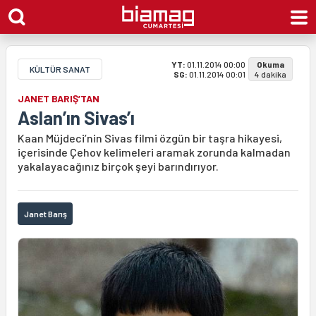
YT:
01.11.2014 00:00
Okuma
KÜLTÜR SANAT
SG:
01.11.2014 00:01
4 dakika
JANET BARIŞ’TAN
Aslan’ın Sivas’ı
Kaan Müjdeci’nin Sivas filmi özgün bir taşra hikayesi,
içerisinde Çehov kelimeleri aramak zorunda kalmadan
yakalayacağınız birçok şeyi barındırıyor.
Janet Barış