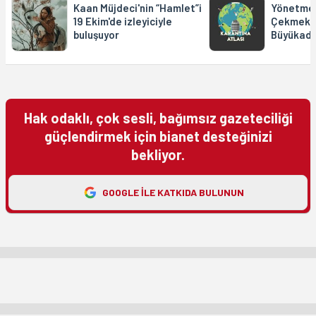
Kaan Müjdeci'nin “Hamlet”i
Yönetmen
19 Ekim'de izleyiciyle
Çekmek İç
buluşuyor
Büyükada
Hak odaklı, çok sesli, bağımsız gazeteciliği
güçlendirmek için bianet desteğinizi
bekliyor.
GOOGLE ILE KATKIDA BULUNUN