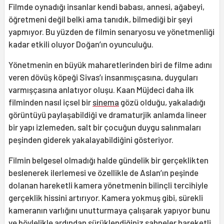
Filmde oynadığı insanlar kendi babası, annesi, ağabeyi,
öğretmeni değil belki ama tanıdık, bilmediği bir şeyi
yapmıyor. Bu yüzden de filmin senaryosu ve yönetmenliği
kadar etkili oluyor Doğan’ın oyunculuğu.
Yönetmenin en büyük maharetlerinden biri de filme adını
veren dövüş köpeği Sivas’ı insanmışçasına, duyguları
varmışçasına anlatıyor oluşu. Kaan Müjdeci daha ilk
filminden nasıl içsel bir
sinema
gözü olduğu, yakaladığı
görüntüyü paylaşabildiği ve dramaturjik anlamda lineer
bir yapı izlemeden, salt bir çocuğun duygu salınmaları
peşinden giderek yakalayabildiğini gösteriyor.
Filmin belgesel olmadığı halde gündelik bir gerçeklikten
beslenerek ilerlemesi ve özellikle de Aslan’ın peşinde
dolanan hareketli kamera yönetmenin bilinçli tercihiyle
gerçeklik hissini artırıyor. Kamera yokmuş gibi, sürekli
kameranın varlığını unutturmaya çalışarak yapıyor bunu
ve böylelikle ardından sürüklendiğiniz sahneler hareketli