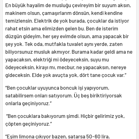
En büyük hayalim de musluğu çevireyim bir suyum aksın,
makinem olsun, çamaşırlarım dönsün, kendi kendine
temizlensin. Elektrik de yok burada, çocuklar da istiyor
rahat etsin ama elimizden gelen bu. Ben de isterim
düzgün gideyim, her şey evimde olsun, ama yapacak bir
şey yok. Tek oda, mutfakla tuvalet aynı yerde, zaten
biliyorsunuz musluk akmıyor. Burama kadar geldi ama ne
yapacaksın, elektriği mi ödeyeceksin, suyu mu
ödeyeceksin, kirayı mı, mecbur, ne yapacaksın, nereye
gideceksin. Elde yok avuçta yok, dört tane çocuk var.”
“Ben çocuklar uyuyunca boncuk işi yapıyorum,
satabilirsem onları satıyorum. Üç beş biriktiriyorsak
onlarla geçiniyoruz.”
“Ben çocuklara bakıyorum şimdi. Hiçbir gelirimiz yok,
çöpten geçiniyoruz.”
“Eşim limona çıkıyor bazen, satarsa 50-60 lira,