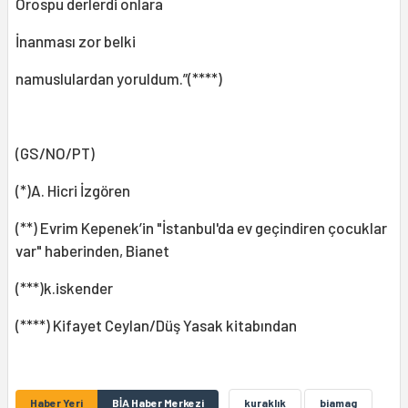
Orospu derlerdi onlara
İnanması zor belki
namuslulardan yoruldum.”(****)
(GS/NO/PT)
(*)A. Hicri İzgören
(**) Evrim Kepenek’in "İstanbul'da ev geçindiren çocuklar
var" haberinden, Bianet
(***)k.iskender
(****) Kifayet Ceylan/Düş Yasak kitabından
Haber Yeri
BİA Haber Merkezi
kuraklık
biamag