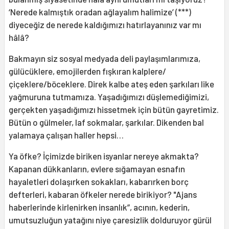
‘Nerede kalmıştık oradan ağlayalım halimize’ (***)
diyeceğiz de nerede kaldığımızı hatırlayanınız var mı
hâlâ?
Bakmayın siz sosyal medyada deli paylaşımlarımıza,
gülücüklere, emojilerden fışkıran kalplere/
çiçeklere/böceklere. Direk kalbe ateş eden şarkıları like
yağmuruna tutmamıza. Yaşadığımızı düşlemediğimizi,
gerçekten yaşadığımızı hissetmek için bütün gayretimiz.
Bütün o gülmeler, laf sokmalar, şarkılar. Dikenden bal
yalamaya çalışan haller hepsi…
Ya öfke? İçimizde biriken isyanlar nereye akmakta?
Kapanan dükkanların, evlere sığamayan esnafın
hayaletleri dolaşırken sokakları, kabarırken borç
defterleri, kabaran öfkeler nerede birikiyor? "Ajans
haberlerinde kirlenirken insanlık”, acının, kederin,
umutsuzluğun yatağını niye çaresizlik dolduruyor gürül