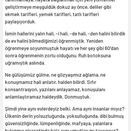
geliştirmeye meşguldük dokuz ay önce, deliler gibi
ekmek tarifleri, yemek tarifleri, tatlı tarifleri
paylaşıyorduk.
İsmin hallerini yalın hali, -i hali, -de hali, -den halini bilirdik
de ev halini bilmediğimizi öğrenmiştik. Yeniden
öğrenmeye soyunmuştuk hayatı ve her şey gibi 60’dan
sonra öğrenmenin zorlu olduğunu. Ruh botoksuna
uğramıştık aslında.
Ne gülüşümüz gülme, ne gözyaşımız ağlama, ne
konuşmamız hali anlatır, halden bilirdi. Sıfır
konsantrasyon, yazılanı anlayamaz, konuşulanı
anlamlaştıramaz haldeydik. Donmuştuk.
Şimdi yine aynı evlerdeyiz belki. Ama aynı insanlar mıyız?
Ülkenin derin yolsuzluğunda, yoksulluğunda, dibi bulmuş
güvensizliğinde, lümpenliğinde, mafyaya, yalanlara
bulanmış siyasetinde hala aynı umutları mı taşıyoruz?