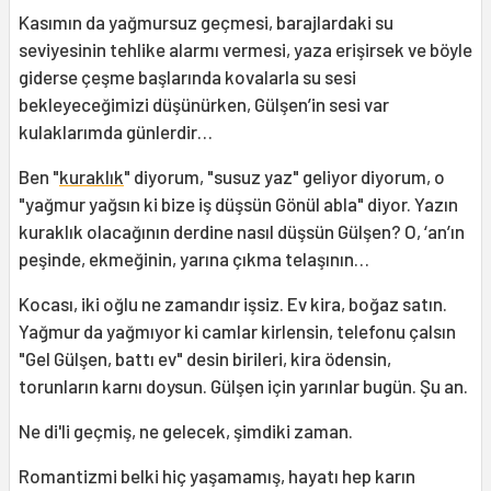
Kasımın da yağmursuz geçmesi, barajlardaki su
seviyesinin tehlike alarmı vermesi, yaza erişirsek ve böyle
giderse çeşme başlarında kovalarla su sesi
bekleyeceğimizi düşünürken, Gülşen’in sesi var
kulaklarımda günlerdir…
Ben "
kuraklık
" diyorum, "susuz yaz" geliyor diyorum, o
"yağmur yağsın ki bize iş düşsün Gönül abla" diyor. Yazın
kuraklık olacağının derdine nasıl düşsün Gülşen? O, ‘an’ın
peşinde, ekmeğinin, yarına çıkma telaşının…
Kocası, iki oğlu ne zamandır işsiz. Ev kira, boğaz satın.
Yağmur da yağmıyor ki camlar kirlensin, telefonu çalsın
"Gel Gülşen, battı ev" desin birileri, kira ödensin,
torunların karnı doysun. Gülşen için yarınlar bugün. Şu an.
Ne di'li geçmiş, ne gelecek, şimdiki zaman.
Romantizmi belki hiç yaşamamış, hayatı hep karın