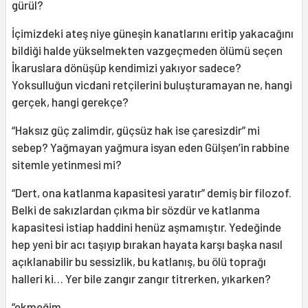
gürül?
İçimizdeki ateş niye güneşin kanatlarını eritip yakacağını
bildiği halde yükselmekten vazgeçmeden ölümü seçen
İkaruslara dönüşüp kendimizi yakıyor sadece?
Yoksulluğun vicdani retçilerini buluşturamayan ne, hangi
gerçek, hangi gerekçe?
“Haksız güç zalimdir, güçsüz hak ise çaresizdir” mi
sebep? Yağmayan yağmura isyan eden Gülşen’in rabbine
sitemle yetinmesi mi?
“Dert, ona katlanma kapasitesi yaratır” demiş bir filozof.
Belki de sakızlardan çıkma bir sözdür ve katlanma
kapasitesi istiap haddini henüz aşmamıştır. Yedeğinde
hep yeni bir acı taşıyıp bırakan hayata karşı başka nasıl
açıklanabilir bu sessizlik, bu katlanış, bu ölü toprağı
halleri ki… Yer bile zangır zangır titrerken, yıkarken?
“ekmeğim