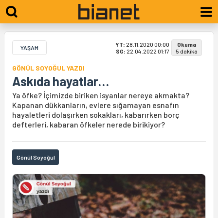
YT:
28.11.2020 00:00
Okuma
YAŞAM
SG:
22.04.2022 01:17
5 dakika
GÖNÜL SOYOĞUL YAZDI
Askıda hayatlar…
Ya öfke? İçimizde biriken isyanlar nereye akmakta?
Kapanan dükkanların, evlere sığamayan esnafın
hayaletleri dolaşırken sokakları, kabarırken borç
defterleri, kabaran öfkeler nerede birikiyor?
Gönül Soyoğul