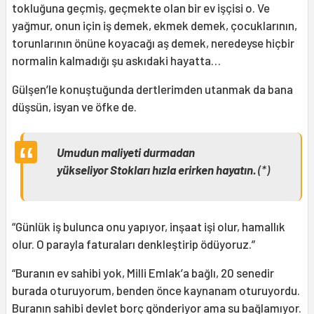
tokluğuna geçmiş, geçmekte olan bir ev işçisi o. Ve
yağmur, onun için iş demek, ekmek demek, çocuklarının,
torunlarının önüne koyacağı aş demek, neredeyse hiçbir
normalin kalmadığı şu askıdaki hayatta…
Gülşen’le konuştuğunda dertlerimden utanmak da bana
düşsün, isyan ve öfke de.
Umudun maliyeti durmadan
yükseliyor
Stokları hızla erirken hayatın.
(*)
“Günlük iş bulunca onu yapıyor, inşaat işi olur, hamallık
olur. O parayla faturaları denkleştirip ödüyoruz.”
“Buranın ev sahibi yok, Milli Emlak’a bağlı, 20 senedir
burada oturuyorum, benden önce kaynanam oturuyordu.
Buranın sahibi devlet borç gönderiyor ama su bağlamıyor.