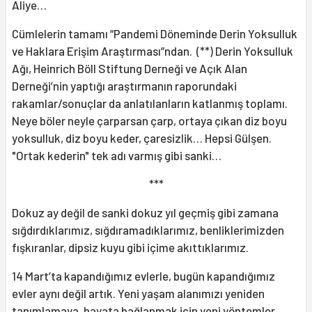
Aliye…
Cümlelerin tamamı “Pandemi Döneminde Derin Yoksulluk
ve Haklara Erişim Araştırması”ndan. (**) Derin Yoksulluk
Ağı, Heinrich Böll Stiftung Derneği ve Açık Alan
Derneği’nin yaptığı araştırmanın raporundaki
rakamlar/sonuçlar da anlatılanların katlanmış toplamı.
Neye böler neyle çarparsan çarp, ortaya çıkan diz boyu
yoksulluk, diz boyu keder, çaresizlik… Hepsi Gülşen.
"Ortak kederin" tek adı varmış gibi sanki…
***
Dokuz ay değil de sanki dokuz yıl geçmiş gibi zamana
sığdırdıklarımız, sığdıramadıklarımız, benliklerimizden
fışkıranlar, dipsiz kuyu gibi içime akıttıklarımız.
14 Mart’ta kapandığımız evlerle, bugün kapandığımız
evler aynı değil artık. Yeni yaşam alanımızı yeniden
tanımlamaya, hayata bağlanmak için yeni yöntemler