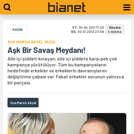
YT:
04.04.2011 17:20
Okuma
KADIN
SG:
30.10.2013 23:59
4 dakika
SUE MARSH AKYEL YAZDI
Aşk Bir Savaş Meydanı!
Aile içi şiddeti kınayan, aile içi şiddete karşı pek çok
kampanya yürütülüyor. Tüm bu kampanyaların
hedefinde erkekler ve erkeklerin davranışlarını
değiştirme çabası var. Fakat erkekler sorunun yalnızca
bir parçası.
Sue Marsh Akyel