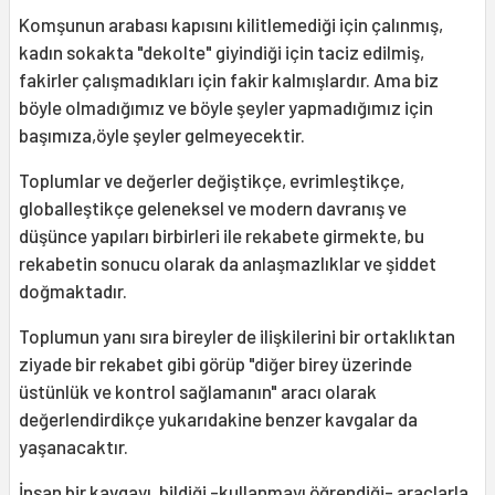
Komşunun arabası kapısını kilitlemediği için çalınmış,
kadın sokakta "dekolte" giyindiği için taciz edilmiş,
fakirler çalışmadıkları için fakir kalmışlardır. Ama biz
böyle olmadığımız ve böyle şeyler yapmadığımız için
başımıza,öyle şeyler gelmeyecektir.
Toplumlar ve değerler değiştikçe, evrimleştikçe,
globalleştikçe geleneksel ve modern davranış ve
düşünce yapıları birbirleri ile rekabete girmekte, bu
rekabetin sonucu olarak da anlaşmazlıklar ve şiddet
doğmaktadır.
Toplumun yanı sıra bireyler de ilişkilerini bir ortaklıktan
ziyade bir rekabet gibi görüp "diğer birey üzerinde
üstünlük ve kontrol sağlamanın" aracı olarak
değerlendirdikçe yukarıdakine benzer kavgalar da
yaşanacaktır.
İnsan bir kavgayı, bildiği -kullanmayı öğrendiği- araçlarla