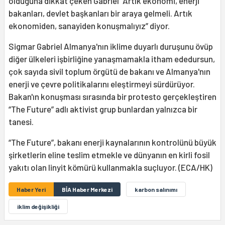
olduğuna dikkat çeken Gabriel “Artık ekonomi, enerji
bakanları, devlet başkanları bir araya gelmeli. Artık
ekonomiden, sanayiden konuşmalıyız” diyor.
Sigmar Gabriel Almanya'nın iklime duyarlı duruşunu övüp
diğer ülkeleri işbirliğine yanaşmamakla itham ededursun,
çok sayıda sivil toplum örgütü de bakanı ve Almanya'nın
enerji ve çevre politikalarını eleştirmeyi sürdürüyor.
Bakan'ın konuşması sırasında bir protesto gerçekleştiren
“The Future” adlı aktivist grup bunlardan yalnızca bir
tanesi.
“The Future”, bakanı enerji kaynalarının kontrolünü büyük
şirketlerin eline teslim etmekle ve dünyanın en kirli fosil
yakıtı olan linyit kömürü kullanmakla suçluyor. (ECA/HK)
Haber Yeri
BİA Haber Merkezi
karbon salınımı
iklim değişikliği