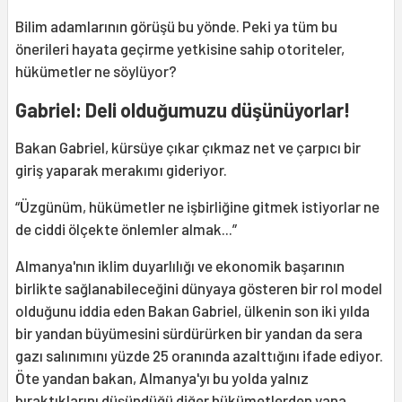
Bilim adamlarının görüşü bu yönde. Peki ya tüm bu
önerileri hayata geçirme yetkisine sahip otoriteler,
hükümetler ne söylüyor?
Gabriel:
Deli oldu
ğ
umuzu d
üşü
n
ü
yorlar!
Bakan Gabriel, kürsüye çıkar çıkmaz net ve çarpıcı bir
giriş yaparak merakımı gideriyor.
“Üzgünüm, hükümetler ne işbirliğine gitmek istiyorlar ne
de ciddi ölçekte önlemler almak...”
Almanya'nın iklim duyarlılığı ve ekonomik başarının
birlikte sağlanabileceğini dünyaya gösteren bir rol model
olduğunu iddia eden Bakan Gabriel, ülkenin son iki yılda
bir yandan büyümesini sürdürürken bir yandan da sera
gazı salınımını yüzde 25 oranında azalttığını ifade ediyor.
Öte yandan bakan, Almanya'yı bu yolda yalnız
bıraktıklarını düşündüğü diğer hükümetlerden yana