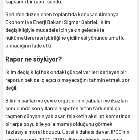
kapsamlı bir rapor sundu.
Berlin'de düzenlenen toplantıda konuşan Almanya
Ekonomi ve Enerji Bakanı Sigmar Gabriel, iklim
değişikliğiyle mücadele için yakın gelecekte
hükümetlerarası işbirliğine gidilmesi yönünde umutlu
olmadığını ifade etti.
Rapor ne s
ö
yl
ü
yor?
İklim değişikliği hakkındaki güncel verileri derleyen bir
raporun pek de iç açıcı olmayacağını tahmin etmek zor
değil.
Bilim insanları ve çevre örgütlerinin çabaları ve ikazları
sonucunda son yıllarda nispeten artan farkındalığa
rağmen dünyanın yaklaşan felaketin aksi istikametinde
bir arpa boyu bile yol almamış olduğunu görmek
fazlasıyla moral bozucu. Üstelik dahası da var. IPCC'nin
raporuna göre 2000-2010 yılları aralığında sera gazı