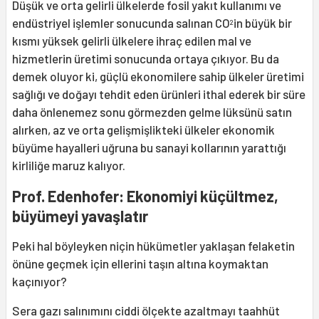
Düşük ve orta gelirli ülkelerde fosil yakıt kullanımı ve
endüstriyel işlemler sonucunda salınan CO
in büyük bir
2
kısmı yüksek gelirli ülkelere ihraç edilen mal ve
hizmetlerin üretimi sonucunda ortaya çıkıyor. Bu da
demek oluyor ki, güçlü ekonomilere sahip ülkeler üretimi
sağlığı ve doğayı tehdit eden ürünleri ithal ederek bir süre
daha önlenemez sonu görmezden gelme lüksünü satın
alırken, az ve orta gelişmişlikteki ülkeler ekonomik
büyüme hayalleri uğruna bu sanayi kollarının yarattığı
kirliliğe maruz kalıyor.
Prof. Edenhofer: E
konomiyi k
üçü
ltmez,
b
ü
y
ü
meyi yava
ş
lat
ı
r
Peki hal böyleyken niçin hükümetler yaklaşan felaketin
önüne geçmek için ellerini taşın altına koymaktan
kaçınıyor?
Sera gazı salınımını ciddi ölçekte azaltmayı taahhüt