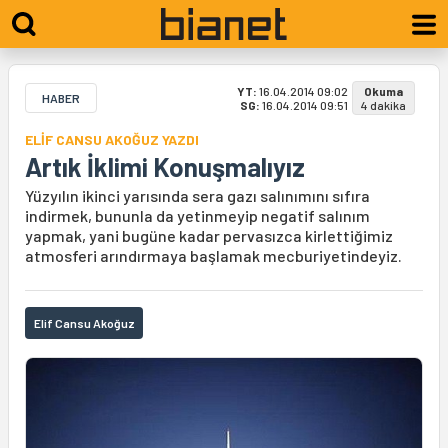
YT:
16.04.2014 09:02
Okuma
HABER
SG:
16.04.2014 09:51
4 dakika
ELİF CANSU AKOĞUZ YAZDI
Artık İklimi Konuşmalıyız
Yüzyılın ikinci yarısında sera gazı salınımını sıfıra
indirmek, bununla da yetinmeyip negatif salınım
yapmak, yani bugüne kadar pervasızca kirlettiğimiz
atmosferi arındırmaya başlamak mecburiyetindeyiz.
Elif Cansu Akoğuz