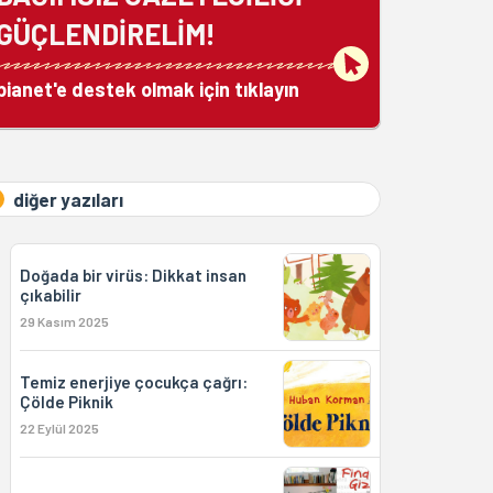
GÜÇLENDİRELİM!
bianet'e destek olmak için tıklayın
diğer yazıları
Doğada bir virüs: Dikkat insan
çıkabilir
29 Kasım 2025
Temiz enerjiye çocukça çağrı:
Çölde Piknik
22 Eylül 2025
Findel Gizemi dijital dünyada