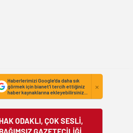
ENGLISH
KURDÎ
Kategoriler
Haberlerimizi Google'da daha sık
×
görmek için bianet'i tercih ettiğiniz
haber kaynaklarına ekleyebilirsiniz...
HAK ODAKLI, ÇOK SESLİ,
BAĞIMSIZ GAZETECİLİĞİ