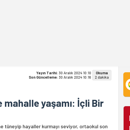
Haberler
Yazarlar
Galeriler
Dosyalar
Kitaplık
Yayın Tarihi:
30 Aralık 2024 10:10
Okuma
Son Güncelleme:
30 Aralık 2024 10:16
2 dakika
 mahalle yaşamı: İçli Bir
ne tüneyip hayaller kurmayı seviyor, ortaokul son