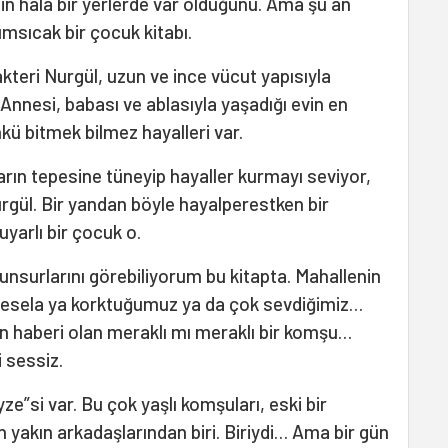
in hâlâ bir yerlerde var olduğunu. Ama şu an
msıcak bir çocuk kitabı.
akteri Nurgül, uzun ve ince vücut yapısıyla
Annesi, babası ve ablasıyla yaşadığı evin en
çünkü bitmek bilmez hayalleri var.
arın tepesine tüneyip hayaller kurmayı seviyor,
rgül. Bir yandan böyle hayalperestken bir
yarlı bir çocuk o.
unsurlarını görebiliyorum bu kitapta. Mahallenin
 mesela ya korktuğumuz ya da çok sevdiğimiz…
n haberi olan meraklı mı meraklı bir komşu…
 sessiz.
e”si var. Bu çok yaşlı komşuları, eski bir
 yakın arkadaşlarından biri. Biriydi… Ama bir gün