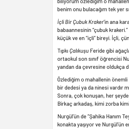
biliyorum özlediğim o mahallen
benim onu bulacağım tek yer sı
İçli Bir Çubuk Kraker
’in ana kar
babaannesinin “çubuk krakeri.” 
küçük ve en “içli” bireyi. İçli, 
Tıpkı
Çalıkuşu
Feride gibi ağaçl
ortaokul son sınıf öğrencisi Nu
yandan da çevresine oldukça du
Özlediğim o mahallenin önemli 
bir dedesi ya da ninesi vardır
Sonra, çok konuşan, her şeyde
Birkaç arkadaş, kimi zorba kimi
Nurgül’ün de “Şahika Hanım Teyz
konakta yaşıyor ve Nurgül’ün en