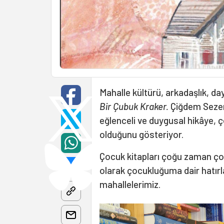
Mahalle kültürü, arkadaşlık, da
Bir Çubuk Kraker.
Çiğdem Sezer’i
eğlenceli ve duygusal hikâye, 
olduğunu gösteriyor.
Çocuk kitapları çoğu zaman ço
olarak çocukluğuma dair hatır
mahallelerimiz.