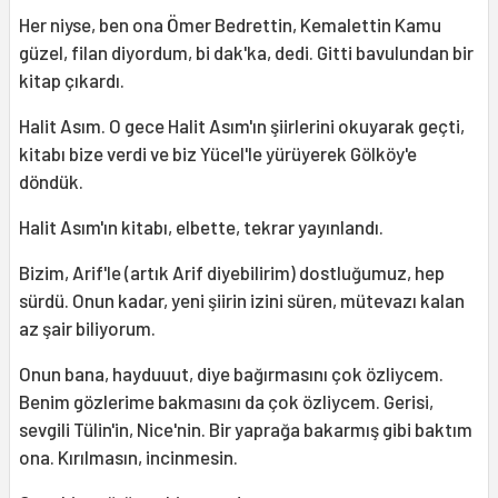
Her niyse, ben ona Ömer Bedrettin, Kemalettin Kamu
güzel, filan diyordum, bi dak'ka, dedi. Gitti bavulundan bir
kitap çıkardı.
Halit Asım. O gece Halit Asım'ın şiirlerini okuyarak geçti,
kitabı bize verdi ve biz Yücel'le yürüyerek Gölköy'e
döndük.
Halit Asım'ın kitabı, elbette, tekrar yayınlandı.
Bizim, Arif'le (artık Arif diyebilirim) dostluğumuz, hep
sürdü. Onun kadar, yeni şiirin izini süren, mütevazı kalan
az şair biliyorum.
Onun bana, hayduuut, diye bağırmasını çok özliycem.
Benim gözlerime bakmasını da çok özliycem. Gerisi,
sevgili Tülin'in, Nice'nin. Bir yaprağa bakarmış gibi baktım
ona. Kırılmasın, incinmesin.