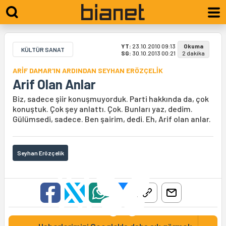
YT:
23.10.2010 09:13
Okuma
KÜLTÜR SANAT
SG:
30.10.2013 00:21
2 dakika
ARİF DAMAR'IN ARDINDAN SEYHAN ERÖZÇELİK
Arif Olan Anlar
Biz, sadece şiir konuşmuyorduk. Parti hakkında da, çok
konuştuk. Çok şey anlattı. Çok. Bunları yaz, dedim.
Gülümsedi, sadece. Ben şairim, dedi. Eh, Arif olan anlar.
Seyhan Erözçelik