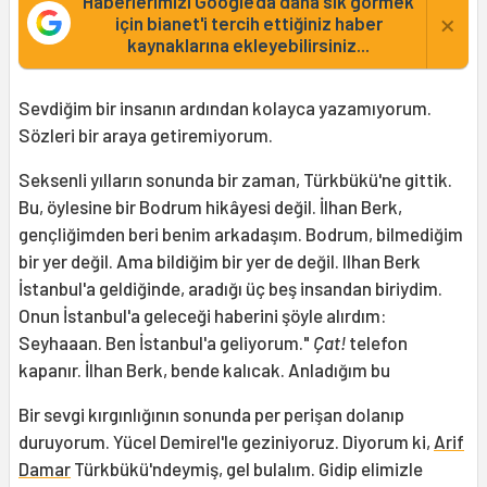
Haberlerimizi Google'da daha sık görmek
×
için bianet'i tercih ettiğiniz haber
kaynaklarına ekleyebilirsiniz...
Sevdiğim bir insanın ardından kolayca yazamıyorum.
Sözleri bir araya getiremiyorum.
Seksenli yılların sonunda bir zaman, Türkbükü'ne gittik.
Bu, öylesine bir Bodrum hikâyesi değil. İlhan Berk,
gençliğimden beri benim arkadaşım. Bodrum, bilmediğim
bir yer değil. Ama bildiğim bir yer de değil. Ilhan Berk
İstanbul'a geldiğinde, aradığı üç beş insandan biriydim.
Onun İstanbul'a geleceği haberini şöyle alırdım:
Seyhaaan. Ben İstanbul'a geliyorum."
Çat!
telefon
kapanır. İlhan Berk, bende kalıcak. Anladığım bu
Bir sevgi kırgınlığının sonunda per perişan dolanıp
duruyorum. Yücel Demirel'le geziniyoruz. Diyorum ki,
Arif
Damar
Türkbükü'ndeymiş, gel bulalım. Gidip elimizle