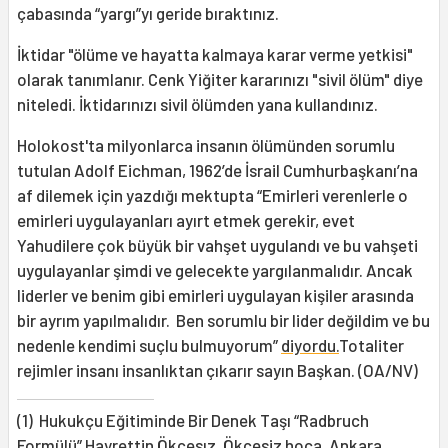
çabasında “yargı”yı geride bıraktınız.
İktidar "ölüme ve hayatta kalmaya karar verme yetkisi"
olarak tanımlanır. Cenk Yiğiter kararınızı "sivil ölüm" diye
niteledi. İktidarınızı sivil ölümden yana kullandınız.
Holokost'ta milyonlarca insanın ölümünden sorumlu
tutulan Adolf Eichman, 1962’de İsrail Cumhurbaşkanı’na
af dilemek için yazdığı mektupta “Emirleri verenlerle o
emirleri uygulayanları ayırt etmek gerekir, evet
Yahudilere çok büyük bir vahşet uygulandı ve bu vahşeti
uygulayanlar şimdi ve gelecekte yargılanmalıdır. Ancak
liderler ve benim gibi emirleri uygulayan kişiler arasında
bir ayrım yapılmalıdır. Ben sorumlu bir lider değildim ve bu
nedenle kendimi suçlu bulmuyorum”
diyordu.
Totaliter
rejimler insanı insanlıktan çıkarır sayın Başkan. (OA/NV)
(1) Hukukçu Eğitiminde Bir Denek Taşı “Radbruch
Formülü” Hayrettin Ökçesız. Ökçesiz hoca, Ankara