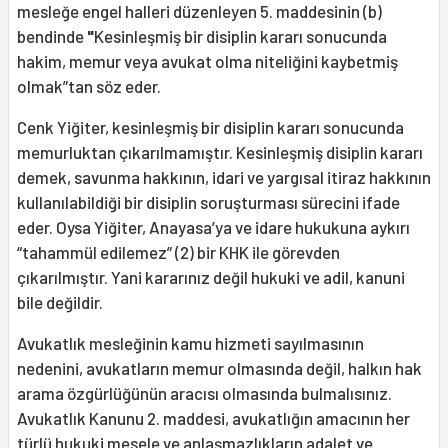
mesleğe engel halleri düzenleyen 5. maddesinin (b)
bendinde
"
Kesinleşmiş bir disiplin kararı sonucunda
hakim, memur veya avukat olma niteliğini kaybetmiş
olmak”tan söz eder.
Cenk Yiğiter, kesinleşmiş bir disiplin kararı sonucunda
memurluktan çıkarılmamıştır. Kesinleşmiş disiplin kararı
demek, savunma hakkının, idari ve yargısal itiraz hakkının
kullanılabildiği bir disiplin soruşturması sürecini ifade
eder. Oysa Yiğiter, Anayasa’ya ve idare hukukuna aykırı
“tahammül edilemez” (2) bir KHK ile görevden
çıkarılmıştır. Yani kararınız değil hukuki ve adil, kanuni
bile değildir.
Avukatlık mesleğinin kamu hizmeti sayılmasının
nedenini, avukatların memur olmasında değil, halkın hak
arama özgürlüğünün aracısı olmasında bulmalısınız.
Avukatlık Kanunu 2. maddesi, avukatlığın amacının her
türlü hukuki mesele ve anlaşmazlıkların adalet ve