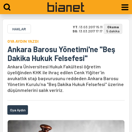
YT:
13.03.2017 15:11
Okuma
HAKLAR
SG:
13.03.2017 17:17
5 dakika
OYA AYDIN YAZDI
Ankara Barosu Yönetimi'ne "Beş
Dakika Hukuk Felsefesi"
Ankara Üniversitesi Hukuk Fakültesi öğretim
üyeliğinden KHK ile ihraç edilen Cenk Yiğiter’in
avukatlık stajı başvurusunu reddeden Ankara Barosu
Yönetim Kurulu’na "Beş Dakika Hukuk Felsefesi" üzerine
düşünmelerini salık veririz.
Oya Aydın