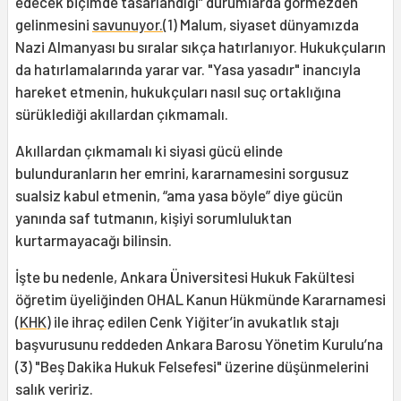
edecek biçimde tasarlandığı” durumlarda görmezden
gelinmesini
savunuyor.
(1) Malum, siyaset dünyamızda
Nazi Almanyası bu sıralar sıkça hatırlanıyor. Hukukçuların
da hatırlamalarında yarar var. "Yasa yasadır" inancıyla
hareket etmenin, hukukçuları nasıl suç ortaklığına
sürüklediği akıllardan çıkmamalı.
Akıllardan çıkmamalı ki siyasi gücü elinde
bulunduranların her emrini, kararnamesini sorgusuz
sualsiz kabul etmenin, “ama yasa böyle” diye gücün
yanında saf tutmanın, kişiyi sorumluluktan
kurtarmayacağı bilinsin.
İşte bu nedenle, Ankara Üniversitesi Hukuk Fakültesi
öğretim üyeliğinden OHAL Kanun Hükmünde Kararnamesi
(
KHK
) ile ihraç edilen Cenk Yiğiter’in avukatlık stajı
başvurusunu reddeden Ankara Barosu Yönetim Kurulu’na
(3) "Beş Dakika Hukuk Felsefesi" üzerine düşünmelerini
salık veririz.