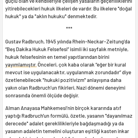
güçlü olan ve kendileriyle çelişen yasaların geçerliliklerini
yitirebilecekleri hukuk ilkeleri de vardır. Bu ilkelere "doğal
hukuk" ya da "aklın hukuku" denmektedir.
***
Gustav Radbruch, 1945 yılında Rhein-Neckar-Zeitung’da
“Beş Dakika Hukuk Felsefesi” isimli iki sayfalık metniyle,
hukuk felsefesinin en temel yapıtlarından birini
yayımlamıştır.
Önceleri, çok kaba olarak “eğer bir kural
mevcut ise uygulanacaktır, uygulanmak zorundadır” diye
özetlenebilecek "hukuki pozitivizm" anlayışına daha
yakın olan Radbruch’un fikirleri, Nazi dönemi deneyimi
sonrasında önemli ölçüde değişir.
Alman Anayasa Mahkemesi’nin birçok kararında atıf
yaptığı Radbruch'un formülü, özetle, yasanın "dayanılmaz
derecede" adalet gereklilikleriyle bağdaşmadığı ya da
yasanın adaletin temelini oluşturan eşitliği kasten inkar