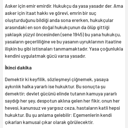
Asker için emir emirdir. Hukukçu da yasa yasadır der. Ama
asker için itaat hakkı ve görevi, emrin bir suç
oluşturduğunu bildiği anda sona ererken, hukukçular
arasındaki en son doğal hukukçunun da ölüp gittiği
yaklaşık yüzyıl öncesinden (sene 1945) bu yana hukukçu,
yasaların geçerliliğine ve bu yasanın uyruklarının itaatine
ilişkin bu gibi istisnaları tanımamaktadır. Yasa çoğunlukla
kendini uygulatmak gücü varsa yasadır.
İkinci dakika
Demektir ki keyfilik, sözleşmeyi çiğnemek, yasaya
aykırılık halka yararlı ise hukuktur. Bu sonuçta şu
demektir; devlet gücünü elinde tutanın kamuya yararlı
saydığı her şey, despotun aklına gelen her fikir, onun her
hevesi, kanunsuz ve yargısız ceza, hastaların katli hepsi
hukuktur. Bu şu anlama gelebilir: Egemenlerin kendi
çıkarları kamusal çıkar olarak görülecektir.