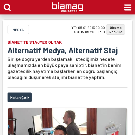
YT:
05.01.2013 00:00
Okuma
MEDYA
SG:
15.09.2015 13:11
3 dakika
BİANET'TE STAJYER OLMAK
Alternatif Medya, Alternatif Staj
Bir işe doğru yerden başlamak, istediğimiz hedefe
ulaşmamızda en büyük paya sahiptir. bianet'in benim
gazetecilik hayatıma başlarken en doğru başlangıç
olacağını düşünerek stajımı bianet'te yaptım.
Hakan Çelik