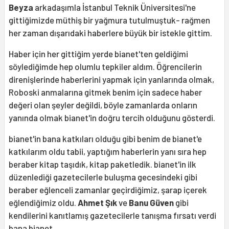
Beyza
arkadaşımla İstanbul Teknik Üniversitesi'ne
gittiğimizde müthiş bir yağmura tutulmuştuk- rağmen
her zaman dışarıdaki haberlere büyük bir istekle gittim.
Haber için her gittiğim yerde bianet'ten geldiğimi
söylediğimde hep olumlu tepkiler aldım. Öğrencilerin
direnişlerinde haberlerini yapmak için yanlarında olmak,
Roboski anmalarına gitmek benim için sadece haber
değeri olan şeyler değildi, böyle zamanlarda onların
yanında olmak bianet'in doğru tercih olduğunu gösterdi.
bianet'in bana katkıları olduğu gibi benim de bianet'e
katkılarım oldu tabii, yaptığım haberlerin yanı sıra hep
beraber kitap taşıdık, kitap paketledik. bianet'in ilk
düzenlediği gazetecilerle buluşma gecesindeki gibi
beraber eğlenceli zamanlar geçirdiğimiz, şarap içerek
eğlendiğimiz oldu.
Ahmet Şık
ve
Banu Güven
gibi
kendilerini kanıtlamış gazetecilerle tanışma fırsatı verdi
bana bianet.