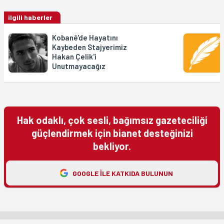
ilgili haberler
Kobanê'de Hayatını
Kaybeden Stajyerimiz
Hakan Çelik'i
Unutmayacağız
Hak odaklı, çok sesli, bağımsız gazeteciliği
güçlendirmek için bianet desteğinizi
bekliyor.
GOOGLE ILE KATKIDA BULUNUN