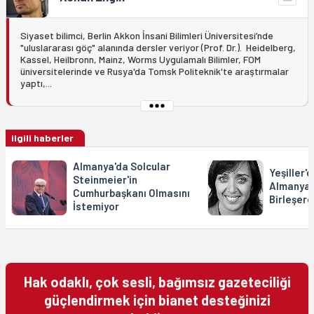
Siyaset bilimci, Berlin Akkon İnsani Bilimleri Üniversitesi’nde
"uluslararası göç" alanında dersler veriyor (Prof. Dr.). Heidelberg,
Kassel, Heilbronn, Mainz, Worms Uygulamalı Bilimler, FOM
üniversitelerinde ve Rusya'da Tomsk Politeknik'te araştırmalar
yaptı,...
ilgili haberler
Almanya'da Solcular
Yeşiller'
Steinmeier'in
Almanya'
Cumhurbaşkanı Olmasını
Birleşerek
İstemiyor
Hak odaklı, çok sesli, bağımsız gazeteciliği
güçlendirmek için bianet desteğinizi