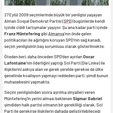
27 Eylül 2009 seçimlerinde büyük bir yenilgisi yaşayan
Alman Sosyal Demokrat Partisi (
SPD
) bugünlerde kendi
içinde ciddi tartışmalar yaşıyor. Şu ana kadar parti içinde
Franz Müntefering
gibi
Almanya
'nın önde gelen
politikacıları ile ağırlığını koruyan SPD'nin sağ kanadı,
seçim yenilgisinin baş sorumlusu olarak gösterilmekte.
Öteden beri, daha önceden SPD'den ayrılan
Oscar
Lafontaine
'nin liderliğini yaptığı Sol Parti (Die Linke) ile
ilişkilerini askıya alan ve gerek yerelde gerekse de ülke
genelinde koalisyon yapmayı reddeden parti, şimdi bunun
muhasebesini yapmakta.
Seçim yenilgisinden sonra ayrılma sinyalleri veren
Müntefering'in yerini alması beklenen
Sigmar Gabriel
şimdiden halk partisi olmanın bir gerekliliği olarak, Sol
Parti ile gerekirse ilişkilerin dahada geliştirilebileceği