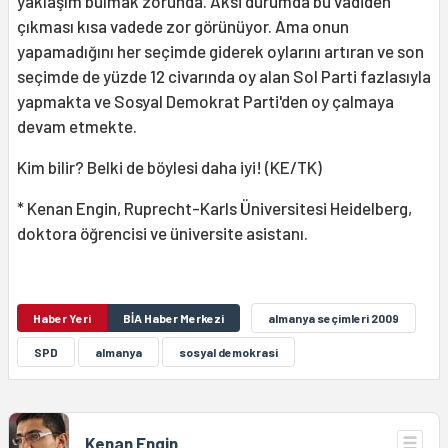
yaklaşım bulmak zorunda. Aksi durumda bu vadiden
çıkması kısa vadede zor görünüyor. Ama onun
yapamadığını her seçimde giderek oylarını artıran ve son
seçimde de yüzde 12 civarında oy alan Sol Parti fazlasıyla
yapmakta ve Sosyal Demokrat Parti'den oy çalmaya
devam etmekte.
Kim bilir? Belki de böylesi daha iyi! (KE/TK)
* Kenan Engin, Ruprecht-Karls Üniversitesi Heidelberg,
doktora öğrencisi ve üniversite asistanı.
Haber Yeri
BİA Haber Merkezi
almanya seçimleri 2009
SPD
almanya
sosyal demokrasi
Kenan Engin