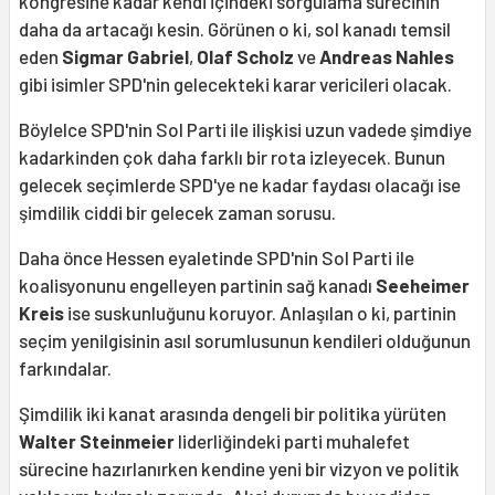
kongresine kadar kendi içindeki sorgulama sürecinin
daha da artacağı kesin. Görünen o ki, sol kanadı temsil
eden
Sigmar Gabriel
,
Olaf Scholz
ve
Andreas Nahles
gibi isimler SPD'nin gelecekteki karar vericileri olacak.
Böylelce SPD'nin Sol Parti ile ilişkisi uzun vadede şimdiye
kadarkinden çok daha farklı bir rota izleyecek. Bunun
gelecek seçimlerde SPD'ye ne kadar faydası olacağı ise
şimdilik ciddi bir gelecek zaman sorusu.
Daha önce Hessen eyaletinde SPD'nin Sol Parti ile
koalisyonunu engelleyen partinin sağ kanadı
Seeheimer
Kreis
ise suskunluğunu koruyor. Anlaşılan o ki, partinin
seçim yenilgisinin asıl sorumlusunun kendileri olduğunun
farkındalar.
Şimdilik iki kanat arasında dengeli bir politika yürüten
Walter Steinmeier
liderliğindeki parti muhalefet
sürecine hazırlanırken kendine yeni bir vizyon ve politik