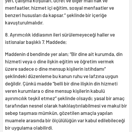
yeri, çalışma koşulları, ücret ve diğer mali hak ve
menfaatler, hizmet içi eğitim, sosyal menfaatler ve
benzeri hususları da kapsar.” şeklinde bir içeriğe
kavuşturulmalıdır.
8. Ayrımcılık iddiasının ileri sürülemeyeceği haller ve
istisnalar başlıklı 7. Maddede;
Maddenin d bendinde yer alan; “Bir dine ait kurumda, din
hizmeti veya o dine ilşkin eğitim ve öğretim vermek
üzere sadece o dine mensup kişilerin istihdamı”
şeklindeki düzenleme bu kanun ruhu ve lafzına uygun
değildir. Çünkü madde “belli bir dine ilişkin din hizmeti
veren kurumlara o dine mensup kişilerin kabulü
ayırımcılık teşkil etmez” şeklinde olsaydı; yasal bir amaç
tarafından nesnel olarak haklılaştırılabilmesi ve makul bir
sebep taşıması mümkün, gözetilen amaçla yapılan
muamele arasında bir ölçülülüğün var kabul edilebileceği
bir uygulama olabilirdi.