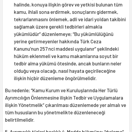
halinde, konuya ilişkin görev ve yetkisi bulunan tüm
kamu, ihlali sona erdirmek, sonuçlarını gidermek,
tekrarlanmasını önlemek, adli ve idari yoldan takibini
sağlamak üzere gerekli tedbirleri almakla
yükümlüdür” düzenlemeye; “Bu yükümlülüğünü
yerine getirmeyenler hakkında Türk Ceza
Kanunu’nun 257 nci maddesi uygulanır” şeklindeki
hüküm eklenmeli ve kamu makamlarına soyut bir
tedbir alma yükümü ötesinde, ancak bunların neler
olduğu veya olacağı, nasıl hayata geçirileceğine
ilişkin hiçbir düzenleme öngörülmelidir.
Bu nedenle; “Kamu Kurum ve Kuruluşlarında Her Türlü
Ayrımcılığın Önlenmesine ilişkin Tedbir ve Uygulamalara
ilişkin Yönetmelik” çıkarılması düzenlemede yer almalı ve
tüm hususların bu yönetmelikte düzenleneceği
belirtilmelidir.
5. Ayrımcılık türleri başlıklı 4. Madde hükmüne; “dışlama”,