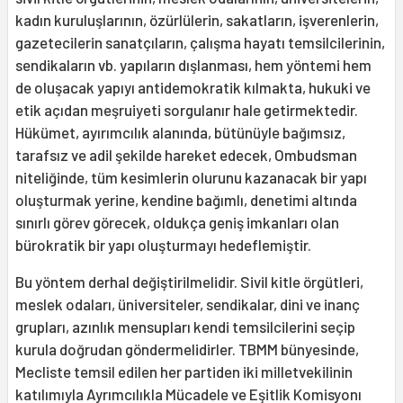
kadın kuruluşlarının, özürlülerin, sakatların, işverenlerin,
gazetecilerin sanatçıların, çalışma hayatı temsilcilerinin,
sendikaların vb. yapıların dışlanması, hem yöntemi hem
de oluşacak yapıyı antidemokratik kılmakta, hukuki ve
etik açıdan meşruiyeti sorgulanır hale getirmektedir.
Hükümet, ayırımcılık alanında, bütünüyle bağımsız,
tarafsız ve adil şekilde hareket edecek, Ombudsman
niteliğinde, tüm kesimlerin olurunu kazanacak bir yapı
oluşturmak yerine, kendine bağımlı, denetimi altında
sınırlı görev görecek, oldukça geniş imkanları olan
bürokratik bir yapı oluşturmayı hedeflemiştir.
Bu yöntem derhal değiştirilmelidir. Sivil kitle örgütleri,
meslek odaları, üniversiteler, sendikalar, dini ve inanç
grupları, azınlık mensupları kendi temsilcilerini seçip
kurula doğrudan göndermelidirler. TBMM bünyesinde,
Mecliste temsil edilen her partiden iki milletvekilinin
katılımıyla Ayrımcılıkla Mücadele ve Eşitlik Komisyonı