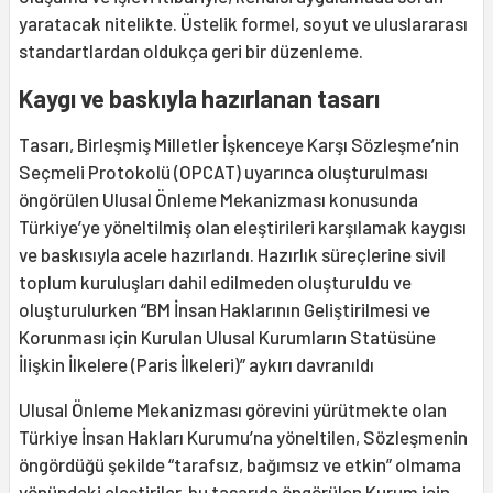
yaratacak nitelikte. Üstelik formel, soyut ve uluslararası
standartlardan oldukça geri bir düzenleme.
Kaygı ve baskıyla hazırlanan tasarı
Tasarı, Birleşmiş Milletler İşkenceye Karşı Sözleşme’nin
Seçmeli Protokolü (OPCAT) uyarınca oluşturulması
öngörülen Ulusal Önleme Mekanizması konusunda
Türkiye’ye yöneltilmiş olan eleştirileri karşılamak kaygısı
ve baskısıyla acele hazırlandı. Hazırlık süreçlerine sivil
toplum kuruluşları dahil edilmeden oluşturuldu ve
oluşturulurken “BM İnsan Haklarının Geliştirilmesi ve
Korunması için Kurulan Ulusal Kurumların Statüsüne
İlişkin İlkelere (Paris İlkeleri)” aykırı davranıldı
Ulusal Önleme Mekanizması görevini yürütmekte olan
Türkiye İnsan Hakları Kurumu’na yöneltilen, Sözleşmenin
öngördüğü şekilde “tarafsız, bağımsız ve etkin” olmama
yönündeki eleştiriler, bu tasarıda öngörülen Kurum için