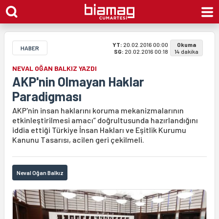
YT:
20.02.2016 00:00
Okuma
HABER
SG:
20.02.2016 00:18
14 dakika
NEVAL OĞAN BALKIZ YAZDI
AKP'nin Olmayan Haklar
Paradigması
AKP'nin insan haklarını koruma mekanizmalarının
etkinleştirilmesi amacı” doğrultusunda hazırlandığını
iddia ettiği Türkiye İnsan Hakları ve Eşitlik Kurumu
Kanunu Tasarısı, acilen geri çekilmeli.
Neval Oğan Balkız