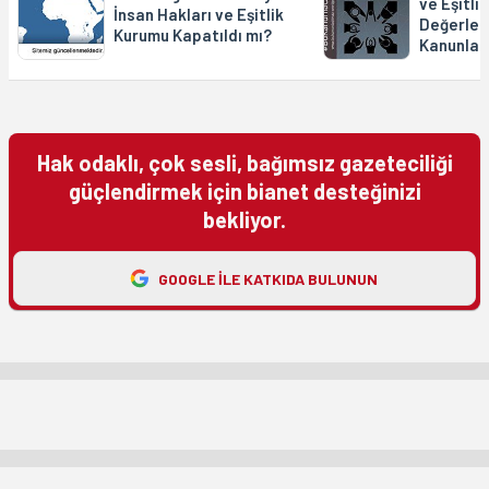
ve Eşitli
İnsan Hakları ve Eşitlik
Değerlen
Kurumu Kapatıldı mı?
Kanunla 
Hak odaklı, çok sesli, bağımsız gazeteciliği
güçlendirmek için bianet desteğinizi
bekliyor.
GOOGLE ILE KATKIDA BULUNUN