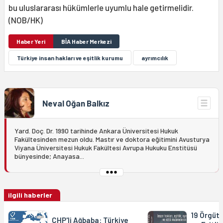
bu uluslararası hükümlerle uyumlu hale getirmelidir.
(NOB/HK)
Haber Yeri
BİA Haber Merkezi
Türkiye insan hakları ve eşitlik kurumu
ayrımcılık
Neval Oğan Balkız
Yard. Doç. Dr. 1990 tarihinde Ankara Üniversitesi Hukuk
Fakültesinden mezun oldu. Mastır ve doktora eğitimini Avusturya
Viyana Üniversitesi Hukuk Fakültesi Avrupa Hukuku Enstitüsü
bünyesinde; Anayasa...
ilgili haberler
19 Örgütt
CHP'li Ağbaba: Türkiye