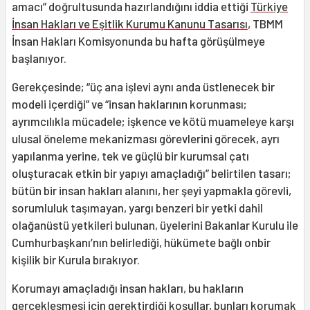
amacı” doğrultusunda hazırlandığını iddia ettiği
Türkiye
İnsan Hakları ve Eşitlik Kurumu Kanunu Tasarısı
, TBMM
İnsan Hakları Komisyonunda bu hafta görüşülmeye
başlanıyor.
Gerekçesinde; “üç ana işlevi aynı anda üstlenecek bir
modeli içerdiği” ve “insan haklarının korunması;
ayrımcılıkla mücadele; işkence ve kötü muameleye karşı
ulusal öneleme mekanizması görevlerini görecek, ayrı
yapılanma yerine, tek ve güçlü bir kurumsal çatı
oluşturacak etkin bir yapıyı amaçladığı” belirtilen tasarı;
bütün bir insan hakları alanını, her şeyi yapmakla görevli,
sorumluluk taşımayan, yargı benzeri bir yetki dahil
olağanüstü yetkileri bulunan, üyelerini Bakanlar Kurulu ile
Cumhurbaşkanı’nın belirlediği, hükümete bağlı onbir
kişilik bir Kurula bırakıyor.
Korumayı amaçladığı insan hakları, bu hakların
gerçekleşmesi için gerektirdiği koşullar, bunları korumak