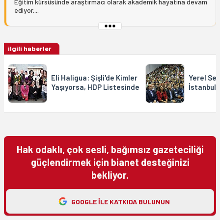
Eğitim kürsüsünde araştırmacı olarak akademik hayatına devam
ediyor....
ilgili haberler
Eli Haligua: Şişli'de Kimler
Yerel Seç
Yaşıyorsa, HDP Listesinde
İstanbul
Hak odaklı, çok sesli, bağımsız gazeteciliği
güçlendirmek için bianet desteğinizi
bekliyor.
GOOGLE ILE KATKIDA BULUNUN