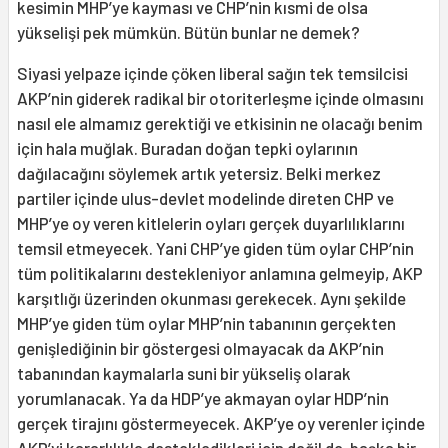
kesimin MHP’ye kayması ve CHP’nin kısmi de olsa
yükselişi pek mümkün. Bütün bunlar ne demek?
Siyasi yelpaze içinde çöken liberal sağın tek temsilcisi
AKP’nin giderek radikal bir otoriterleşme içinde olmasını
nasıl ele almamız gerektiği ve etkisinin ne olacağı benim
için hala muğlak. Buradan doğan tepki oylarının
dağılacağını söylemek artık yetersiz. Belki merkez
partiler içinde ulus-devlet modelinde direten CHP ve
MHP’ye oy veren kitlelerin oyları gerçek duyarlılıklarını
temsil etmeyecek. Yani CHP’ye giden tüm oylar CHP’nin
tüm politikalarını destekleniyor anlamına gelmeyip, AKP
karşıtlığı üzerinden okunması gerekecek. Aynı şekilde
MHP’ye giden tüm oylar MHP’nin tabanının gerçekten
genişlediğinin bir göstergesi olmayacak da AKP’nin
tabanından kaymalarla suni bir yükseliş olarak
yorumlanacak. Ya da HDP’ye akmayan oylar HDP’nin
gerçek tirajını göstermeyecek. AKP’ye oy verenler içinde