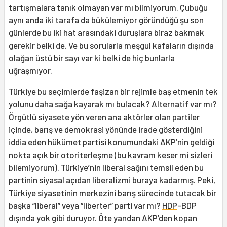
tartışmalara tanık olmayan var mı bilmiyorum. Çubuğu
aynı anda iki tarafa da bükülemiyor göründüğü şu son
günlerde bu iki hat arasındaki duruşlara biraz bakmak
gerekir belki de. Ve bu sorularla meşgul kafaların dışında
olağan üstü bir sayı var ki belki de hiç bunlarla
uğraşmıyor.
Türkiye bu seçimlerde faşizan bir rejimle baş etmenin tek
yolunu daha sağa kayarak mı bulacak? Alternatif var mı?
Örgütlü siyasete yön veren ana aktörler olan partiler
içinde, barış ve demokrasi yönünde irade gösterdiğini
iddia eden hükümet partisi konumundaki AKP’nin geldiği
nokta açık bir otoriterleşme (bu kavram keser mi sizleri
bilemiyorum). Türkiye’nin liberal sağını temsil eden bu
partinin siyasal açıdan liberalizmi buraya kadarmış. Peki,
Türkiye siyasetinin merkezini barış sürecinde tutacak bir
başka “liberal” veya “liberter” parti var mı?
HDP
-BDP
dışında yok gibi duruyor. Öte yandan AKP’den kopan