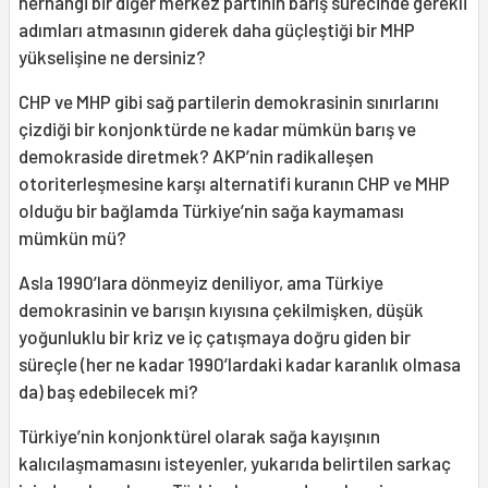
herhangi bir diğer merkez partinin barış sürecinde gerekli
adımları atmasının giderek daha güçleştiği bir MHP
yükselişine ne dersiniz?
CHP ve MHP gibi sağ partilerin demokrasinin sınırlarını
çizdiği bir konjonktürde ne kadar mümkün barış ve
demokraside diretmek? AKP’nin radikalleşen
otoriterleşmesine karşı alternatifi kuranın CHP ve MHP
olduğu bir bağlamda Türkiye’nin sağa kaymaması
mümkün mü?
Asla 1990’lara dönmeyiz deniliyor, ama Türkiye
demokrasinin ve barışın kıyısına çekilmişken, düşük
yoğunluklu bir kriz ve iç çatışmaya doğru giden bir
süreçle (her ne kadar 1990’lardaki kadar karanlık olmasa
da) baş edebilecek mi?
Türkiye’nin konjonktürel olarak sağa kayışının
kalıcılaşmamasını isteyenler, yukarıda belirtilen sarkaç