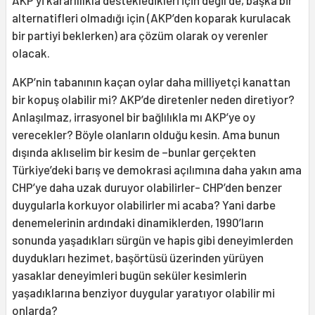
AKP’yi kararlılıkla destekledikleri için değil de, başka bir
alternatifleri olmadığı için (AKP’den koparak kurulacak
bir partiyi beklerken) ara çözüm olarak oy verenler
olacak.
AKP’nin tabanının kaçan oylar daha milliyetçi kanattan
bir kopuş olabilir mi? AKP’de diretenler neden diretiyor?
Anlaşılmaz, irrasyonel bir bağlılıkla mı AKP’ye oy
verecekler? Böyle olanların olduğu kesin. Ama bunun
dışında aklıselim bir kesim de –bunlar gerçekten
Türkiye’deki barış ve demokrasi açılımına daha yakın ama
CHP’ye daha uzak duruyor olabilirler- CHP’den benzer
duygularla korkuyor olabilirler mi acaba? Yani darbe
denemelerinin ardındaki dinamiklerden, 1990’ların
sonunda yaşadıkları sürgün ve hapis gibi deneyimlerden
duydukları hezimet, başörtüsü üzerinden yürüyen
yasaklar deneyimleri bugün seküler kesimlerin
yaşadıklarına benziyor duygular yaratıyor olabilir mi
onlarda?