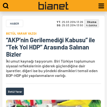
YT:
25.03.2014 13:26
Okuma
HABER
SG:
25.03.2014 13:50
4 dakika
BETÜL YARAR YAZDI
“AKP’nin Gerilemediği Kabusu” ile
“Tek Yol HDP” Arasında Salınan
Bizler
İki umut kaynağı taşıyorum: Biri Türkiye toplumunun
siyasal reflekslerinin giderek güçlendiğine dair
işaretler, diğeri ise bu yöndeki dinamikleri temsil eden
BDP-HDP gibi yapılanmaların varlığı.
Betül Yarar