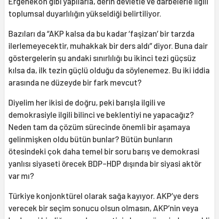
Ergenekon gibi yapılarla, derin devletle ve darbelerle ilgili
toplumsal duyarlılığın yükseldiği belirtiliyor.
Bazıları da “AKP kalsa da bu kadar ‘faşizan’ bir tarzda
ilerlemeyecektir, muhakkak bir ders aldı” diyor. Buna dair
göstergelerin şu andaki sınırlılığı bu ikinci tezi güçsüz
kılsa da, ilk tezin güçlü olduğu da söylenemez. Bu iki iddia
arasında ne düzeyde bir fark mevcut?
Diyelim her ikisi de doğru, peki barışla ilgili ve
demokrasiyle ilgili bilinci ve beklentiyi ne yapacağız?
Neden tam da çözüm sürecinde önemli bir aşamaya
gelinmişken oldu bütün bunlar? Bütün bunların
ötesindeki çok daha temel bir soru barış ve demokrasi
yanlısı siyaseti örecek BDP-HDP dışında bir siyasi aktör
var mı?
Türkiye konjonktürel olarak sağa kayıyor. AKP’ye ders
verecek bir seçim sonucu olsun olmasın, AKP’nin veya