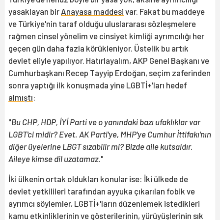
yasaklayan bir
Anayasa maddesi
var. Fakat bu maddeye
ve Türkiye'nin taraf olduğu uluslararası sözleşmelere
rağmen cinsel yönelim ve cinsiyet kimliği ayrımcılığı her
geçen gün daha fazla körükleniyor. Üstelik bu artık
devlet eliyle yapılıyor. Hatırlayalım, AKP Genel Başkanı ve
Cumhurbaşkanı Recep Tayyip Erdoğan, seçim zaferinden
sonra yaptığı ilk konuşmada yine LGBTİ+'ları hedef
almıştı
:
"
Bu CHP, HDP, İYİ Parti ve o yanındaki bazı ufaklıklar var
LGBT'ci midir? Evet. AK Parti'ye, MHP'ye Cumhur İttifakı'nın
diğer üyelerine LBGT sızabilir mi? Bizde aile kutsaldır.
Aileye kimse dil uzatamaz.
"
İki ülkenin ortak oldukları konular ise: İki ülkede de
devlet yetkilileri tarafından ayyuka çıkarılan fobik ve
ayrımcı söylemler, LGBTİ+'ların düzenlemek istedikleri
kamu etkinliklerinin ve gösterilerinin, yürüyüşlerinin sık