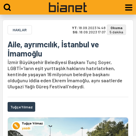
YT:
18.09.2023 14:48
Okuma
HAKLAR
SG:
18.09.2023 17:07
5 dakika
Aile, ayrımcılık, İstanbul ve
İmamoğlu
İzmir Büyükşehir Belediyesi Başkanı Tunç Soyer,
LGBTİ+’ların eşit yurttaşlık haklarını hatırlatırken,
kentinde yaşayan 16 milyonun belediye başkanı
olduğunu iddia eden Ekrem İmamoğlu, aynı saatlerde
Ulugazi Yağlı Güreş Festivali’ndeydi.
Tuğçe Yılmaz