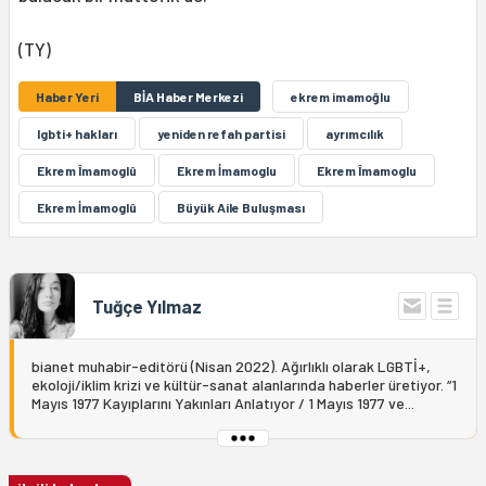
(TY)
Haber Yeri
BİA Haber Merkezi
ekrem imamoğlu
lgbti+ hakları
yeniden refah partisi
ayrımcılık
Ekrem Îmamoglû
Ekrem İmamoglu
Ekrem Îmamoglu
Ekrem İmamoglû
Büyük Aile Buluşması
Tuğçe Yılmaz
bianet muhabir-editörü (Nisan 2022). Ağırlıklı olarak LGBTİ+,
ekoloji/iklim krizi ve kültür-sanat alanlarında haberler üretiyor. “1
Mayıs 1977 Kayıplarını Yakınları Anlatıyor / 1 Mayıs 1977 ve...