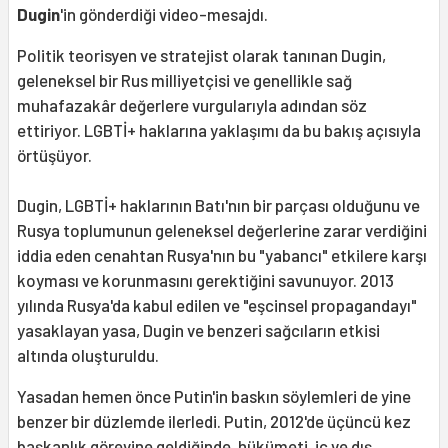
Dugin
'in gönderdiği video-mesajdı.
Politik teorisyen ve stratejist olarak tanınan Dugin,
geleneksel bir Rus milliyetçisi ve genellikle sağ
muhafazakâr değerlere vurgularıyla adından söz
ettiriyor. LGBTİ+ haklarına yaklaşımı da bu bakış açısıyla
örtüşüyor.
Dugin, LGBTİ+ haklarının Batı'nın bir parçası olduğunu ve
Rusya toplumunun geleneksel değerlerine zarar verdiğini
iddia eden cenahtan Rusya'nın bu "yabancı" etkilere karşı
koyması ve korunmasını gerektiğini savunuyor. 2013
yılında Rusya'da kabul edilen ve "eşcinsel propagandayı"
yasaklayan yasa, Dugin ve benzeri sağcıların etkisi
altında oluşturuldu.
Yasadan hemen önce Putin'in baskın söylemleri de yine
benzer bir düzlemde ilerledi. Putin, 2012'de üçüncü kez
başkanlık görevine geldiğinde, hükümeti, iç ve dış