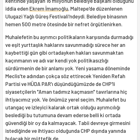
kentinde yaşayan 16 milyonun belediye başkanı olduğunu
iddia eden
Ekrem İmamoğlu
, Maltepe'de düzenlenen
Ulugazi Yağlı Güreş Festivali'ndeydi. Belediye binasının
hemen 500 metre ötesinde bir nefret örgütlenirken.
Muhalefetin bu ayrımcı politikaların karşısında durmadığı
ve eşit yurttaşlık haklarını savunmadığı sürece her an
kaybettiği gün gibi ortadayken hakları savunmaktan
kaçınmanın ve adı var kendi yok politikasızlığı
sürdürmenin de bir anlamı yok. Yeni yasama döneminde
Meclis'te adından çokça söz ettirecek Yeniden Refah
Partisi ve HÜDA PAR'ı düşündüğümüzde de CHP'li
siyasetçilerin "Aman tadımız kaçmasın" tavırlarına hiç
ihtiyacımız yok. Ve önümüz yerel seçim. Muhalefet bu
utangaç ve izleyici kalarak ortak olduğu ayrımcılığı
beslediği bu tutumuna devam ederse belli ki ortada
güvendiği bir oy da kalmayacak. Tabii devreye girmesini
istediğinde ve ihtiyacı olduğunda CHP dışında yanında
bulacak bir müttefik de.