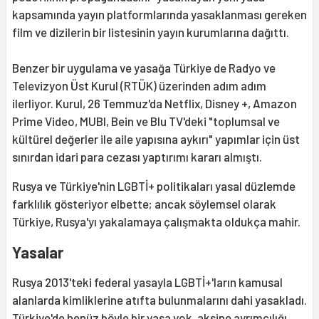
kapsamında yayın platformlarında yasaklanması gereken
film ve dizilerin bir listesinin yayın kurumlarına dağıttı.
Benzer bir uygulama ve yasağa Türkiye de Radyo ve
Televizyon Üst Kurul (RTÜK) üzerinden adım adım
ilerliyor. Kurul, 26 Temmuz'da Netflix, Disney +, Amazon
Prime Video, MUBI, Bein ve Blu TV'deki "toplumsal ve
kültürel değerler ile aile yapısına aykırı" yapımlar için üst
sınırdan idari para cezası yaptırımı kararı almıştı.
Rusya ve Türkiye'nin LGBTİ+ politikaları yasal düzlemde
farklılık gösteriyor elbette; ancak söylemsel olarak
Türkiye, Rusya'yı yakalamaya çalışmakta oldukça mahir.
Yasalar
Rusya 2013'teki federal yasayla LGBTİ+'ların kamusal
alanlarda kimliklerine atıfta bulunmalarını dahi yasakladı.
Türkiye'de henüz böyle bir yasa yok, aksine ayrımcılığı