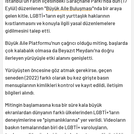
İstanbul'un Fatih ilçesindeki Saraçhane Parkı'nda dün (17
Eylül) düzenlenen "
Büyük Aile Buluşması
"nda bir araya
gelen kitle, LGBTİ+'ların eşit yurttaşlık haklarının
kısıtlanmasını ve konuyla ilgili yasal düzenlemelere
gidilmesini talep etti.
Büyük Aile Platformu'nun çağrıcı olduğu miting, başlarda
çok kalabalık olmasa da Beyazıt Meydanı'na doğru
ilerleyen yürüyüşle etki alanını genişletti.
Yürüyüşten öncesine göz atmak gerekirse, geçen
seneden (2022) farklı olarak bu kez girişte basın
mensuplarının kimlikleri kontrol ve kayıt edildi, iletişim
bilgileri alındı.
Mitingin başlamasına kısa bir süre kala büyük
ekranlardan dünyanın farklı ülkelerinden LGBTİ+'ların
deneyimlerine ve "pişmanlıklarına" yer verildi. Videoların
baskın temalarından biri de LGBTİ+ varoluşların,