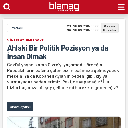
YT:
26.09.2015 00:00
Okuma
YAŞAM
SG:
26.09.2015 00:00
6 dakika
SİNEM AYDINLI YAZDI
Ahlaki Bir Politik Pozisyon ya da
İnsan Olmak
Gezi’yi yaşadık ama Cizre’yi yaşamadık örneğin.
Roboskililerin başına gelen bizim başımıza gelmeyecek
mesela. Ya da Kobanêli Aylan’ın bedeni gibi, kıyıya
vurmayacak bedenlerimiz. Peki, ne yapacağız? İlla
bizim başımıza bir şey gelince mi harekete geçeceğiz?
Sinem Aydınlı