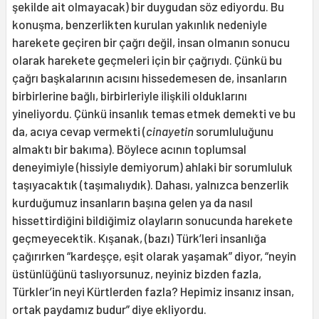
şekilde ait olmayacak) bir duygudan söz ediyordu. Bu
konuşma, benzerlikten kurulan yakınlık nedeniyle
harekete geçiren bir çağrı değil, insan olmanın sonucu
olarak harekete geçmeleri için bir çağrıydı. Çünkü bu
çağrı başkalarının acısını hissedemesen de, insanların
birbirlerine bağlı, birbirleriyle ilişkili olduklarını
yineliyordu. Çünkü insanlık temas etmek demekti ve bu
da, acıya cevap vermekti (
cinayetin
sorumluluğunu
almaktı bir bakıma). Böylece acının toplumsal
deneyimiyle (hissiyle demiyorum) ahlaki bir sorumluluk
taşıyacaktık (taşımalıydık). Dahası, yalnızca benzerlik
kurduğumuz insanların başına gelen ya da nasıl
hissettirdiğini bildiğimiz olayların sonucunda harekete
geçmeyecektik. Kışanak, (bazı) Türk’leri insanlığa
çağırırken “kardeşçe, eşit olarak yaşamak” diyor, “neyin
üstünlüğünü taslıyorsunuz, neyiniz bizden fazla,
Türkler’in neyi Kürtlerden fazla? Hepimiz insanız insan,
ortak paydamız budur” diye ekliyordu.