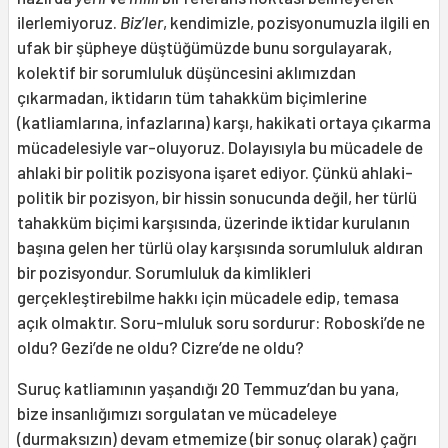
ilerlemiyoruz.
Biz’ler
, kendimizle, pozisyonumuzla ilgili en
ufak bir şüpheye düştüğümüzde bunu sorgulayarak,
kolektif bir sorumluluk düşüncesini aklımızdan
çıkarmadan, iktidarın tüm tahakküm biçimlerine
(katliamlarına, infazlarına) karşı, hakikati ortaya çıkarma
mücadelesiyle var-oluyoruz. Dolayısıyla bu mücadele de
ahlaki bir politik pozisyona işaret ediyor. Çünkü ahlaki-
politik bir pozisyon, bir hissin sonucunda değil, her türlü
tahakküm biçimi karşısında, üzerinde iktidar kurulanın
başına gelen her türlü olay karşısında sorumluluk aldıran
bir pozisyondur. Sorumluluk da kimlikleri
gerçekleştirebilme hakkı için mücadele edip, temasa
açık olmaktır. Soru-mluluk soru sordurur: Roboski’de ne
oldu? Gezi’de ne oldu? Cizre’de ne oldu?
Suruç katliamının yaşandığı 20 Temmuz’dan bu yana,
bize insanlığımızı sorgulatan ve mücadeleye
(durmaksızın) devam etmemize (bir sonuç olarak) çağrı