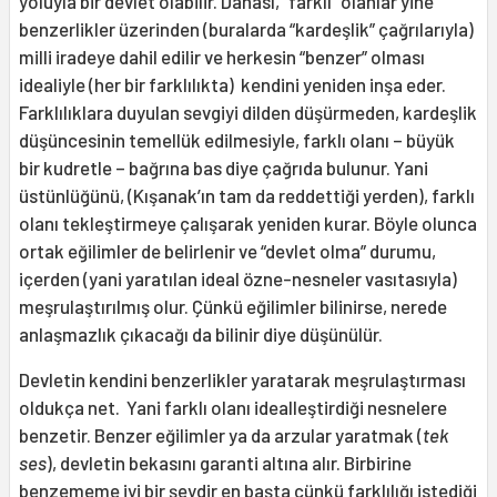
yoluyla bir devlet olabilir. Dahası, “farklı” olanlar yine
benzerlikler üzerinden (buralarda “kardeşlik” çağrılarıyla)
milli iradeye dahil edilir ve herkesin “benzer” olması
idealiyle (her bir farklılıkta) kendini yeniden inşa eder.
Farklılıklara duyulan sevgiyi dilden düşürmeden, kardeşlik
düşüncesinin temellük edilmesiyle, farklı olanı – büyük
bir kudretle – bağrına bas diye çağrıda bulunur. Yani
üstünlüğünü, (Kışanak’ın tam da reddettiği yerden), farklı
olanı tekleştirmeye çalışarak yeniden kurar. Böyle olunca
ortak eğilimler de belirlenir ve “devlet olma” durumu,
içerden (yani yaratılan ideal özne-nesneler vasıtasıyla)
meşrulaştırılmış olur. Çünkü eğilimler bilinirse, nerede
anlaşmazlık çıkacağı da bilinir diye düşünülür.
Devletin kendini benzerlikler yaratarak meşrulaştırması
oldukça net. Yani farklı olanı idealleştirdiği nesnelere
benzetir. Benzer eğilimler ya da arzular yaratmak (
tek
ses
), devletin bekasını garanti altına alır. Birbirine
benzememe iyi bir şeydir en başta çünkü farklılığı istediği