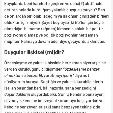
kayıplarda beni harekete geçiren ve daha(?) aktif hale
getiren onlarla kurduğum yakınlık duygusu muydu? Ben
de onlardan biri olabileceğim ya da onlar içimizden birileri
oldukları için miydi? Şayet böyleyse (ki
Biz’ler
için böyle
olmadığını bilmeme rağmen) kimsenin ahlaki bir politik
pozisyonu olamaz ve politik pozisyonlar her zaman
müphem kalmaya devam eder diye geçiyordu aklımdan.
Duygular ilişkisel (mi)dir?
Özdeşleşme ve yakınlık hissinin her zaman hiyerarşik bir
yerden kurulduğunu bildiğimden “
özdeşleşme benzer
olmaktansa benzerlik yaratmayı içerir”
diye not
düşüyorum buraya
.
Seçtiğin ve yakınlık kurabildiklerin
ise, en başından beri, hâlihazırda, sana benzediğini
düşündüklerin
oluyordubelki
.
Sonra kendine benzeyeni
sevmeye, kendine benzeyeni korumaya başlıyordun ve
kendine benzeyenlerle (ki sana benzeyen tekinsiz de