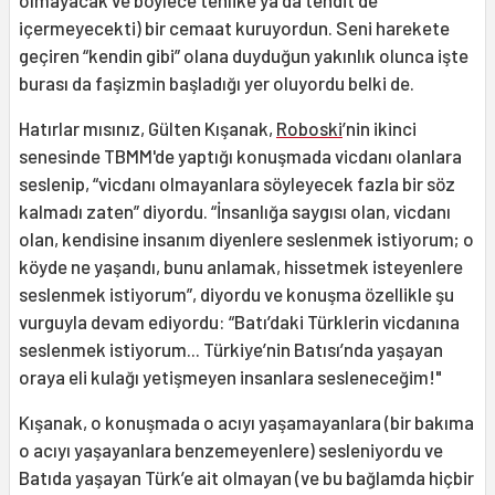
olmayacak ve böylece tehlike ya da tehdit de
içermeyecekti) bir cemaat kuruyordun. Seni harekete
geçiren “kendin gibi” olana duyduğun yakınlık olunca işte
burası da faşizmin başladığı yer oluyordu belki de.
Hatırlar mısınız, Gülten Kışanak,
Roboski
’nin ikinci
senesinde TBMM'de yaptığı konuşmada vicdanı olanlara
seslenip, “vicdanı olmayanlara söyleyecek fazla bir söz
kalmadı zaten” diyordu. “İnsanlığa saygısı olan, vicdanı
olan, kendisine insanım diyenlere seslenmek istiyorum; o
köyde ne yaşandı, bunu anlamak, hissetmek isteyenlere
seslenmek istiyorum”, diyordu ve konuşma özellikle şu
vurguyla devam ediyordu: “Batı’daki Türklerin vicdanına
seslenmek istiyorum... Türkiye’nin Batısı’nda yaşayan
oraya eli kulağı yetişmeyen insanlara sesleneceğim!"
Kışanak, o konuşmada o acıyı yaşamayanlara (bir bakıma
o acıyı yaşayanlara benzemeyenlere) sesleniyordu ve
Batıda yaşayan Türk’e ait olmayan (ve bu bağlamda hiçbir