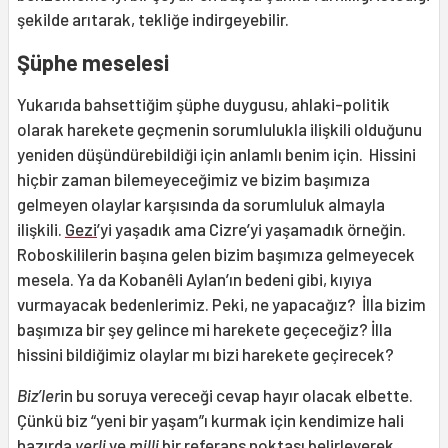
şekilde arıtarak, tekliğe indirgeyebilir.
Şüphe meselesi
Yukarıda bahsettiğim şüphe duygusu, ahlaki-politik
olarak harekete geçmenin sorumlulukla ilişkili olduğunu
yeniden düşündürebildiği için anlamlı benim için. Hissini
hiçbir zaman bilemeyeceğimiz ve bizim başımıza
gelmeyen olaylar karşısında da sorumluluk almayla
ilişkili.
Gezi
’yi yaşadık ama Cizre’yi yaşamadık örneğin.
Roboskililerin başına gelen bizim başımıza gelmeyecek
mesela. Ya da Kobanêli Aylan’ın bedeni gibi, kıyıya
vurmayacak bedenlerimiz. Peki, ne yapacağız? İlla bizim
başımıza bir şey gelince mi harekete geçeceğiz? İlla
hissini bildiğimiz olaylar mı bizi harekete geçirecek?
Biz’ler
in bu soruya vereceği cevap hayır olacak elbette.
Çünkü biz “yeni bir yaşam”ı kurmak için kendimize hali
hazırda
yerli
ve
milli
bir referans noktası belirleyerek