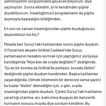
samimiyetimi sorgulamakla geçecek biliyorum
, diye
yazmıştım. Sonra ekledim,
iyi ki kendimden şüphe
duyabiliyorum
. İnsanlığı(mızı) sorgulamanın da şüphe
duymayla başladığını bildiğimden...
En son ne zaman insanlığınızdan şüphe duyduğunuzu
düşündünüz mü hiç?
Mesela ben Suruç’taki katliamdan sonra şüphe duydum.
O Pazartesi akşamı İstiklal Caddesi’nde Suruç
patlamasının hesabını sormak için yaptığımız yürüyüşe
katıldığımda “Niye ben de orada değildim?” dediğimde,
“Şu an bir bomba da İstiklal’de patlasın, burada ölelim”
dediğimde şüphe duydum kendimden. Başka katliamlar
yaşandığında, (ölmek istemenin bir derecesi varsa şayet)
bu kadar “ölelim” demediğim için, o gün, orada
insanlığımdan şüphe duydum. Çünkü Suruç’taki katliamın
yarattığı utanma, acı, kahrolma duygusu bir benzerlik
kurmanın sonucu muydu diye sordum kendime. Bu