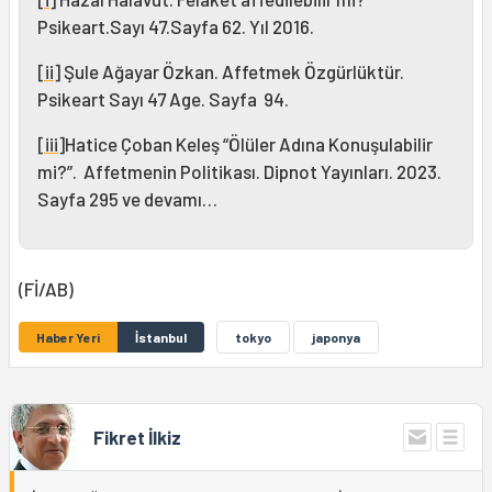
Psikeart.Sayı 47.Sayfa 62. Yıl 2016.
[ii]
Şule Ağayar Özkan. Affetmek Özgürlüktür.
Psikeart Sayı 47 Age. Sayfa 94.
[iii]
Hatice Çoban Keleş “Ölüler Adına Konuşulabilir
mi?”. Affetmenin Politikası. Dipnot Yayınları. 2023.
Sayfa 295 ve devamı…
(Fİ/AB)
Haber Yeri
İstanbul
tokyo
japonya
Fikret İlkiz