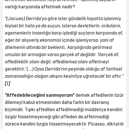
varlığı karşısında affetmek nedir?
"(Jacues) Derrida’ya göre ister gündelik hayatta işlenmiş
kişisel bir hata ya da suçun, isterse devletlerin, orduların,
egemenlerin insanlığa karşı işlediği suçların karşısında af,
eğer bir alışveriş ekonomisi içinde işleniyorsa, yani af
dilemenin altında bir beklenti, karşılığında getirmesi
umulan bir armağan varsa gerçek af değildir. 'Gerçek af,
affedilebilir olanı değil, affedilemez olanı affetmeyi
gerektirir.' (…) Oysa Derrida’nın peşinde olduğu af 'tarihsel
zamansallığın olağan akışını kesintiye uğratacak'
bir aftır."
[i]
"Affedebileceğimi sanmıyorum"
demek affedilenin özür
dilemeyi kabul etmesinden daha farklı bir davranış
biçimidir. Tıpkı affedilen affedilmediği müddetçe kendini
özgür hissetmeyeceği gibi affeden de affetmediği
sürece kendini özgür hissetmeyecektir. Picasso, diktatör