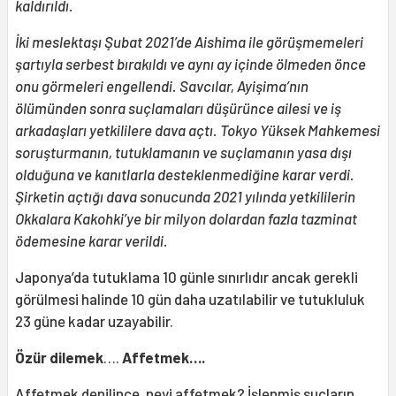
kaldırıldı.
İki meslektaşı Şubat 2021’de Aishima ile görüşmemeleri
şartıyla serbest bırakıldı ve aynı ay içinde ölmeden önce
onu görmeleri engellendi. Savcılar, Ayişima’nın
ölümünden sonra suçlamaları düşürünce ailesi ve iş
arkadaşları yetkililere dava açtı. Tokyo Yüksek Mahkemesi
soruşturmanın, tutuklamanın ve suçlamanın yasa dışı
olduğuna ve kanıtlarla desteklenmediğine karar verdi.
Şirketin açtığı dava sonucunda 2021 yılında yetkililerin
Okkalara Kakohki’ye bir milyon dolardan fazla tazminat
ödemesine karar verildi.
Japonya’da tutuklama 10 günle sınırlıdır ancak gerekli
görülmesi halinde 10 gün daha uzatılabilir ve tutukluluk
23 güne kadar uzayabilir.
Özür dilemek
….
Affetmek….
Affetmek denilince, neyi affetmek? İşlenmiş suçların