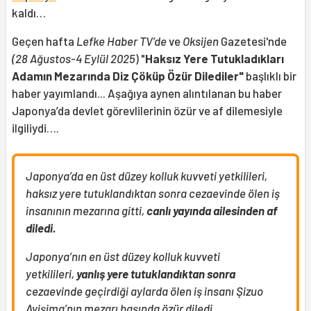
kaldı…
Geçen hafta
Lefke Haber TV’de
ve
Oksijen
Gazetesi'nde
(28 Ağustos-4 Eylül 2025
) "
Haksız Yere Tutukladıkları
Adamın Mezarında Diz Çöküp Özür Dilediler"
başlıklı
bir
haber yayımlandı...
Aşağıya aynen alıntılanan bu
haber
Japonya’da devlet görevlilerinin özür ve af dilemesiyle
ilgiliydi….
Japonya’da en üst düzey kolluk kuvveti yetkilileri,
haksız yere tutuklandıktan sonra cezaevinde ölen iş
insanının mezarına gitti,
canlı yayında ailesinden af
diledi.
Japonya’nın en üst düzey kolluk kuvveti
yetkilileri,
yanlış yere tutuklandıktan sonra
cezaevinde geçirdiği aylarda ölen iş insanı Şizuo
Ayişima’nın mezarı başında özür diledi.