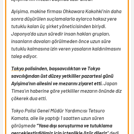
Ayişima, makine firması Ohkawara Kakohki’nin daha
sonra düşürülen suçlamalarla aylarca haksız yere
tutuklu kalan üç şirket yöneticisinden biriydi.
Japonya’da uzun süredir insan hakları grupları,
insanların davaları görülmeden önce uzun süre
tutuklu kalmasına izin veren yasaların kaldırılmasını
talep ediyor.
Tokyo
polisinden, başsavcılıktan ve Tokyo
savcılığından üst düzey yetkililer pazartesi günü
Ayişima’nın ailesini ve mezarını ziyaret etti.
Japan
Times’ın haberine göre yetkililer mezarın önünde diz
çökerek dua etti.
Tokyo Polisi Genel Müdür Yardımcısı Tetsuro
Kamata, aile ile yaptığı 1 saatten uzun süren
görüşmede
“Yasa dışı soruşturma ve tutuklama
gerçekleştirdiğimiz için içtenlikle özür dileriz
” dedi.