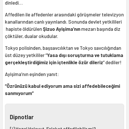
dinledi…
Affedilen ile affedenler arasındaki görüşmeler televizyon
kanallarından canlı yayınlandı. Sonunda devlet yetkilileri
hapiste öldürülen
Şizuo Ayişima’nın
mezarı başında diz
çöktüler, dualar okudular.
Tokyo polisinden, başsavcılıktan ve Tokyo savcılığından
üst düzey yetkililer “
Yasa dışı soruşturma ve tutuklama
gerçekleştirdiğimiz için içtenlikle özür dileriz
” dediler!
Ayişima’nın eşinden yanıt:
“Özrünüzü kabul ediyorum ama sizi affedebileceğimi
sanmıyorum”
Dipnotlar
[i]
Hazal Halavut. Felaket affedilebilir mi?