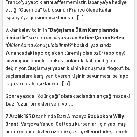
Franco’yu yaptıklarını affetmemiştir. İspanya’ya hediye
ettiği "Guernica" tablosunun Franco ölene kadar
İspanya’ya girişini yasaklamıştır.
[ii]
V. Jankelevitc’in”in
“Bağışlama Ölüm Kamplarında
ölmüştür
” sözünü en başa yazan
Hatice Çoban Keleş
“Ölüler Adına Konuşulabilir mi?”
başlıklı yazısında
Yunancadaki apologia’dan türemiş olan özür (apology)
sözcüğünü önceleri hukuki anlamda kullanıldığına
değiniyor. Suçlamayı yapan kişinin konuşması “logos”, bu
suçlamalara karşı yanıt veren kişinin savunması ise “apo-
logos” olarak açıklanıyor.
[iii]
Sonra yazıda, “özür çağı” olarak adlandırılan çağımızdaki
bazı “özür” örnekleri veriliyor…
7 Aralık 1970
tarihinde Batı Almanya
Başbakanı Willy
Brant,
Varşova Yahudi Gettosu kurbanları için yapılmış
anıtın önünde dizleri üzerine çöktü, ellerini birleştirerek