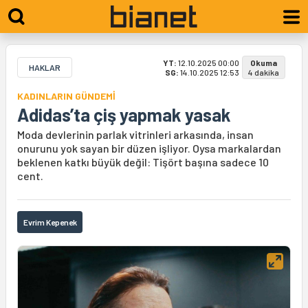
YT:
12.10.2025 00:00
Okuma
HAKLAR
SG:
14.10.2025 12:53
4 dakika
KADINLARIN GÜNDEMİ
Adidas’ta çiş yapmak yasak
Moda devlerinin parlak vitrinleri arkasında, insan
onurunu yok sayan bir düzen işliyor. Oysa markalardan
beklenen katkı büyük değil: Tişört başına sadece 10
cent.
Evrim Kepenek