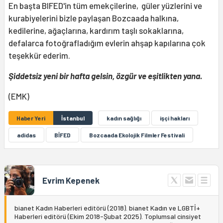
En başta BIFED'in tüm emekçilerine, güler yüzlerini ve
kurabiyelerini bizle paylaşan Bozcaada halkına,
kedilerine, ağaçlarına, kardırım taşlı sokaklarına,
defalarca fotoğrafladığım evlerin ahşap kapılarına çok
teşekkür ederim.
Şiddetsiz yeni bir hafta gelsin, özgür ve eşitlikten yana.
(EMK)
Haber Yeri
İstanbul
kadın sağlığı
işçi hakları
adidas
BİFED
Bozcaada Ekolojik Filmler Festivali
Evrim Kepenek
bianet Kadın Haberleri editörü (2018). bianet Kadın ve LGBTİ+
Haberleri editörü (Ekim 2018-Şubat 2025). Toplumsal cinsiyet