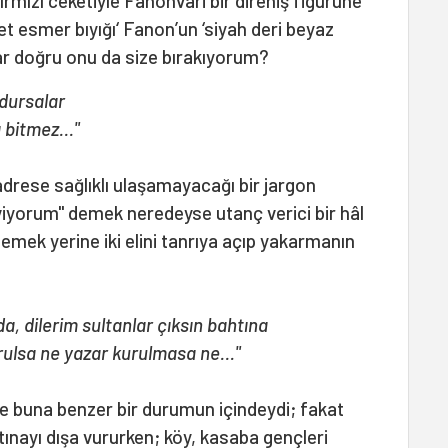
kırmızı ceketiyle Fanonvari bir direniş figürüne
et esmer bıyığı‘ Fanon’un ‘siyah deri beyaz
r doğru onu da size bırakıyorum?
urdursalar
 bitmez..."
adrese sağlıklı ulaşamayacağı bir jargon
eviyorum" demek neredeyse utanç verici bir hâl
" demek yerine iki elini tanrıya açıp yakarmanın
a, dilerim sultanlar çıksın bahtına
urulsa ne yazar kurulmasa ne…"
e buna benzer bir durumun içindeydi; fakat
rtınayı dışa vururken; köy, kasaba gençleri