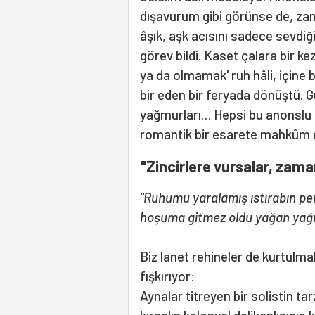
dışavurum gibi görünse de, zam
âşık, aşk acısını sadece sevdi
görev bildi. Kaset çalara bir ke
ya da olmamak' ruh hâli, içine bo
bir eden bir feryada dönüştü. G
yağmurları… Hepsi bu anonslu 
romantik bir esarete mahkûm e
"Zincirlere vursalar, zama
"Ruhumu yaralamış ıstırabın p
hoşuma gitmez oldu yağan yağ
Biz lanet rehineler de kurtulma
fışkırıyor:
Aynalar titreyen bir solistin tar