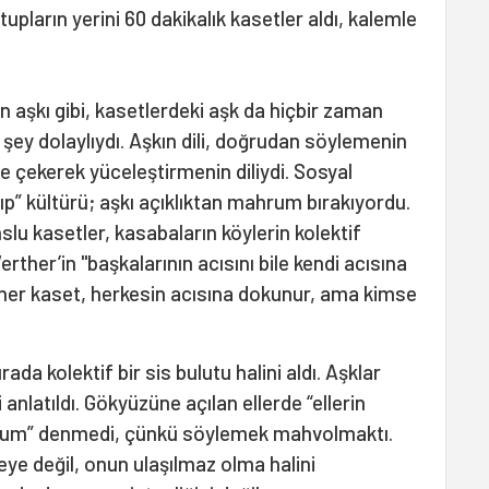
tupların yerini 60 dakikalık kasetler aldı, kalemle
 aşkı gibi, kasetlerdeki aşk da hiçbir zaman
ey dolaylıydı. Aşkın dili, doğrudan söylemenin
le çekerek yüceleştirmenin diliydi. Sosyal
ıp” kültürü; aşkı açıklıktan mahrum bırakıyordu.
slu kasetler, kasabaların köylerin kolektif
Werther’in "başkalarının acısını bile kendi acısına
 her kaset, herkesin acısına dokunur, ama kimse
rada kolektif bir sis bulutu halini aldı. Aşklar
latıldı. Gökyüzüne açılan ellerde “ellerin
iyorum” denmedi, çünkü söylemek mahvolmaktı.
ye değil, onun ulaşılmaz olma halini