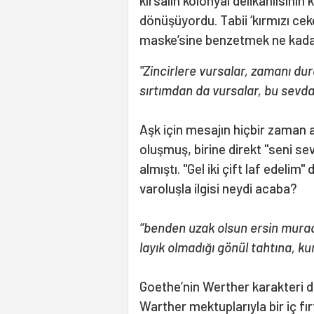
kırsalın kolonyal delikanlısının 
dönüşüyordu. Tabii ‘kırmızı cek
maske’sine benzetmek ne kada
"Zincirlere vursalar, zamanı d
sırtımdan da vursalar, bu sevda
Aşk için mesajın hiçbir zaman 
oluşmuş, birine direkt "seni s
almıştı. "Gel iki çift laf edelim
varoluşla ilgisi neydi acaba?
‘‘benden uzak olsun ersin murad
layık olmadığı gönül tahtına, k
Goethe’nin Werther karakteri d
Warther mektuplarıyla bir iç fı