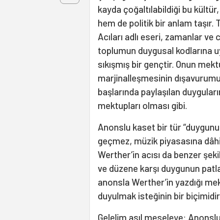
kayda çoğaltılabildiği bu kült
hem de politik bir anlam taşır
Acıları adlı eseri, zamanlar ve
toplumun duygusal kodlarına u
sıkışmış bir gençtir. Onun mektu
marjinalleşmesinin dışavurumud
başlarında paylaşılan duyguları
mektupları olması gibi.
Anonslu kaset bir tür “duygunu
geçmez, müzik piyasasına dâhil
Werther’in acısı da benzer şekil
ve düzene karşı duygunun patlam
anonsla Werther’in yazdığı mek
duyulmak isteğinin bir biçimidir
Gelelim asıl meseleye: Anonsl