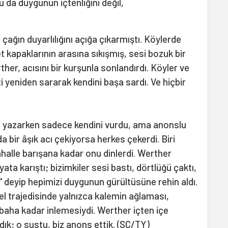
 da duygunun içtenliğini değil,
 çağın duyarlılığını açığa çıkarmıştı. Köylerde
t kapaklarının arasına sıkışmış, sesi bozuk bir
her, acısını bir kurşunla sonlandırdı. Köyler ve
 yeniden sararak kendini başa sardı. Ve hiçbir
.
 yazarken sadece kendini vurdu, ama anonslu
a bir âşık acı çekiyorsa herkes çekerdi. Biri
alle barışana kadar onu dinlerdi. Werther
a karıştı; bizimkiler sesi bastı, dörtlüğü çaktı,
n" deyip hepimizi duygunun gürültüsüne rehin aldı.
sel trajedisinde yalnızca kalemin ağlaması,
abaha kadar inlemesiydi. Werther içten içe
ık; o sustu, biz anons ettik. (SÇ/TY)