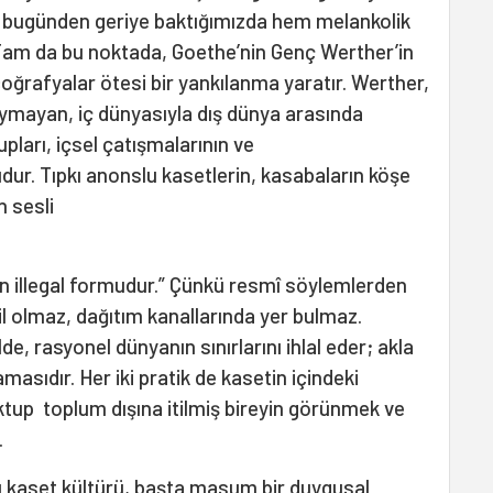
ür, bugünden geriye baktığımızda hem melankolik
. Tam da bu noktada, Goethe’nin Genç Werther’in
 coğrafyalar ötesi bir yankılanma yaratır. Werther,
ymayan, iç dünyasıyla dış dünya arasında
pları, içsel çatışmalarının ve
ur. Tıpkı anonslu kasetlerin, kasabaların köşe
n sesli
n illegal formudur.” Çünkü resmî söylemlerden
 olmaz, dağıtım kanallarında yer bulmaz.
de, rasyonel dünyanın sınırlarını ihlal eder; akla
asıdır. Her iki pratik de kasetin içindeki
tup toplum dışına itilmiş bireyin görünmek ve
.
u kaset kültürü, başta masum bir duygusal