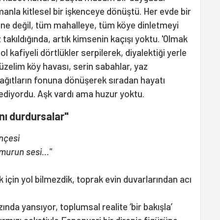
anla kitlesel bir işkenceye dönüştü. Her evde bir
ğine değil, tüm mahalleye, tüm köye dinletmeyi
z takıldığında, artık kimsenin kaçışı yoktu. 'Olmak
l kafiyeli dörtlükler serpilerek, diyalektiği yerle
üzelim köy havası, serin sabahlar, yaz
ağıtların fonuna dönüşerek sıradan hayatı
diyordu. Aşk vardı ama huzur yoktu.
nı durdursalar"
ençesi
murun sesi..."
k için yol bilmezdik, toprak evin duvarlarından acı
zında yansıyor, toplumsal realite ‘bir bakışla’