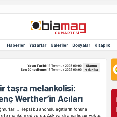
Haberler
Yazarlar
Galeriler
Dosyalar
Kitaplık
Yayın Tarihi:
19 Temmuz 2025 00:00
Okuma
Son Güncelleme:
19 Temmuz 2025 00:00
4 dakika
ir taşra melankolisi:
enç Werther’in Acıları
ğmurları… Hepsi bu anonslu ağıtların fonuna
arete mahkûm ediyordu. Aşk vardı ama huzur yoktu.