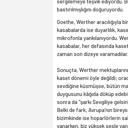
sergilemeye teşvik ediyordu. Bu
bastırılmışlığını doğuruyordu.
Goethe, Werther aracılığıyla bir
kasabalarda ise duyarlılık, kase
mikrofonla yankılanıyordu. Wert
kasabalar, her defasında kaseti
zaman son dizeye varamadılar
Sonuçta, Werther mektuplarını
kaset dönemi öyle değildi; orad
sevdiğine küsmüşse, bütün mah
duygusunu kâğıda döküp edebiyat
sonra da "şarkı Sevgiliye gelsi
Belki de fark, Avrupa'nın birey
bizimkinde ise hoparlörlerin s
yanarken, biz yüksek sesle yand