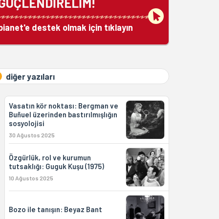
GÜÇLENDİRELİM!
bianet'e destek olmak için tıklayın
diğer yazıları
Vasatın kör noktası: Bergman ve
Buñuel üzerinden bastırılmışlığın
sosyolojisi
30 Ağustos 2025
Özgürlük, rol ve kurumun
tutsaklığı: Guguk Kuşu (1975)
10 Ağustos 2025
Bozo ile tanışın: Beyaz Bant