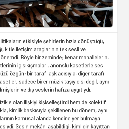
litikaların etkisiyle şehirlerin hızla dönüştüğü,
 kitle iletişim araçlarının tek sesli ve
 dönemdi. Böyle bir zeminde; kenar mahallelerin,
tlerinin iç sıkışmaları, anonslu kasetlerle ses
üzü özgün; bir tarafı aşk acısıyla, diğer tarafı
setler, sadece birer müzik taşıyıcısı değil, aynı
lmişlerin ve dış seslerin hafıza aygıtıydı.
le olan ilişkiyi kişiselleştirdi hem de kolektif
ukla, kimlik baskısıyla şekillenen bu dönem, aynı
arının kamusal alanda kendine yer bulmaya
esiydi. Sesin mekânı aşabildiği, kimliğin kayıttan