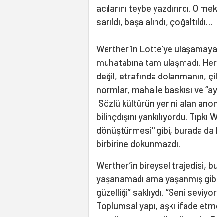
acılarını teybe yazdırırdı. O mek
sarıldı, başa alındı, çoğaltıldı…
Werther'in Lotte’ye ulaşamayan
muhatabına tam ulaşmadı. Her ş
değil, etrafında dolanmanın, çi
normlar, mahalle baskısı ve “ay
Sözlü kültürün yerini alan anon
bilinçdışını yankılıyordu. Tıpkı 
dönüştürmesi" gibi, burada da
birbirine dokunmazdı.
Werther’in bireysel trajedisi, bu
yaşanamadı ama yaşanmış gibi an
güzelliği” saklıydı. “Seni sev
Toplumsal yapı, aşkı ifade etme