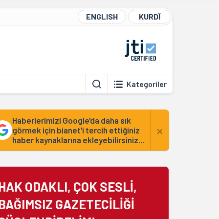
ENGLISH
KURDÎ
Kategoriler
Haberlerimizi Google'da daha sık
×
görmek için bianet'i tercih ettiğiniz
haber kaynaklarına ekleyebilirsiniz...
HAK ODAKLI, ÇOK SESLİ,
BAĞIMSIZ GAZETECİLİĞİ