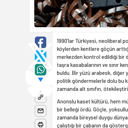
1990’lar Türkiyesi, neoliberal po
köylerden kentlere göçün arttığı,
merkezden kontrol edildiği bir
taşra kasabalarının ve sınır ken
buldu. Bir yüzü arabesk, diğer y
politik göndermelerle dolu bu ka
zamanda alt sınıfın, ötekileştiri
Anonslu kaset kültürü, hem müzik
bir belleği ördü. Göçle, yoksull
zamanda bireysel duygu dünyal
çalıştığı bir çabanın da gösterg