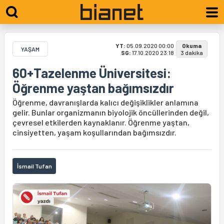
YT:
05.09.2020 00:00
Okuma
YAŞAM
SG:
17.10.2020 23:18
3 dakika
60+Tazelenme Üniversitesi:
Öğrenme yaştan bağımsızdır
Öğrenme, davranışlarda kalıcı değişiklikler anlamına
gelir. Bunlar organizmanın biyolojik öncüllerinden değil,
çevresel etkilerden kaynaklanır. Öğrenme yaştan,
cinsiyetten, yaşam koşullarından bağımsızdır.
İsmail Tufan