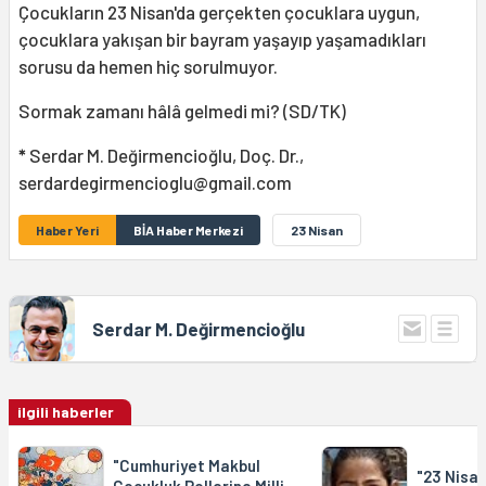
Çocukların 23 Nisan'da gerçekten çocuklara uygun,
çocuklara yakışan bir bayram yaşayıp yaşamadıkları
sorusu da hemen hiç sorulmuyor.
Sormak zamanı hâlâ gelmedi mi? (SD/TK)
*
Serdar M. Değirmencioğlu, Doç. Dr.,
serdardegirmencioglu@gmail.com
Haber Yeri
BİA Haber Merkezi
23 Nisan
Serdar M. Değirmencioğlu
ilgili haberler
"Cumhuriyet Makbul
"23 Nisan