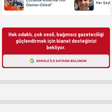
Çocukluk Rollerine Milli
Her Şeyi
Olanları Ekledi"
Hak odaklı, çok sesli, bağımsız gazeteciliği
güçlendirmek için bianet desteğinizi
bekliyor.
GOOGLE ILE KATKIDA BULUNUN