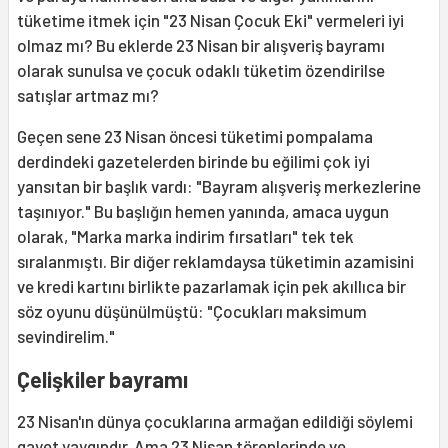
tüketime itmek için "23 Nisan Çocuk Eki" vermeleri iyi
olmaz mı? Bu eklerde 23 Nisan bir alışveriş bayramı
olarak sunulsa ve çocuk odaklı tüketim özendirilse
satışlar artmaz mı?
Geçen sene 23 Nisan öncesi tüketimi pompalama
derdindeki gazetelerden birinde bu eğilimi çok iyi
yansıtan bir başlık vardı: "Bayram alışveriş merkezlerine
taşınıyor." Bu başlığın hemen yanında, amaca uygun
olarak, "Marka marka indirim fırsatları" tek tek
sıralanmıştı. Bir diğer reklamdaysa tüketimin azamisini
ve kredi kartını birlikte pazarlamak için pek akıllıca bir
söz oyunu düşünülmüştü: "Çocukları maksimum
sevindirelim."
Çelişkiler bayramı
23 Nisan'ın dünya çocuklarına armağan edildiği söylemi
gayet yaygındır. Ama 23 Nisan törenlerinde ve