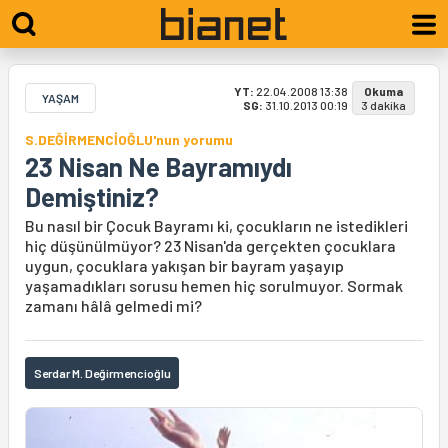
YT:
22.04.2008 13:38
Okuma
YAŞAM
SG:
31.10.2013 00:19
3 dakika
S.DEĞİRMENCİOĞLU'nun yorumu
23 Nisan Ne Bayramıydı
Demiştiniz?
Bu nasıl bir Çocuk Bayramı ki, çocukların ne istedikleri
hiç düşünülmüyor? 23 Nisan'da gerçekten çocuklara
uygun, çocuklara yakışan bir bayram yaşayıp
yaşamadıkları sorusu hemen hiç sorulmuyor. Sormak
zamanı hâlâ gelmedi mi?
Serdar M. Değirmencioğlu