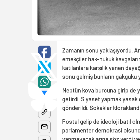
Zamanın sonu yaklaşıyordu. A
emekçiler hak-hukuk kavgaların
katılanlara karşılık yenen daya
sonu gelmiş bunların gakguku y
Neptün kova burcuna girip de yıl
getirdi. Siyaset yapmak yasak 
gönderildi. Sokaklar kloraklandı
Postal gelip de ideoloji batıl 
parlamenter demokrasi olsundu.
yapmayacaklarına söz verdi yeni