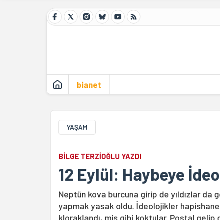
bianet
YAŞAM
BİLGE TERZİOĞLU YAZDI
12 Eylül: Haybeye İdeol
Neptün kova burcuna girip de yıldızlar da ge
yapmak yasak oldu. İdeolojikler hapishane
kloraklandı, mis gibi koktular. Postal gelip 