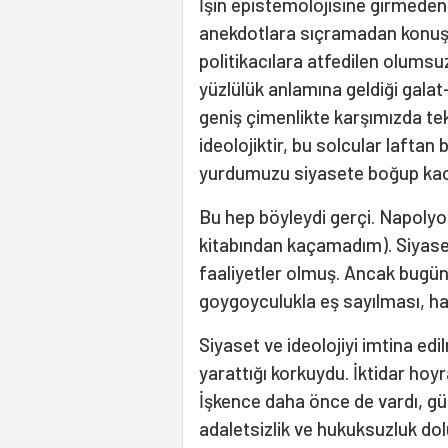
İşin epistemolojisine girmeden,
anekdotlara sıçramadan konuşm
politikacılara atfedilen olumsuz 
yüzlülük anlamına geldiği galat
geniş çimenlikte karşımızda tek 
ideolojiktir, bu solcular laftan
yurdumuzu siyasete boğup kao
Bu hep böyleydi gerçi. Napoly
kitabından kaçamadım). Siyaset 
faaliyetler olmuş. Ancak bugün
goygoyculukla eş sayılması, hal
Siyaset ve ideolojiyi imtina ed
yarattığı korkuydu. İktidar hoyra
İşkence daha önce de vardı, gü
adaletsizlik ve hukuksuzluk do