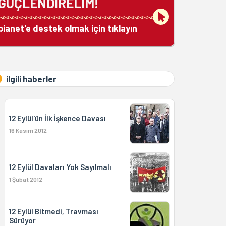
GÜÇLENDİRELİM!
bianet'e destek olmak için tıklayın
ilgili haberler
12 Eylül'ün İlk İşkence Davası
16 Kasım 2012
12 Eylül Davaları Yok Sayılmalı
1 Şubat 2012
12 Eylül Bitmedi, Travması
Sürüyor