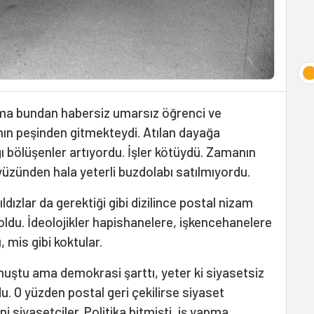
ma bundan habersiz umarsız öğrenci ve
ın peşinden gitmekteydi. Atılan dayağa
ğı bölüşenler artıyordu. İşler kötüydü. Zamanın
üzünden hala yeterli buzdolabı satılmıyordu.
dızlar da gerektiği gibi dizilince postal nizam
oldu. İdeolojikler hapishanelere, işkencehanelere
, mis gibi koktular.
olmuştu ama demokrasi şarttı, yeter ki siyasetsiz
 O yüzden postal geri çekilirse siyaset
 siyasetçiler. Politika bitmişti, iş yapma