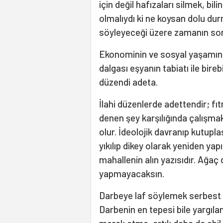
için değil hafızaları silmek, bil
olmalıydı ki ne koysan dolu du
söyleyeceği üzere zamanın sonu
Ekonominin ve sosyal yaşamın ke
dalgası eşyanın tabiatı ile bire
düzendi adeta.
İlahi düzenlerde adettendir; fı
denen şey karşılığında çalışma
olur. İdeolojik davranıp kutup
yıkılıp dikey olarak yeniden yap
mahallenin alın yazısıdır. Ağaç d
yapmayacaksın.
Darbeye laf söylemek serbest am
Darbenin en tepesi bile yargıla