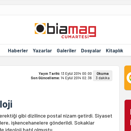
Haberler
Yazarlar
Galeriler
Dosyalar
Kitaplık
Yayın Tarihi:
13 Eylül 2014 00:00
Okuma
Son Güncelleme:
14 Eylül 2014 02:36
3 dakika
oji
rektiği gibi dizilince postal nizam getirdi. Siyaset
lere, işkencehanelere gönderildi. Sokaklar
de ideoloji batıl olmuştu