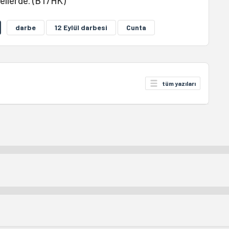
 ellerde. (BT/HK)
darbe
12 Eylül darbesi
Cunta
tüm yazıları