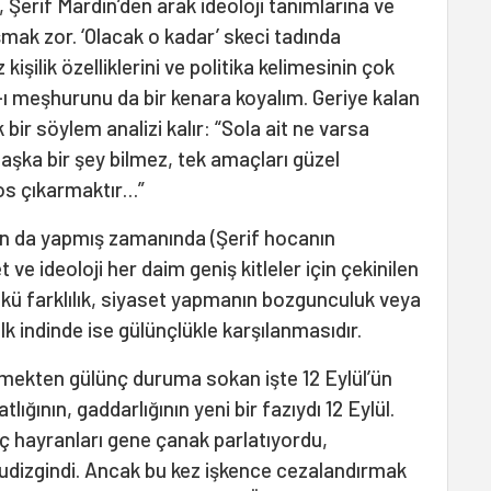
 Şerif Mardin’den arak ideoloji tanımlarına ve
ak zor. ‘Olacak o kadar’ skeci tadında
kişilik özelliklerini ve politika kelimesinin çok
-ı meşhurunu da bir kenara koyalım. Geriye kalan
bir söylem analizi kalır: “Sola ait ne varsa
 başka bir şey bilmez, tek amaçları güzel
s çıkarmaktır…”
on da yapmış zamanında (Şerif hocanın
ve ideoloji her daim geniş kitleler için çekinilen
kü farklılık, siyaset yapmanın bozgunculuk veya
k indinde ise gülünçlükle karşılanmasıdır.
ilmekten gülünç duruma sokan işte 12 Eylül’ün
tlığının, gaddarlığının yeni bir fazıydı 12 Eylül.
ç hayranları gene çanak parlatıyordu,
ludizgindi. Ancak bu kez işkence cezalandırmak