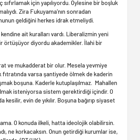
inç sıfırlamak için yapılıyordu. Öylesine bir boşluk
rmalıydı. Zira Fukuyama’nın sonradan
nun geldiğini herkes idrak etmeliydi.
ndine ait kuralları vardı. Liberalizmin yeni
bir örtüşüyor diyordu akademikler. İlahi bir
trat ve mukadderat bir olur. Mesela yevmiye
k fıtratında varsa şantiyede ölmek de kaderin
laşmak boşuna. Kaderle kutuplaşılmaz. Mahallen
ılmak isteniyorsa sistem gerektirdiği içindir. O
a kesilir, evin de yıkılır. Boşuna bağırıp siyaset
a. O konuda ilkeli, hatta ideolojik olabilirsin.
ndı, ne korkacaksın. Onun getirdiği kurumlar ise,