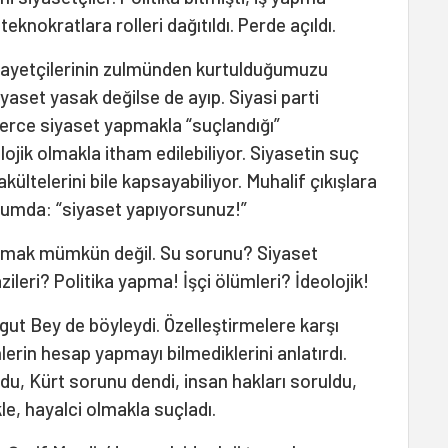
 teknokratlara rolleri dağıtıldı. Perde açıldı.
sayetçilerinin zulmünden kurtulduğumuzu
yaset yasak değilse de ayıp. Siyasi parti
lerce siyaset yapmakla “suçlandığı”
ojik olmakla itham edilebiliyor. Siyasetin suç
fakültelerini bile kapsayabiliyor. Muhalif çıkışlara
urumda: “siyaset yapıyorsunuz!”
tışmak mümkün değil. Su sorunu? Siyaset
ileri? Politika yapma! İşçi ölümleri? İdeolojik!
gut Bey de böyleydi. Özelleştirmelere karşı
lerin hesap yapmayı bilmediklerini anlatırdı.
u, Kürt sorunu dendi, insan hakları soruldu,
e, hayalci olmakla suçladı.