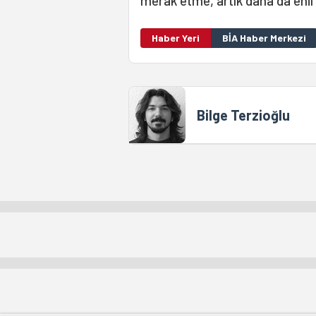
merak etme, artık daha da ehil
Haber Yeri
BİA Haber Merkezi
Bilge Terzioğlu