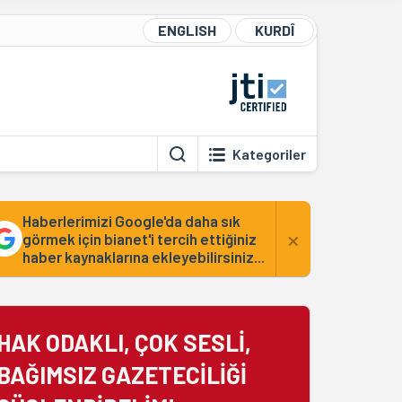
ENGLISH
KURDÎ
Kategoriler
Haberlerimizi Google'da daha sık
×
görmek için bianet'i tercih ettiğiniz
haber kaynaklarına ekleyebilirsiniz...
HAK ODAKLI, ÇOK SESLİ,
BAĞIMSIZ GAZETECİLİĞİ