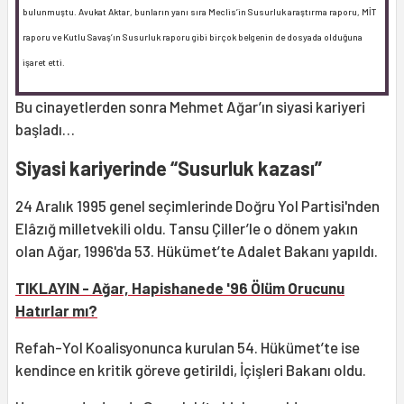
bulunmuştu. Avukat Aktar, bunların yanı sıra Meclis’in Susurluk araştırma raporu, MİT
raporu ve Kutlu Savaş’ın Susurluk raporu gibi birçok belgenin de dosyada olduğuna
işaret etti.
Bu cinayetlerden sonra Mehmet Ağar’ın siyasi kariyeri
başladı…
Siyasi kariyerinde “Susurluk kazası”
24 Aralık 1995 genel seçimlerinde Doğru Yol Partisi'nden
Elâzığ milletvekili oldu. Tansu Çiller’le o dönem yakın
olan Ağar, 1996'da 53. Hükümet’te Adalet Bakanı yapıldı.
TIKLAYIN - Ağar, Hapishanede '96 Ölüm Orucunu
Hatırlar mı?
Refah-Yol Koalisyonunca kurulan 54. Hükümet’te ise
kendince en kritik göreve getirildi, İçişleri Bakanı oldu.