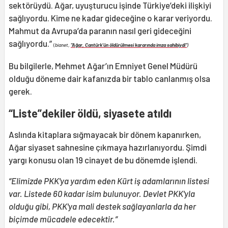
sektörüydü. Ağar, uyuşturucu işinde Türkiye’deki ilişkiyi
sağlıyordu. Kime ne kadar gideceğine o karar veriyordu.
Mahmut da Avrupa’da paranın nasıl geri gideceğini
sağlıyordu.”
(
bianet,
"Ağar, Cantürk'ün öldürülmesi kararında imza sahibiydi"
)
Bu bilgilerle, Mehmet Ağar’ın Emniyet Genel Müdürü
olduğu döneme dair kafanızda bir tablo canlanmış olsa
gerek.
“Liste”dekiler öldü, siyasete atıldı
Aslında kitaplara sığmayacak bir dönem kapanırken,
Ağar siyaset sahnesine çıkmaya hazırlanıyordu. Şimdi
yargı konusu olan 19 cinayet de bu dönemde işlendi.
“Elimizde PKK'ya yardım eden Kürt iş adamlarının listesi
var. Listede 60 kadar isim bulunuyor. Devlet PKK'yla
olduğu gibi, PKK'ya mali destek sağlayanlarla da her
biçimde mücadele edecektir.”