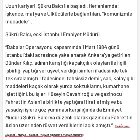
Uzun kariyeri, Şükrü Balcı ile başladı. Her anlamda:
İşkence, mafya ve Ülkücülerle bağlantıları, “komünizmle
mücadele”…
Şükrü Balcı, eski İstanbul Emniyet Müdürü.
“Babalar Operasyonu kapsamında 1 Mart 1984 günü
İstanbul’daki adresinde yakalanarak Ankara’ya getirilen
Dündar Kılıç, adının karıştığı kaçakçılık olayları ile ilgili
işbirliği yaptığı ve rüşvet verdiği isimleri ifadesinde tek
tek sıralamıştı. İfadesinde, tahsissiz demir, sac, kalay gibi
maddeleri kaçak olarak yurda soktuklarını, kumarhane
işlettiğini, bu işleri Hüseyin Cevahiroğlu ve gazinocu
Fahrettin Aslan’la birlikte yaptığını itiraf etmiş ve bu
yasadışı işlere göz yumması karşılığında da Emniyet
Müdürü Şükrü Balcı’ya düzenli olarak gazinocu Fahrettin
Aslan üzerinden rüşvet verdiklerini açıklamıştı.”
(
Kirli Üçgen:
Siyaset - Mafya - Ticaret, Rüşvet ağındaki Emniyet müdürü
)