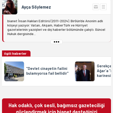
Ayça Söylemez
bianet İnsan Hakları Editörü (2011-2024). BirGün’de Anonim adlı
köşeyi yazıyor. Vatan, Akşam, HaberTürk ve Hürriyet
gazetelerinin yazıişleri ve dış haberler bölümünde çalıştı. Güncel
Hukuk dergisinde...
ilgili haberler
Gerekçel
"Devlet cinayetin failini
Ağar’a “
bulamıyorsa fail bellidir"
karinesi”
Hak odaklı, çok sesli, bağımsız gazeteciliği
güçlendirmek için bianet desteğinizi