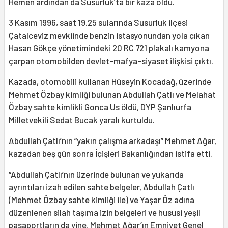
Hemen ardından da Susurluk’ta bir kaza oldu.
3 Kasım 1996, saat 19.25 sularında Susurluk ilçesi
Çatalceviz mevkiinde benzin istasyonundan yola çıkan
Hasan Gökçe yönetimindeki 20 RC 721 plakalı kamyona
çarpan otomobilden devlet-mafya-siyaset ilişkisi çıktı.
Kazada, otomobili kullanan Hüseyin Kocadağ, üzerinde
Mehmet Özbay kimliği bulunan Abdullah Çatlı ve Melahat
Özbay sahte kimlikli Gonca Us öldü, DYP Şanlıurfa
Milletvekili Sedat Bucak yaralı kurtuldu.
Abdullah Çatlı’nın “yakın çalışma arkadaşı” Mehmet Ağar,
kazadan beş gün sonra İçişleri Bakanlığından istifa etti.
“Abdullah Çatlı’nın üzerinde bulunan ve yukarıda
ayrıntıları izah edilen sahte belgeler, Abdullah Çatlı
(Mehmet Özbay sahte kimliği ile) ve Yaşar Öz adına
düzenlenen silah taşıma izin belgeleri ve hususi yeşil
pasaportların da yine, Mehmet Ağar’ın Emniyet Genel