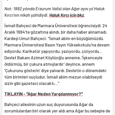
Not: 1992 yılında Erzurum Valisi olan Ağar aynı yıl Haluk
Kırcı’nın nikah şahidiydi.
Haluk Kırcı için bkz
.
İsmail Bahçeci de Marmara Üniversitesi öğrencisiydi. 24
Aralık 1994'te gözaltına alındı, bir daha haber alınamadı.
Kardeşi Umut Bahçeci: “İsmail abim en büyüğümüzdü.
Marmara Üniversitesi Basın Yayın Yüksekokulu'na devam
ediyordu. Karikatür yapıyordu, yazıyordu, çiziyordu...
Devlet Bakanı Azimet Köylüoğlu anneme, ‘İşkenceyle
öldürmüş, bir çukura atmışlardır’ deyince, annem
‘Çukurunu gösterin’ diye yalvardı. Devletin o dönemdeki
tüm birimleri suçludur. İsmail abim mezun olabilseydi
sizin gibi gazeteci olacaktı…”
TIKLAYIN - "Ağar Neden Yargılanmıyor?"
Bahçeci ailesinin uzun suç duyurusunda Ağar da
sorumlulardan biri olarak yer aldı ama Ağar bu sebeple de