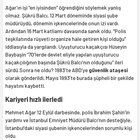
Ağar’ın işi “en iyisinden” öğrendiğini söylemek yanlış
olmaz. Şükrü Balcı, 12 Mart döneminde siyasi şube
müdürüydü, dönemin işkencelerinde onun izi vardı.
Ardından 16 Mart katliamı davasında sanık oldu. “Polis
teşkilatında rüşveti organize hale getiren kişi olduğu”
iddiasıyla da yargılandı. Uyuşturucu kaçakçısı Hüseyin
Baybaşin “70’lerde devlet eliyle yapılan uyuşturucu
kaçakçılığının başında Şükrü Balcı’nın olduğunu” ileri
sürdü.Sonra ne oldu? 1983’te ABD’ye
güvenlik ataşesi
olarak gönderildi, Mayıs 1993’te burada şüpheli bir şekilde
hayatını kaybetti.
Kariyeri hızlı ilerledi
Mehmet Ağar 12 Eylül darbesinde, polis İbrahim Şahin’in
yardımı ve İstanbul Emniyet Müdürü Balcı’nın desteğiyle,
İstanbul’daki siyasi şubenin işkencelerinden sorumlu kişi
oldu.