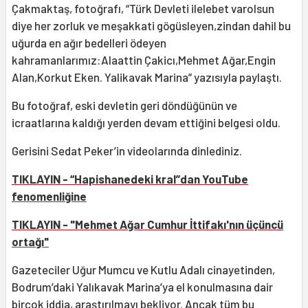
Çakmaktaş, fotoğrafı, “Türk Devleti ilelebet varolsun
diye her zorluk ve meşakkati gögüsleyen,zindan dahil bu
uğurda en ağır bedelleri ödeyen
kahramanlarımız:Alaattin Çakicı,Mehmet Ağar,Engin
Alan,Korkut Eken. Yalikavak Marina” yazısıyla paylaştı.
Bu fotoğraf, eski devletin geri döndüğünün ve
icraatlarına kaldığı yerden devam ettiğini belgesi oldu.
Gerisini Sedat Peker’in videolarında dinlediniz.
TIKLAYIN - “Hapishanedeki kral”dan YouTube
fenomenliğine
TIKLAYIN - "Mehmet Ağar Cumhur İttifakı'nın üçüncü
ortağı"
Gazeteciler Uğur Mumcu ve Kutlu Adalı cinayetinden,
Bodrum’daki Yalıkavak Marina’ya el konulmasına dair
birçok iddia, araştırılmayı bekliyor. Ancak tüm bu