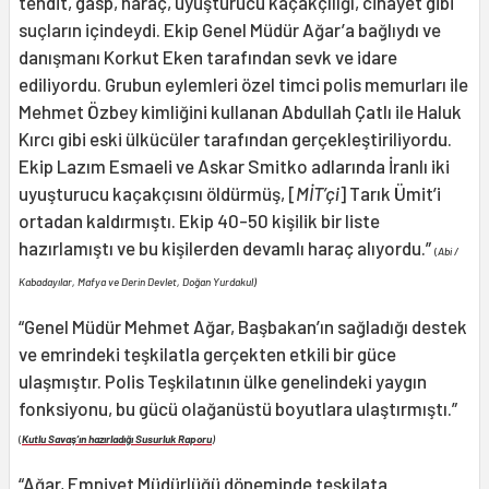
tehdit, gasp, haraç, uyuşturucu kaçakçılığı, cinayet gibi
suçların içindeydi. Ekip Genel Müdür Ağar’a bağlıydı ve
danışmanı Korkut Eken tarafından sevk ve idare
ediliyordu. Grubun eylemleri özel timci polis memurları ile
Mehmet Özbey kimliğini kullanan Abdullah Çatlı ile Haluk
Kırcı gibi eski ülkücüler tarafından gerçekleştiriliyordu.
Ekip Lazım Esmaeli ve Askar Smitko adlarında İranlı iki
uyuşturucu kaçakçısını öldürmüş, [
MİT’çi
] Tarık Ümit’i
ortadan kaldırmıştı. Ekip 40-50 kişilik bir liste
hazırlamıştı ve bu kişilerden devamlı haraç alıyordu.”
(
Abi /
Kabadayılar, Mafya ve Derin Devlet, Doğan Yurdakul)
“Genel Müdür Mehmet Ağar, Başbakan’ın sağladığı destek
ve emrindeki teşkilatla gerçekten etkili bir güce
ulaşmıştır. Polis Teşkilatının ülke genelindeki yaygın
fonksiyonu, bu gücü olağanüstü boyutlara ulaştırmıştı.”
(
Kutlu Savaş’ın hazırladığı Susurluk Raporu
)
“Ağar, Emniyet Müdürlüğü döneminde teşkilata