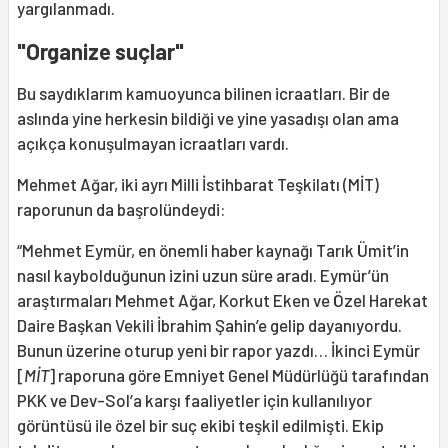
yargılanmadı.
"Organize suçlar"
Bu saydıklarım kamuoyunca bilinen icraatları. Bir de
aslında yine herkesin bildiği ve yine yasadışı olan ama
açıkça konuşulmayan icraatları vardı.
Mehmet Ağar, iki ayrı Milli İstihbarat Teşkilatı (MİT)
raporunun da başrolündeydi:
“Mehmet Eymür, en önemli haber kaynağı Tarık Ümit’in
nasıl kaybolduğunun izini uzun süre aradı. Eymür’ün
araştırmaları Mehmet Ağar, Korkut Eken ve Özel Harekat
Daire Başkan Vekili İbrahim Şahin’e gelip dayanıyordu.
Bunun üzerine oturup yeni bir rapor yazdı… İkinci Eymür
[
MİT
] raporuna göre Emniyet Genel Müdürlüğü tarafından
PKK ve Dev-Sol’a karşı faaliyetler için kullanılıyor
görüntüsü ile özel bir suç ekibi teşkil edilmişti. Ekip