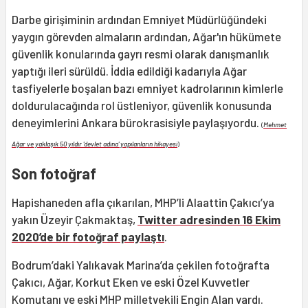
Darbe girişiminin ardından Emniyet Müdürlüğündeki
yaygın görevden almaların ardından, Ağar'ın hükümete
güvenlik konularında gayrı resmi olarak danışmanlık
yaptığı ileri sürüldü. İddia edildiği kadarıyla Ağar
tasfiyelerle boşalan bazı emniyet kadrolarının kimlerle
doldurulacağında rol üstleniyor, güvenlik konusunda
deneyimlerini Ankara bürokrasisiyle paylaşıyordu.
(
Mehmet
Ağar ve yaklaşık 50 yıldır 'devlet adına' yapılanların hikayesi
)
Son fotoğraf
Hapishaneden afla çıkarılan, MHP’li Alaattin Çakıcı’ya
yakın Üzeyir Çakmaktaş,
Twitter adresinden 16 Ekim
2020’de bir fotoğraf paylaştı
.
Bodrum’daki Yalıkavak Marina’da çekilen fotoğrafta
Çakıcı, Ağar, Korkut Eken ve eski Özel Kuvvetler
Komutanı ve eski MHP milletvekili Engin Alan vardı.