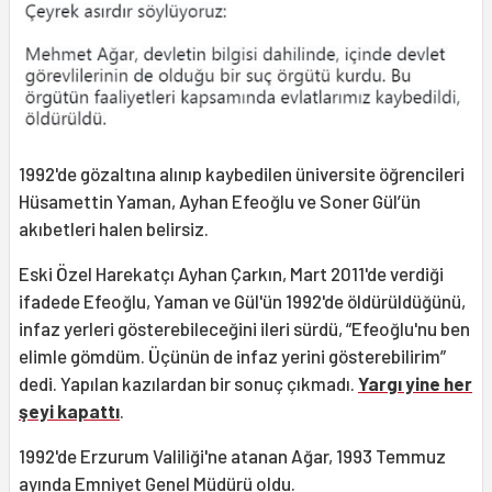
1992'de gözaltına alınıp kaybedilen üniversite öğrencileri
Hüsamettin Yaman, Ayhan Efeoğlu ve Soner Gül’ün
akıbetleri halen belirsiz.
Eski Özel Harekatçı Ayhan Çarkın, Mart 2011'de verdiği
ifadede Efeoğlu, Yaman ve Gül'ün 1992'de öldürüldüğünü,
infaz yerleri gösterebileceğini ileri sürdü, “Efeoğlu'nu ben
elimle gömdüm. Üçünün de infaz yerini gösterebilirim”
dedi. Yapılan kazılardan bir sonuç çıkmadı.
Yargı yine her
şeyi kapattı
.
1992'de Erzurum Valiliği'ne atanan Ağar, 1993 Temmuz
ayında Emniyet Genel Müdürü oldu.