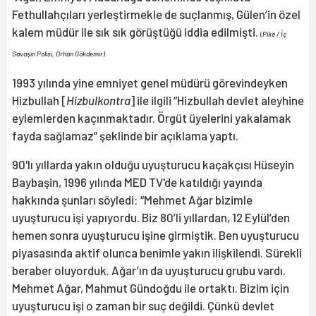
Fethullahçıları yerleştirmekle de suçlanmış, Gülen’in özel
kalem müdür ile sık sık görüştüğü iddia edilmişti.
(
Pike / İç
Savaşın Polisi, Orhan Gökdemir)
1993 yılında yine emniyet genel müdürü görevindeyken
Hizbullah [
Hizbulkontra
] ile ilgili “Hizbullah devlet aleyhine
eylemlerden kaçınmaktadır. Örgüt üyelerini yakalamak
fayda sağlamaz” şeklinde bir açıklama yaptı.
90'lı yıllarda yakın olduğu uyuşturucu kaçakçısı Hüseyin
Baybaşin, 1996 yılında MED TV'de katıldığı yayında
hakkında şunları söyledi: “Mehmet Ağar bizimle
uyuşturucu işi yapıyordu. Biz 80’li yıllardan, 12 Eylül’den
hemen sonra uyuşturucu işine girmiştik. Ben uyuşturucu
piyasasında aktif olunca benimle yakın ilişkilendi. Sürekli
beraber oluyorduk. Ağar’ın da uyuşturucu grubu vardı.
Mehmet Ağar, Mahmut Gündoğdu ile ortaktı. Bizim için
uyuşturucu işi o zaman bir suç değildi. Çünkü devlet