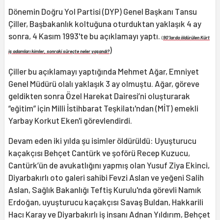
Dönemin Doğru Yol Partisi (DYP) Genel Başkanı Tansu
Çiller, Başbakanlık koltuğuna oturduktan yaklaşık 4 ay
sonra, 4 Kasım 1993'te bu açıklamayı yaptı.
(
90'larda öldürülen Kürt
)
iş adamları kimler, sonraki süreçte neler yaşandı?
Çiller bu açıklamayı yaptığında Mehmet Ağar, Emniyet
Genel Müdürü olalı yaklaşık 3 ay olmuştu. Ağar, göreve
geldikten sonra Özel Harekat Dairesi’ni oluşturarak
“eğitim” için Milli İstihbarat Teşkilatı'ndan (MİT) emekli
Yarbay Korkut Eken'i görevlendirdi.
Devam eden iki yılda şu isimler öldürüldü: Uyuşturucu
kaçakçısı Behçet Cantürk ve şoförü Recep Kuzucu,
Cantürk’ün de avukatlığını yapmış olan Yusuf Ziya Ekinci,
Diyarbakırlı oto galeri sahibi Fevzi Aslan ve yeğeni Salih
Aslan, Sağlık Bakanlığı Teftiş Kurulu'nda görevli Namık
Erdoğan, uyuşturucu kaçakçısı Savaş Buldan, Hakkarili
Hacı Karay ve Diyarbakırlı iş insanı Adnan Yıldırım, Behçet