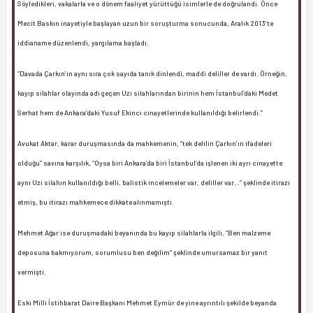
Söyledikleri, vakalarla ve o dönem faaliyet yürüttüğü isimlerle de doğrulandı. Önce
Mecit Baskın inayetiyle başlayan uzun bir soruşturma sonucunda, Aralık 2013’te
iddianame düzenlendi, yargılama başladı.
“Davada Çarkın’ın aynı sıra çok sayıda tanık dinlendi, maddi deliller de vardı. Örneğin,
kayıp silahlar olayında adı geçen Uzi silahlarından birinin hem İstanbul’daki Medet
Serhat hem de Ankara’daki Yusuf Ekinci cinayetlerinde kullanıldığı belirlendi.”
Avukat Aktar, karar duruşmasında da mahkemenin, “tek delilin Çarkın’ın ifadeleri
olduğu” savına karşılık, “Oysa biri Ankara’da biri İstanbul’da işlenen iki ayrı cinayette
aynı Uzi silahın kullanıldığı belli, balistik incelemeler var, deliller var…” şeklinde itirazı
etmiş, bu itirazı mahkemece dikkate alınmamıştı.
Mehmet Ağar ise duruşmadaki beyanında bu kayıp silahlarla ilgili, “Ben malzeme
deposuna bakmıyorum, sorumlusu ben değilim” şeklinde umursamaz bir yanıt
vermişti.
Eski Milli İstihbarat Daire Başkanı Mehmet Eymür de yine ayrıntılı şekilde beyanda