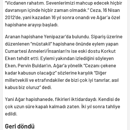
“Vicdanen rahatım. Sevenlerimizi mahcup edecek hiçbir
davranışın içinde hiçbir zaman olmadık.” Ceza, 16 Nisan
2012’de, yani kazadan 16 yıl sonra onandı ve Ağar’a özel
hapishane arayışı başladı.
Aranan hapishane Yenipazar’da bulundu. Sipariş üzerine
düzenlenen “müstakil” hapishane önünde eylem yapan
Cumartesi Anneleri/İnsanları’nı ise eski dostu Korkut
Eken tehdit etti. Eylemi yakından izlediğini söyleyen
Eken, Pervin Buldan’ın, Ağar'a yönelik “Cezanı çekene
kadar kabusun olacağız” sözlerine karşılık “Diğer
milletvekili ve etrafındakiler de bizi çok iyi tanırlar, asıl
kabus biz oluruz” dedi.
Yani Ağar hapishanede, fikirleri iktidardaydı. Kendisi de
çok uzun süre kapalı kalmadı zaten. İki yıl sonra tahliye
edildi.
Geri döndü