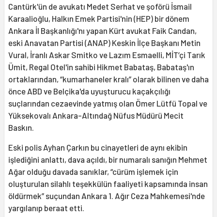
Cantürk'ün de avukatı Medet Serhat ve şoförü İsmail
Karaalioğlu, Halkın Emek Partisi'nin (HEP) bir dönem
Ankara İl Başkanlığı'nı yapan Kürt avukat Faik Candan,
eski Anavatan Partisi (ANAP) Keskin İlçe Başkanı Metin
Vural, İranlı Askar Smitko ve Lazım Esmaelli, MİT’çi Tarık
Ümit, Regal Otel'in sahibi Hikmet Babataş, Babataş'ın
ortaklarından, “kumarhaneler kralı” olarak bilinen ve daha
önce ABD ve Belçika'da uyuşturucu kaçakçılığı
suçlarından cezaevinde yatmış olan Ömer Lütfü Topal ve
Yüksekovalı Ankara-Altındağ Nüfus Müdürü Mecit
Baskın.
Eski polis Ayhan Çarkın bu cinayetleri de aynı ekibin
işlediğini anlattı, dava açıldı, bir numaralı sanığın Mehmet
Ağar olduğu davada sanıklar, “cürüm işlemek için
oluşturulan silahlı teşekkülün faaliyeti kapsamında insan
öldürmek” suçundan Ankara 1. Ağır Ceza Mahkemesi'nde
yargılanıp beraat etti.