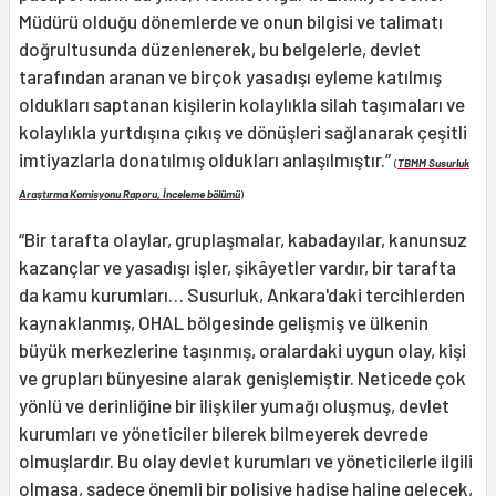
Müdürü olduğu dönemlerde ve onun bilgisi ve talimatı
doğrultusunda düzenlenerek, bu belgelerle, devlet
tarafından aranan ve birçok yasadışı eyleme katılmış
oldukları saptanan kişilerin kolaylıkla silah taşımaları ve
kolaylıkla yurtdışına çıkış ve dönüşleri sağlanarak çeşitli
imtiyazlarla donatılmış oldukları anlaşılmıştır.”
(
TBMM Susurluk
Araştırma Komisyonu Raporu, İnceleme bölümü
)
“Bir tarafta olaylar, gruplaşmalar, kabadayılar, kanunsuz
kazançlar ve yasadışı işler, şikâyetler vardır, bir tarafta
da kamu kurumları… Susurluk, Ankara'daki tercihlerden
kaynaklanmış, OHAL bölgesinde gelişmiş ve ülkenin
büyük merkezlerine taşınmış, oralardaki uygun olay, kişi
ve grupları bünyesine alarak genişlemiştir. Neticede çok
yönlü ve derinliğine bir ilişkiler yumağı oluşmuş, devlet
kurumları ve yöneticiler bilerek bilmeyerek devrede
olmuşlardır. Bu olay devlet kurumları ve yöneticilerle ilgili
olmasa, sadece önemli bir polisiye hadise haline gelecek,