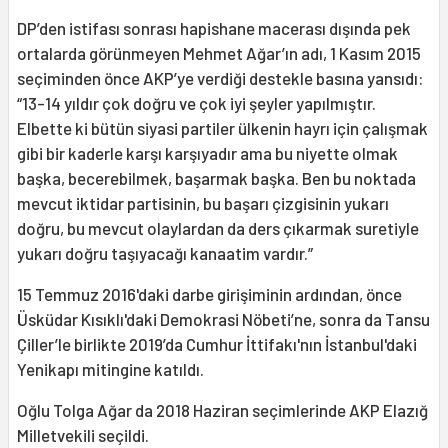
DP’den istifası sonrası hapishane macerası dışında pek
ortalarda görünmeyen Mehmet Ağar’ın adı, 1 Kasım 2015
seçiminden önce AKP’ye verdiği destekle basına yansıdı:
“13-14 yıldır çok doğru ve çok iyi şeyler yapılmıştır.
Elbette ki bütün siyasi partiler ülkenin hayrı için çalışmak
gibi bir kaderle karşı karşıyadır ama bu niyette olmak
başka, becerebilmek, başarmak başka. Ben bu noktada
mevcut iktidar partisinin, bu başarı çizgisinin yukarı
doğru, bu mevcut olaylardan da ders çıkarmak suretiyle
yukarı doğru taşıyacağı kanaatim vardır.”
15 Temmuz 2016'daki darbe girişiminin ardından, önce
Üsküdar Kısıklı'daki Demokrasi Nöbeti’ne, sonra da Tansu
Çiller’le birlikte 2019’da Cumhur İttifakı'nın İstanbul'daki
Yenikapı mitingine katıldı.
Oğlu Tolga Ağar da 2018 Haziran seçimlerinde AKP Elazığ
Milletvekili seçildi.