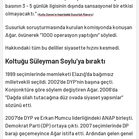
basının 3 - 5 günlük ilgisinin dışında sansasyonel bir etkisi
olmayacaktı.”
(
Kutlu Savaş’ın hazırladığı Susurluk Raporu
)
Susurluk soruşturmasında kurulan komisyonda konuşan
Ağar, övünerek “1000 operasyon yaptığını” söyledi.
Hakkındaki tüm bu deliller siyasette hızını kesmedi.
Koltuğu Süleyman Soylu’ya bıraktı
1999 seçimlerinde memleketi Elazığ'da bağımsız
milletvekili seçildi. 2002'de DYP'nin başına geçti.
Konjonktüre göre söylem değiştiren Ağar, 2006’da
“Dağda silah tutacağına düz ovada siyaset yapsınlar”
sözünü etti.
2007'de DYP ve Erkan Mumcu liderliğindeki ANAP birleşti,
Demokrat Parti (DP) ortaya çıktı. 2007 seçimlerinde DP
barajı geçemeyince Ağar istifa etti. Ardından gelen genel