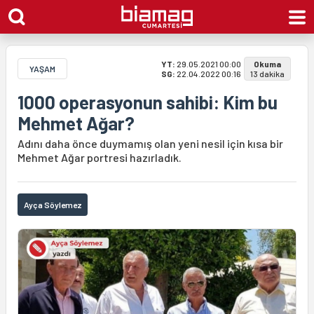
YT:
29.05.2021 00:00
Okuma
YAŞAM
SG:
22.04.2022 00:16
13 dakika
1000 operasyonun sahibi: Kim bu
Mehmet Ağar?
Adını daha önce duymamış olan yeni nesil için kısa bir
Mehmet Ağar portresi hazırladık.
Ayça Söylemez