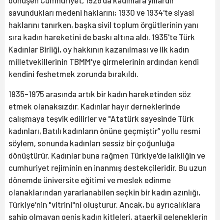
dönüşen Cumhuriyet, 1926'da kadınlara yıllardır
savundukları medeni haklarını; 1930 ve 1934'te siyasi
haklarını tanırken, başka sivil toplum örgütlerinin yanı
sıra kadın hareketini de baskı altına aldı. 1935'te Türk
Kadınlar Birliği, oy hakkının kazanılması ve ilk kadın
milletvekillerinin TBMM'ye girmelerinin ardından kendi
kendini feshetmek zorunda bırakıldı.
1935-1975 arasında artık bir kadın hareketinden söz
etmek olanaksızdır. Kadınlar hayır derneklerinde
çalışmaya teşvik edilirler ve "Atatürk sayesinde Türk
kadınları, Batılı kadınların önüne geçmiştir” yollu resmi
söylem, sonunda kadınları sessiz bir çoğunluğa
dönüştürür. Kadınlar buna rağmen Türkiye'de laikliğin ve
cumhuriyet rejiminin en inanmış destekçileridir. Bu uzun
dönemde üniversite eğitimi ve meslek edinme
olanaklarından yararlanabilen seçkin bir kadın azınlığı,
Türkiye'nin "vitrini"ni oluşturur. Ancak, bu ayrıcalıklara
sahip olmayan geniş kadın kitleleri, ataerkil geleneklerin