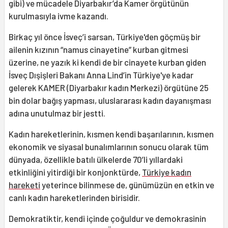
gibi) ve mücadele Diyarbakır’da Kamer örgütünün
kurulmasıyla ivme kazandı.
Birkaç yıl önce İsveç’i sarsan, Türkiye'den göçmüş bir
ailenin kızının “namus cinayetine” kurban gitmesi
üzerine, ne yazık ki kendi de bir cinayete kurban giden
İsveç Dışişleri Bakanı Anna Lind’in Türkiye'ye kadar
gelerek KAMER (Diyarbakır kadın Merkezi) örgütüne 25
bin dolar bağış yapması, uluslararası kadın dayanışması
adına unutulmaz bir jestti.
Kadın hareketlerinin, kısmen kendi başarılarının, kısmen
ekonomik ve siyasal bunalımlarının sonucu olarak tüm
dünyada, özellikle batılı ülkelerde 70’li yıllardaki
etkinliğini yitirdiği bir konjonktürde,
Türkiye kadın
hareketi
yeterince bilinmese de, günümüzün en etkin ve
canlı kadın hareketlerinden birisidir.
Demokratiktir, kendi içinde çoğuldur ve demokrasinin