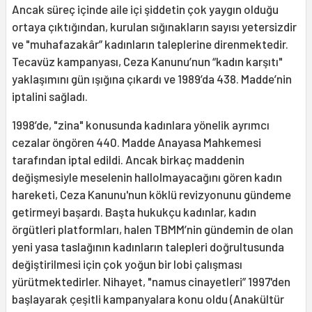
Ancak süreç içinde aile içi şiddetin çok yaygın olduğu
ortaya çıktığından, kurulan sığınakların sayısı yetersizdir
ve "muhafazakâr” kadınların taleplerine direnmektedir.
Tecavüz kampanyası, Ceza Kanunu’nun “kadın karşıtı"
yaklaşımını gün ışığına çıkardı ve 1989’da 438. Madde’nin
iptalini sağladı.
1998’de, "zina" konusunda kadınlara yönelik ayrımcı
cezalar öngören 440. Madde Anayasa Mahkemesi
tarafından iptal edildi. Ancak birkaç maddenin
değişmesiyle meselenin hallolmayacağını gören kadın
hareketi, Ceza Kanunu'nun köklü revizyonunu gündeme
getirmeyi başardı. Başta hukukçu kadınlar, kadın
örgütleri platformları, halen TBMM’nin gündemin de olan
yeni yasa taslağının kadınların talepleri doğrultusunda
değiştirilmesi için çok yoğun bir lobi çalışması
yürütmektedirler. Nihayet, "namus cinayetleri” 1997'den
başlayarak çeşitli kampanyalara konu oldu (Anakültür