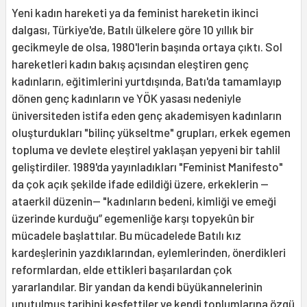
Yeni kadın hareketi ya da feminist hareketin ikinci
dalgası, Türkiye'de, Batılı ülkelere göre 10 yıllık bir
gecikmeyle de olsa, 1980'lerin başında ortaya çıktı. Sol
hareketleri kadın bakış açısından eleştiren genç
kadınların, eğitimlerini yurtdışında, Batı'da tamamlayıp
dönen genç kadınların ve YÖK yasası nedeniyle
üniversiteden istifa eden genç akademisyen kadınların
oluşturdukları "bilinç yükseltme" grupları, erkek egemen
topluma ve devlete eleştirel yaklaşan yepyeni bir tahlil
geliştirdiler. 1989'da yayınladıkları "Feminist Manifesto"
da çok açık şekilde ifade edildiği üzere, erkeklerin —
ataerkil düzenin— "kadınların bedeni, kimliği ve emeği
üzerinde kurduğu” egemenliğe karşı topyekûn bir
mücadele başlattılar. Bu mücadelede Batılı kız
kardeşlerinin yazdıklarından, eylemlerinden, önerdikleri
reformlardan, elde ettikleri başarılardan çok
yararlandılar. Bir yandan da kendi büyükannelerinin
unutulmuş tarihini keşfettiler ve kendi toplumlarına özgü