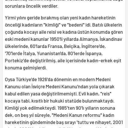
sorunlara öncelik verdiler.
Yirmi yılını geride bırakmış olan yeni kadın hareketinin
önceliği kadınların "kimliği" ve "bedeni" idi. Batılı ülkelerin
çoğunda kocayı aile reisi ve kadına üstün konumda gören
eski medeni kanunlar 1950'li yıllarda Almanya, İskandinav
ülkelerinde, 60'larda Fransa, Belçika, İngiltere'de,
'70'lerde İtalya, Yunanistan'da, 80'lerde İspanya,
Portekiz'de değiştirilmiş, aile içerisinde kadın-erkek eşit
konuma gelmişlerdi.
Oysa Türkiye'de 1926'da dönemin en modern Medeni
Kanunu olan İsviçre Medeni Kanunu'ndan yola çıkarak
kabul edilen yasa değiştirilmemişti. Evli kadın, "reis"
kocaya tabi, kısıtlı bir hukuki statüde bulunmaktaydı.
Kimliği yok edilmekteydi. 1985'ten 90'lı yılların sonuna
dek, on beş yıl süreyle, "Medeni Kanun reformu" kadın
hareketinin gündeminde baş sırayı 'tuttu ve nihayet, 2001