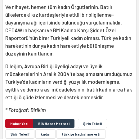
Ve nihayet, hemen tüm kadın Örgütlerinin, Batılı
ülkelerdeki kız kardeşleriyle etkili bir bilgilenme-
dayanışma ağı içerisinde bulunduğu vurgulanmalıdır.
CEDAW'ın başkanı ve BM Kadına Karşı Şiddet Özel
Raportörü'nün birer Türkiyeli kadın olması, Türkiye kadın
hareketinin dünya kadın hareketiyle bütünleşme
düzeyinin kanıtlarıdır.
Dileğim, Avrupa Birliği üyeliği adayı ve üyelik
müzakerelerinin Aralık 2004'te başlamasını umduğumuz
Türkiye'de kadınların verdiği yüzyıllık modernleşme,
eşitlik ve demokrasi mücadelesinin, batılı kadınlarca hak
ettiği ölçüde izlenmesi ve desteklenmesidir.
* Fotoğraf: Birikim
Haber Yeri
BİA Haber Merkezi
Şirin Tekeli
Şirîn Tekelî
kadın
türkiye kadın hareketi