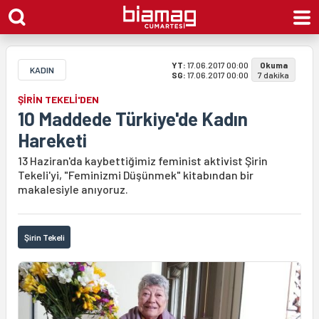
YT:
17.06.2017 00:00
Okuma
KADIN
SG:
17.06.2017 00:00
7 dakika
ŞİRİN TEKELİ'DEN
10 Maddede Türkiye'de Kadın
Hareketi
13 Haziran'da kaybettiğimiz feminist aktivist Şirin
Tekeli'yi, "Feminizmi Düşünmek" kitabından bir
makalesiyle anıyoruz.
Şirin Tekeli