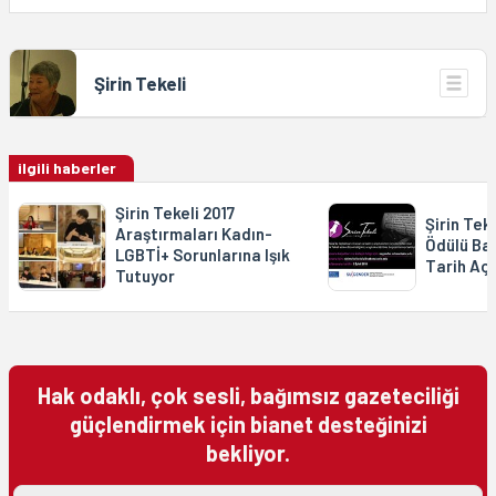
Şirin Tekeli
ilgili haberler
Şirin Tekeli 2017
Şirin Tek
Araştırmaları Kadın-
Ödülü Baş
LGBTİ+ Sorunlarına Işık
Tarih Açı
Tutuyor
Hak odaklı, çok sesli, bağımsız gazeteciliği
güçlendirmek için bianet desteğinizi
bekliyor.