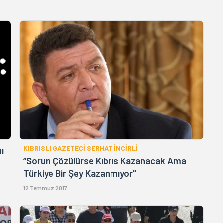
KIBRISLI GAZETECİ SERHAT İNCİRLİ
ı
“Sorun Çözülürse Kıbrıs Kazanacak Ama
Türkiye Bir Şey Kazanmıyor"
12 Temmuz 2017