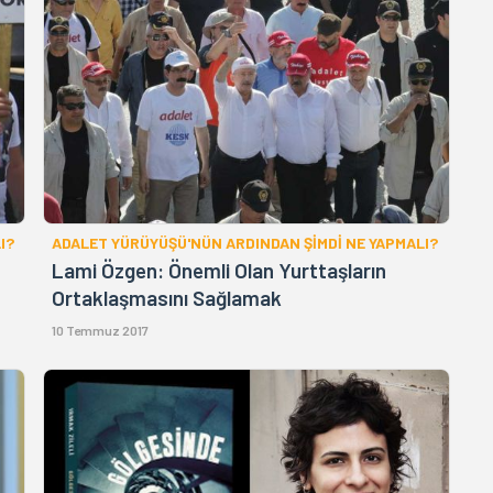
I?
ADALET YÜRÜYÜŞÜ'NÜN ARDINDAN ŞİMDİ NE YAPMALI?
Lami Özgen: Önemli Olan Yurttaşların
Ortaklaşmasını Sağlamak
10 Temmuz 2017