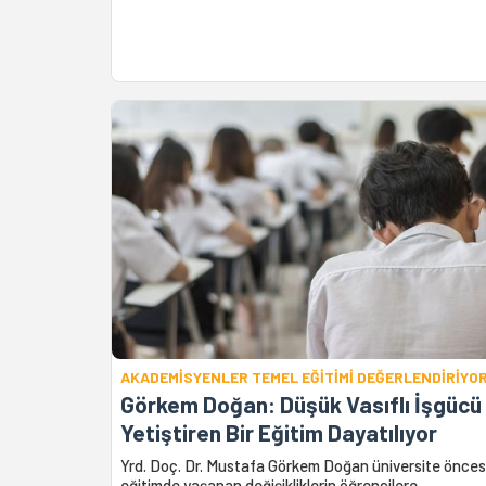
AKADEMİSYENLER TEMEL EĞİTİMİ DEĞERLENDİRİYO
Görkem Doğan: Düşük Vasıflı İşgücü
Yetiştiren Bir Eğitim Dayatılıyor
Yrd. Doç. Dr. Mustafa Görkem Doğan üniversite önces
eğitimde yaşanan değişikliklerin öğrencilere