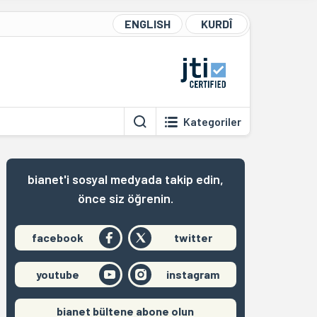
ENGLISH
KURDÎ
Kategoriler
bianet'i sosyal medyada takip edin,
önce siz öğrenin.
facebook
twitter
youtube
instagram
bianet bültene abone olun