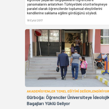
yansımalarını anlatırken Türkiye’deki otoriterleşmeye
paralel olarak öğrencilerde toplumsal eleştirilerini
kendilerine saklama eğilimi gördüğünü söyledi.
18 Eylül 2017
AKADEMİSYENLER TEMEL EĞİTİMİ DEĞERLENDİRİYO
Gürboğa: Öğrenciler Üniversiteye İdeoloji
Bagajları Yüklü Geliyor