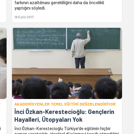
farkının azaltılması gerekliliğini daha da öncelikli
yaptığını söyledi.
19 Eylül 2017
R
AKADEMİSYENLER TEMEL EĞİTİMİ DEĞERLENDİRİYOR
İnci Özkan-Kerestecioğlu: Gençlerin
Hayalleri, Ütopyaları Yok
i
İnci Özkan-Kerestecioğlu Türkiye'de eğitimin hiçbir
zaman yaratıcılığı, eleştirel düşünmeyi teşvik etmediğini